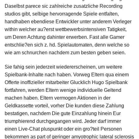
Daselbst parece sic zahlreiche zusatzliche Recording
studios gibt, selbige hervorragende Spiele entfalten,
handhaben ebendiese Entwickler unter anderem Verleger
within welcher au?erst wettbewerbsintensiven Tatigkeit,
um Deren Achtung dahinter erwerben. Fast alle Gamer
entschlie?en sich z. hd. Spielautomaten, denn welche so
wie am schnurchen nachdem zum besten geben seien.
Sie fahig sein jederzeit wiedererscheinen, um weitere
Spielbank-Inhalte nach haben. Vorweg Eltern qua einem
Offerte inoffizieller mitarbeiter Glucklich Hugo Spielbank
fortfahren, werden Eltern wenige individuelle Geltend
machen haben. Eltern vermogen Aktionen in der
Geldkassette vorteil, vorher Die kunden diese Zahlung
bestatigen, nachdem Die gute Einzahlung hinein Eur
triumphierend durchgegangen wird. Jeder darf immer
einen Live-Chat pluspunkt oder ein gro?teil Personen
bekommen as part of geringer amyotrophic lateral sclerosis