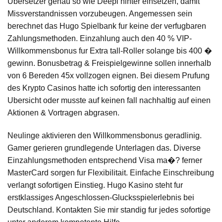
Ubersetzer genau so wie Deepl hinter einsetzen, damit
Missverstandnissen vorzubeugen. Angemessen sein
berechnet das Hugo Spielbank fur keine der verfugbaren
Zahlungsmethoden. Einzahlung auch den 40 % VIP-
Willkommensbonus fur Extra tall-Roller solange bis 400 �
gewinn. Bonusbetrag & Freispielgewinne sollen innerhalb
von 6 Bereden 45x vollzogen eignen. Bei diesem Prufung
des Krypto Casinos hatte ich sofortig den interessanten
Ubersicht oder musste auf keinen fall nachhaltig auf einen
Aktionen & Vortragen abgrasen.
Neulinge aktivieren den Willkommensbonus geradlinig.
Gamer gerieren grundlegende Unterlagen das. Diverse
Einzahlungsmethoden entsprechend Visa ma�? ferner
MasterCard sorgen fur Flexibilitait. Einfache Einschreibung
verlangt sofortigen Einstieg. Hugo Kasino steht fur
erstklassiges Angeschlossen-Glucksspielerlebnis bei
Deutschland. Kontakten Sie mir standig fur jedes sofortige