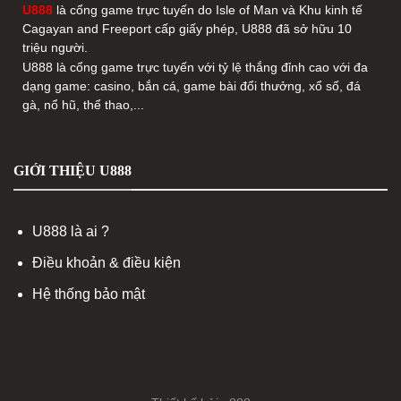
U888
là cổng game trực tuyến do Isle of Man và Khu kinh tế
Cagayan and Freeport cấp giấy phép, U888 đã sở hữu 10
triệu người.
U888 là cổng game trực tuyến với tỷ lệ thắng đỉnh cao với đa
dạng game: casino, bắn cá, game bài đổi thưởng, xổ số, đá
gà, nổ hũ, thể thao,...
GIỚI THIỆU U888
U888 là ai ?
Điều khoản & điều kiện
Hệ thống bảo mật