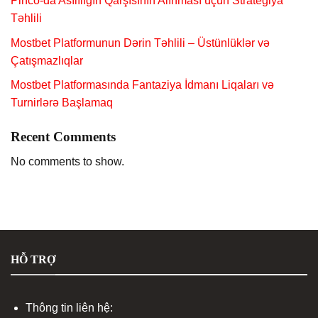
Pinco-da Asılılığın Qarşısının Alınması üçün Strategiya
Təhlili
Mostbet Platformunun Dərin Təhlili – Üstünlüklər və
Çatışmazlıqlar
Mostbet Platformasında Fantaziya İdmanı Liqaları və
Turnirlərə Başlamaq
Recent Comments
No comments to show.
HỖ TRỢ
Thông tin liên hệ: