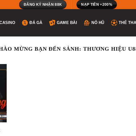
ĐĂNG KÝ NHẬN 88K
NẠP TIỀN +200%
CASINO
ĐÁ GÀ
GAME BÀI
NỔ HŨ
THỂ TH
HÀO MỪNG BẠN ĐẾN SẢNH:
THƯƠNG HIỆU U8
t