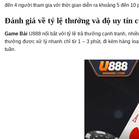
đến 4 người tham gia với thời gian diễn ra khoảng 5 đến 10 
Đánh giá về tỷ lệ thưởng và độ uy tí
Game Bài
U888 nổi bật với tỷ lệ trả thưởng cạnh tranh, nh
thưởng được xử lý nhanh chỉ từ 1 – 3 phút, đi kèm hàng lo
tuần.