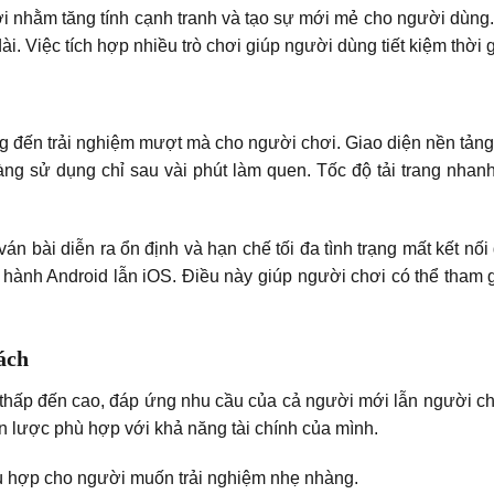
mới nhằm tăng tính cạnh tranh và tạo sự mới mẻ cho người dùng. 
dài. Việc tích hợp nhiều trò chơi giúp người dùng tiết kiệm thờ
n trải nghiệm mượt mà cho người chơi. Giao diện nền tảng đư
ng sử dụng chỉ sau vài phút làm quen. Tốc độ tải trang nhanh,
ván bài diễn ra ổn định và hạn chế tối đa tình trạng mất kết nố
u hành Android lẫn iOS. Điều này giúp người chơi có thể tham gia
ách
ừ thấp đến cao, đáp ứng nhu cầu của cả người mới lẫn người ch
ến lược phù hợp với khả năng tài chính của mình.
ù hợp cho người muốn trải nghiệm nhẹ nhàng.