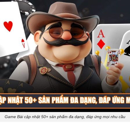
Game Bài cập nhật 50+ sản phẩm đa dạng, đáp ứng mọi nhu cầu