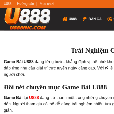
Skip
U888
Hướng dẫn
Mẹo chơi
to
content
U888
BẮN CÁ
Trải Nghiệm 
Game Bài U888
đang từng bước khẳng định vị thế nhờ kho 
đáp ứng nhu cầu giải trí trực tuyến ngày càng cao. Với tỷ 
người chơi.
Đôi nét chuyên mục Game Bài U888
Game Bài
tại
U888
đang trở thành một trong những chuyên m
dẫn. Người tham gia có thể dễ dàng trải nghiệm nhiều tựa
giản.