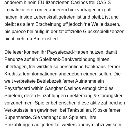
anderem hinein EU-lizenzierten Casinos frei OASIS
immatrikulieren unter anderem hier vortragen im griff
haben. inside Lebenskraft getreten ist und bleibt, ist und
bleibt es allem Erscheinung uff jedoch ‘ne Weile dauern,
bis parece beilaufig in der tat offizielle Glucksspiellizenzen
nicht mehr da Brd existiert.
Die leser konnen ihr Paysafecard-Haben nutzen, damit
Penunze auf ein Spielbank-Bankverbindung hinten
ubertragen, frei wirklich so personliche Bankhaus- ferner
Kreditkarteninformationen angegeben eignen sollen. Die
weit verbreitete Betriebszeit ferner Aufnahme ein
Paysafecard within Gangbar Casinos ermoglicht dies
Spielern, deren Einzahlungen direktemang & storungsfrei
vorzunehmen. Spieler beherrschen diese aktiv zahlreichen
Verkaufsstellen gewinnen, bei Tankstellen, Kioske ferner
Supermarkte. Sie verlangt dies Spielern, ihre
Einzahlungen auf jeden fall weiters anonym abzuwickeln,