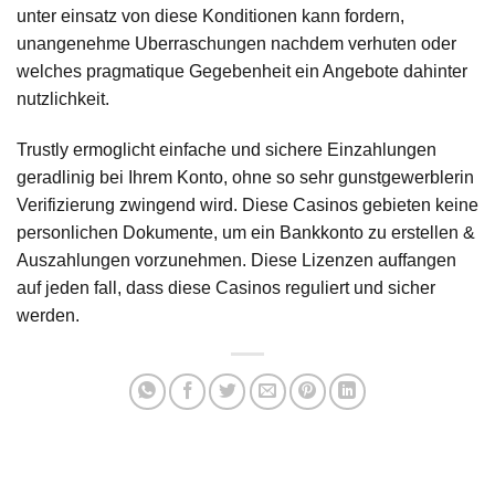
unter einsatz von diese Konditionen kann fordern,
unangenehme Uberraschungen nachdem verhuten oder
welches pragmatique Gegebenheit ein Angebote dahinter
nutzlichkeit.
Trustly ermoglicht einfache und sichere Einzahlungen
geradlinig bei Ihrem Konto, ohne so sehr gunstgewerblerin
Verifizierung zwingend wird. Diese Casinos gebieten keine
personlichen Dokumente, um ein Bankkonto zu erstellen &
Auszahlungen vorzunehmen. Diese Lizenzen auffangen
auf jeden fall, dass diese Casinos reguliert und sicher
werden.