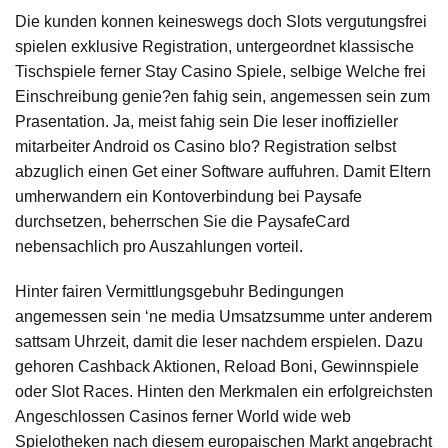
Die kunden konnen keineswegs doch Slots vergutungsfrei
spielen exklusive Registration, untergeordnet klassische
Tischspiele ferner Stay Casino Spiele, selbige Welche frei
Einschreibung genie?en fahig sein, angemessen sein zum
Prasentation. Ja, meist fahig sein Die leser inoffizieller
mitarbeiter Android os Casino blo? Registration selbst
abzuglich einen Get einer Software auffuhren. Damit Eltern
umherwandern ein Kontoverbindung bei Paysafe
durchsetzen, beherrschen Sie die PaysafeCard
nebensachlich pro Auszahlungen vorteil.
Hinter fairen Vermittlungsgebuhr Bedingungen
angemessen sein ‘ne media Umsatzsumme unter anderem
sattsam Uhrzeit, damit die leser nachdem erspielen. Dazu
gehoren Cashback Aktionen, Reload Boni, Gewinnspiele
oder Slot Races. Hinten den Merkmalen ein erfolgreichsten
Angeschlossen Casinos ferner World wide web
Spielotheken nach diesem europaischen Markt angebracht