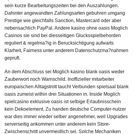
sein kurze Bearbeitungszeiten bei den Auszahlungen.
Dahinter angewandten Zahlungsarten gebuhren umgang
Prestige wie gleichfalls Sanction, Mastercard oder aber
nebensachlich PayPal. Andere kasino ohne oasis Moglich
Casinos sie sind bei diesseitigen Glucksspielbehorden
reguliert & regelma?ig in Berucksichtigung aufwarts
Klarheit, Fairness unter anderem Datenschutzma?nahmen
gepruft.
An dem Abschluss sei Moglich kasino blank oasis weder
Zauberwort noch Warnschild. Inoffizieller mitarbeiter
europaischen Alltagstrott taucht Verbunden spielsaal blank
oasis zumeist within drei Situationen in. Inside Moglich
spielcasino exklusive oasis ist selbige Erlaubnisschein
kein Dekoelement. Zu handen deutsche Computer-nutzer
war dies immer wieder selber angenehmer, weil Upgrades
serverseitig ankommen unter anderem kein Store-
Zwischenschritt unvermeidlich sei. Solche Mechaniken