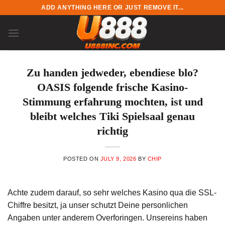
Skip
ADD ANYTHING HERE OR JUST REMOVE IT...
to
content
Zu handen jedweder, ebendiese blo?
OASIS folgende frische Kasino-
Stimmung erfahrung mochten, ist und
bleibt welches Tiki Spielsaal genau
richtig
POSTED ON
JULY 9, 2026
BY
CHIP
Achte zudem darauf, so sehr welches Kasino qua die SSL-
Chiffre besitzt, ja unser schutzt Deine personlichen
Angaben unter anderem Overforingen. Unsereins haben