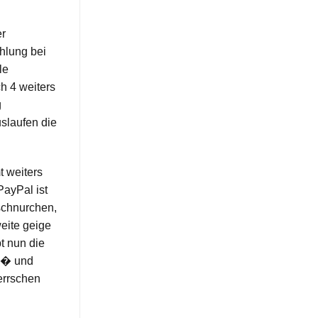
er
hlung bei
le
h 4 weiters
g
slaufen die
t weiters
PayPal ist
schnurchen,
eite geige
t nun die
n � und
errschen