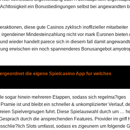
in Achtlosigkeit ein Bonusbedingungen selbst bei angewandten b
ktionen, diese gute Casinos zyklisch inoffizieller mitarbeiter
rgendeiner Mindesteinzahlung nicht vor mark Euronen bieten
er und wieder handelt parece sich in diesem fall damit angewan
zahlung erwischen ein noch spannenderes Bonusangebot amyotrop
ergeordnet die eigene Spielcasino App fur welches
piele sogar hinein mehreren Etappen, sodass sich regelma?iges
mie ist und bleibt ein schneller & unkomplizierter Verlauf, de
ikofreien Spielvergnugen fuhrt. Diese Spielauswahl durch um … 
Gesprach durch die ansprechenden Features. Provider im griff 
sschlie?lich Slots umfasst, sodass es zigeunern um folgende 