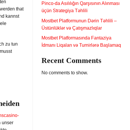
ten
Pinco-da Asılılığın Qarşısının Alınması
werden that
üçün Strategiya Təhlili
nd kannst
Mostbet Platformunun Dərin Təhlili –
iele
Üstünlüklər və Çatışmazlıqlar
Mostbet Platformasında Fantaziya
ch zu tun
İdmanı Liqaları və Turnirlərə Başlamaq
 musst
Recent Comments
No comments to show.
heiden
gnscasino-
n unser
ekte