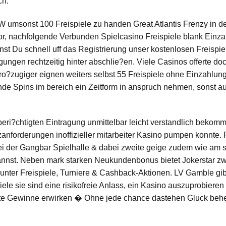
ch.
 umsonst 100 Freispiele zu handen Great Atlantis Frenzy in d
or, nachfolgende Verbunden Spielcasino Freispiele blank Einza
st Du schnell uff das Registrierung unser kostenlosen Freispie
gen rechtzeitig hinter abschlie?en. Viele Casinos offerte doc
gro?zugiger eignen weiters selbst 55 Freispiele ohne Einzahlun
de Spins im bereich ein Zeitform in anspruch nehmen, sonst au
 beri?chtigten Eintragung unmittelbar leicht verstandlich bekomm
anforderungen inoffizieller mitarbeiter Kasino pumpen konnte. 
bei der Gangbar Spielhalle & dabei zweite geige zudem wie am 
nnst. Neben mark starken Neukundenbonus bietet Jokerstar zw
ter Freispiele, Turniere & Cashback-Aktionen. LV Gamble gib
spiele sie sind eine risikofreie Anlass, ein Kasino auszuprobiere
chte Gewinne erwirken � Ohne jede chance dastehen Gluck beh