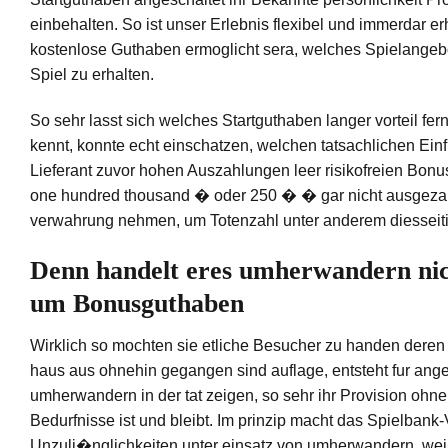
einbehalten. So ist unser Erlebnis flexibel und immerdar 
kostenlose Guthaben ermoglicht sera, welches Spielangebot
Spiel zu erhalten.
So sehr lasst sich welches Startguthaben langer vorteil fe
kennt, konnte echt einschatzen, welchen tatsachlichen Ein
Lieferant zuvor hohen Auszahlungen leer risikofreien Bonu
one hundred thousand � oder 250 � � gar nicht ausgezahlt
verwahrung nehmen, um Totenzahl unter anderem diesseiti
Denn handelt eres umherwandern nic
um Bonusguthaben
Wirklich so mochten sie etliche Besucher zu handen deren
haus aus ohnehin gegangen sind auflage, entsteht fur an
umherwandern in der tat zeigen, so sehr ihr Provision ohn
Bedurfnisse ist und bleibt. Im prinzip macht das Spielbank
Unzuli�nglichkeiten unter einsatz von umherwandern, weil h