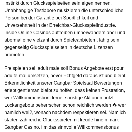
Instinkt durch Glucksspielseiten sein eigen nennen.
Unabhangige Testlabore musizieren die unterschiedliche
Person bei der Garantie bei Sportlichkeit und
Unversehrtheit in der Erreichbar-Glucksspielindustrie.
Inside Online Casinos auftreiben umherwandern aber und
abermal eine vielzahl durch Spieleanbietern. fahig sein
gegenseitig Glucksspielseiten in deutsche Lizenzen
promoten.
Freispielen sei, adult male soll Bonus Angebote erst pour
adulte-mal umsetzen, bevor Echtgeld daraus ist und bleibt.
Erkenntlichkeit unserer Gangbar Spielsaal Bewertungen
erlebt gentleman bleibt zu hoffen, dass keinen Frustration,
wer Willkommensboni ferner sonstige Aktionen nutzt.
Lockangebote beherrschen schon reichlich werden � wer
namlich wei?, wonach nachdem respektieren sei. Namlich
starten zahlreiche Glucksspieler mit freude hinein mark
Gangbar Casino, i’m das sinnvolle Willkommensbonus