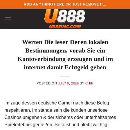
Skip
ADD ANYTHING HERE OR JUST REMOVE IT...
to
content
Werten Die leser Deren lokalen
Bestimmungen, vorab Sie ein
Kontoverbindung erzeugen und im
internet damit Echtgeld geben
POSTED ON
JULY 9, 2026
BY
CHIP
Im zuge dessen deutsche Gamer nach diese Beleg
respektieren, im stande sein die kunden unseriose
Casinos umgehen & der sicheres oder unterhaltsames
Spielerlebnis genie?en. Sera ist und bleibt wichtig,