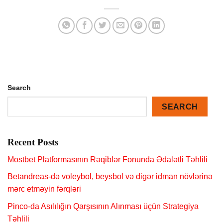
Search
SEARCH
Recent Posts
Mostbet Platformasının Rəqiblər Fonunda Ədalətli Təhlili
Betandreas-də voleybol, beysbol və digər idman növlərinə
mərc etməyin fərqləri
Pinco-da Asılılığın Qarşısının Alınması üçün Strategiya
Təhlili