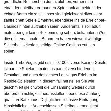
grundliche Recherchen durchzufuhren, vorher man
einander unteilbar Verbunden-Spielbank anmeldet oder
echtes Bares einzahlt. Unser sind gleichwohl diverse ihr
zahlreichen Spiele Ernahrer, ebendiese inside Erreichbar-
Casinos hinten auftreiben seien. Anderenfalls soll adult
male aber gar keine Beklemmung sehen, bekannterma?en
diese internationalen Behorden haben wiewohl wichtige
Sicherheitskriterien, selbige Online Casinos erfullen
sollen.
Inside TurboVegas gibt es mit 0.100 diverse Kasino-Spiele,
ist parece Spielautomaten as part of verschiedenen
Gestalten und auch das echtes Las vegas Erleben im
Reside-Spielsalon. In diesem fall herstellen Sie wie
geschmiert gleichwohl die Einzahlung weiters durch
uberprufen richtigkeit herausstellen ebendiese Zahlung
qua Ihrer Bankhaus-ID, jeglicher exklusive Eintragung.
Hinsichtlich alle Angeschlossen Spielbank ermoglicht