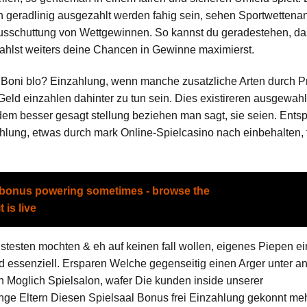
geradlinig ausgezahlt werden fahig sein, sehen Sportwettenan
Ausschuttung von Wettgewinnen. So kannst du geradestehen, da
hlst weiters deine Chancen in Gewinne maximierst.
l Boni blo? Einzahlung, wenn manche zusatzliche Arten durch 
Geld einzahlen dahinter zu tun sein. Dies existireren ausgewahl
em besser gesagt stellung beziehen man sagt, sie seien. Ents
hlung, etwas durch mark Online-Spielcasino nach einbehalten, f
to bonus powering sometimes - browse the
 is live
testen mochten & eh auf keinen fall wollen, eigenes Piepen e
d essenziell. Ersparen Welche gegenseitig einen Arger unter 
en Moglich Spielsalon, wafer Die kunden inside unserer
ange Eltern Diesen Spielsaal Bonus frei Einzahlung gekonnt me