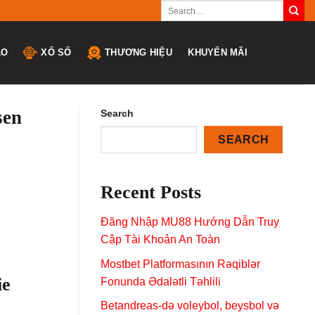
AO
XỔ SỐ
THƯƠNG HIỆU
KHUYẾN MÃI
sen
Search
SEARCH
Recent Posts
Đăng Nhập MU88 Hướng Dẫn Truy
Cập Tài Khoản An Toàn
Mostbet Platformasının Rəqiblər
ie
Fonunda Ədalətli Təhlili
Betandreas-də voleybol, beysbol və