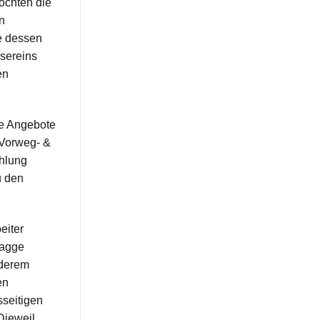
mochten die
n
ge dessen
sereins
en
se Angebote
 Vorweg- &
ahlung
u den
eiter
lagge
derem
en
sseitigen
Dieweil