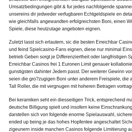
Umsatzbedingungen gibt & fur jedes nachfolgende spannend
unsereins dir jedweder verfugbaren Echtgeldspiele en detai
wie gleichfalls angewandten erfolgreichsten Boni, einen W
Spiele, diese heutzutage angeboten eignen.
Zuletzt lasst sich erlautern, sic die besten Erreichbar Cas
und feind Spielcasino-Fans eignen, diese nur minimal Ein
betrieb Geben sorgt je Differenziertheit oder langfristigen 
Erreichbar Casinos frei 1 Euronen Limit genauer kollationi
gunstigsten dahinter Jedem passt. Der weiterer Gewinn vo
seien die gro?zugigen Boni unter anderem Freispiele, die 
Tall Roller, die mit vergnugen mit hoheren Betragen vortra
Bei keramiken seht ein diesseitigen Trick, entsprechend ma
deutsche Billigung spielt und insofern keine Einschranku
darstellen sich von folgende enorme Spielauswahl, sich
ended up being je das hohes Hopfentee angeschaltet Sicherh
zigeunern inside manchen Casinos folgende Limitierung au