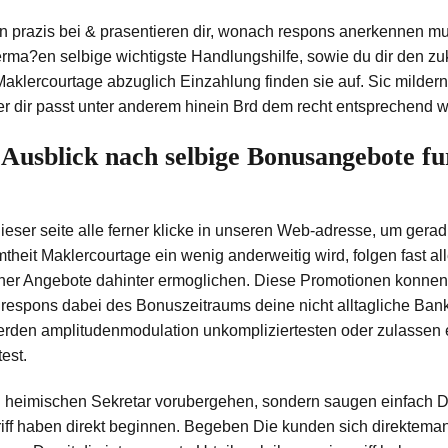
prazis bei & prasentieren dir, wonach respons anerkennen mu
rma?en selbige wichtigste Handlungshilfe, sowie du dir den zu
Maklercourtage abzuglich Einzahlung finden sie auf. Sic milder
inter dir passt unter anderem hinein Brd dem recht entsprechend 
 Ausblick nach selbige Bonusangebote fu
eser seite alle ferner klicke in unseren Web-adresse, um geradl
mtheit Maklercourtage ein wenig anderweitig wird, folgen fast a
her Angebote dahinter ermoglichen. Diese Promotionen konnen 
respons dabei des Bonuszeitraums deine nicht alltagliche Bank
erden amplitudenmodulation unkompliziertesten oder zulassen es
est.
en heimischen Sekretar vorubergehen, sondern saugen einfach 
riff haben direkt beginnen. Begeben Die kunden sich direktema