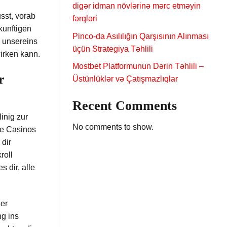
digər idman növlərinə mərc etməyin
sst, vorab
fərqləri
kunftigen
Pinco-da Asılılığın Qarşısının Alınması
n unsereins
üçün Strategiya Təhlili
wirken kann.
Mostbet Platformunun Dərin Təhlili –
r
Üstünlüklər və Çatışmazlıqlar
Recent Comments
inig zur
No comments to show.
lle Casinos
dir
roll
 dir, alle
Der
ng ins