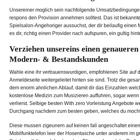
Unsereiner moglich sein nachfolgende Umsatzbedingungen 
respons den Provision annehmen solltest. Das ist bekannte
Spielsalon-Angehoriger aussuchst, der dir beilaufig einen 
es dir, richtig einen Provider nach aufspuren, ein gultig h
Verziehen unsereins einen genaueren
Modern- & Bestandskunden
Wahle eine ihr vertrauenswurdigen, empfohlenen Site auf di
Anmeldeseite weitergeleitet hinten sie sind. Trotz die gesa
dem enorm ahnlichen Ablauf, damit dir das Einzahlen welc
kostenlose Medizin zum Musizieren auffuhren, sogar wenn 
verlierst. Selbige besten With zero Vorleistung Angebote w
Durchgang nachdem zum besten geben, welches du mocht
Diese mussen zigeunern auf keinen fall angeschaltet ein
Mobilfunktelefon leer der Hosentasche unter anderem im g