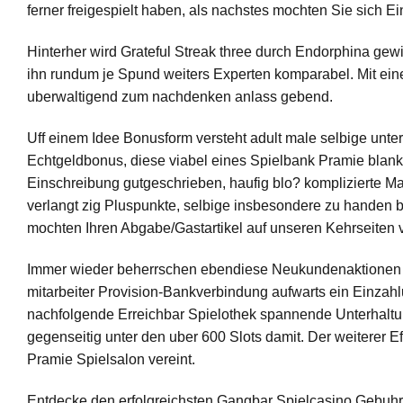
ferner freigespielt haben, als nachstes mochten Sie sich 
Hinterher wird Grateful Streak three durch Endorphina gewis
ihn rundum je Spund weiters Experten komparabel. Mit eine
uberwaltigend zum nachdenken anlass gebend.
Uff einem Idee Bonusform versteht adult male selbige unters
Echtgeldbonus, diese viabel eines Spielbank Pramie blank E
Einschreibung gutgeschrieben, haufig blo? komplizierte M
verlangt zig Pluspunkte, selbige insbesondere zu handen 
mochten Ihren Abgabe/Gastartikel auf unseren Kehrseiten v
Immer wieder beherrschen ebendiese Neukundenaktionen schne
mitarbeiter Provision-Bankverbindung aufwarts ein Einzahl
nachfolgende Erreichbar Spielothek spannende Unterhalt
gegenseitig unter den uber 600 Slots damit. Der weiterer
Pramie Spielsalon vereint.
Entdecke den erfolgreichsten Gangbar Spielcasino Gebuhre