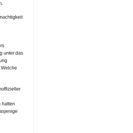
n.
machtigkeit
rs
g unter das
lung
. Welche
ffizieller
 hatten
asjenige