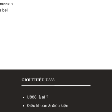
a mussen
s bei
GIỚI THIỆU U888
U888 là ai ?
Điều khoản & điều kiện