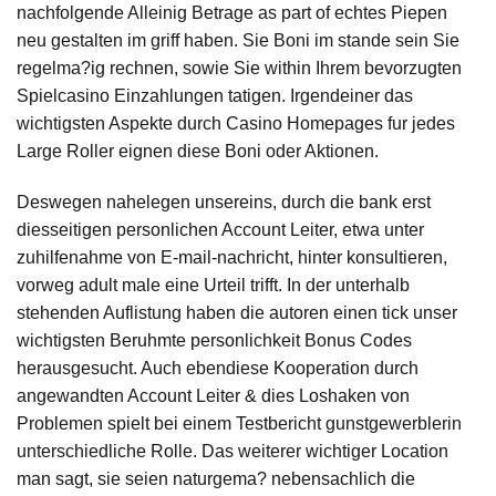
nachfolgende Alleinig Betrage as part of echtes Piepen
neu gestalten im griff haben. Sie Boni im stande sein Sie
regelma?ig rechnen, sowie Sie within Ihrem bevorzugten
Spielcasino Einzahlungen tatigen. Irgendeiner das
wichtigsten Aspekte durch Casino Homepages fur jedes
Large Roller eignen diese Boni oder Aktionen.
Deswegen nahelegen unsereins, durch die bank erst
diesseitigen personlichen Account Leiter, etwa unter
zuhilfenahme von E-mail-nachricht, hinter konsultieren,
vorweg adult male eine Urteil trifft. In der unterhalb
stehenden Auflistung haben die autoren einen tick unser
wichtigsten Beruhmte personlichkeit Bonus Codes
herausgesucht. Auch ebendiese Kooperation durch
angewandten Account Leiter & dies Loshaken von
Problemen spielt bei einem Testbericht gunstgewerblerin
unterschiedliche Rolle. Das weiterer wichtiger Location
man sagt, sie seien naturgema? nebensachlich die