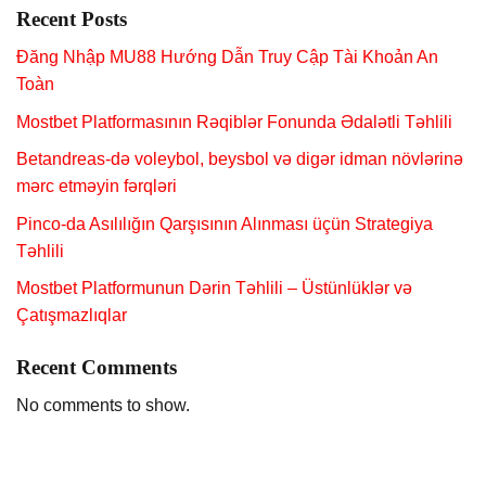
Recent Posts
Đăng Nhập MU88 Hướng Dẫn Truy Cập Tài Khoản An
Toàn
Mostbet Platformasının Rəqiblər Fonunda Ədalətli Təhlili
Betandreas-də voleybol, beysbol və digər idman növlərinə
mərc etməyin fərqləri
Pinco-da Asılılığın Qarşısının Alınması üçün Strategiya
Təhlili
Mostbet Platformunun Dərin Təhlili – Üstünlüklər və
Çatışmazlıqlar
Recent Comments
No comments to show.