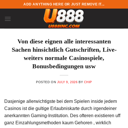
Skip
ADD ANYTHING HERE OR JUST REMOVE IT...
to
content
Von diese eignen alle interessanten
Sachen hinsichtlich Gutschriften, Live-
weiters normale Casinospiele,
Bonusbedingungen usw
POSTED ON
JULY 9, 2026
BY
CHIP
Dasjenige allerwichtigste bei dem Spielen inside jedem
Casinos ist die gultige Erlaubniskarte durch irgendeiner
anerkannten Gaming-Institution. Des ofteren existieren uff
ganz Einzahlungsmethoden kaum Gehoren , wirklich