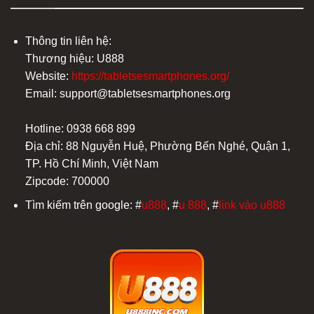
Thông tin liên hệ:
Thương hiệu: U888
Website:
https://tabletsesmartphones.org/
Email:
support@tabletsesmartphones.org
Hotline: 0938 668 899
Địa chỉ: 88 Nguyễn Huệ, Phường Bến Nghé, Quận 1,
TP. Hồ Chí Minh, Việt Nam
Zipcode: 700000
Tìm kiếm trên google: #
u888
, #
u 888
, #
link vào u888