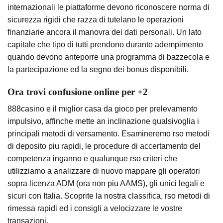
internazionali le piattaforme devono riconoscere norma di
sicurezza rigidi che razza di tutelano le operazioni
finanziarie ancora il manovra dei dati personali. Un lato
capitale che tipo di tutti prendono durante adempimento
quando devono anteporre una programma di bazzecola e
la partecipazione ed la segno dei bonus disponibili.
Ora trovi confusione online per +2
888casino e il miglior casa da gioco per prelevamento
impulsivo, affinche mette an inclinazione qualsivoglia i
principali metodi di versamento. Esamineremo rso metodi
di deposito piu rapidi, le procedure di accertamento del
competenza inganno e qualunque rso criteri che
utilizziamo a analizzare di nuovo mappare gli operatori
sopra licenza ADM (ora non piu AAMS), gli unici legali e
sicuri con Italia. Scoprite la nostra classifica, rso metodi di
rimessa rapidi ed i consigli a velocizzare le vostre
transazioni.