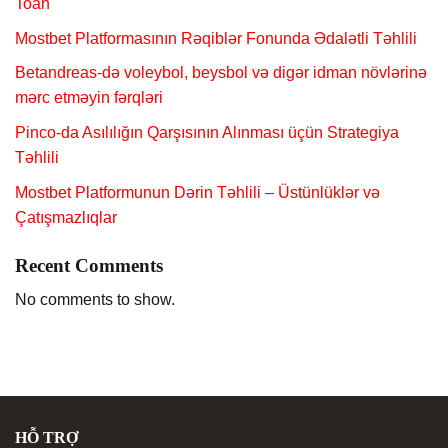
Toàn
Mostbet Platformasının Rəqiblər Fonunda Ədalətli Təhlili
Betandreas-də voleybol, beysbol və digər idman növlərinə
mərc etməyin fərqləri
Pinco-da Asılılığın Qarşısının Alınması üçün Strategiya
Təhlili
Mostbet Platformunun Dərin Təhlili – Üstünlüklər və
Çatışmazlıqlar
Recent Comments
No comments to show.
HỖ TRỢ