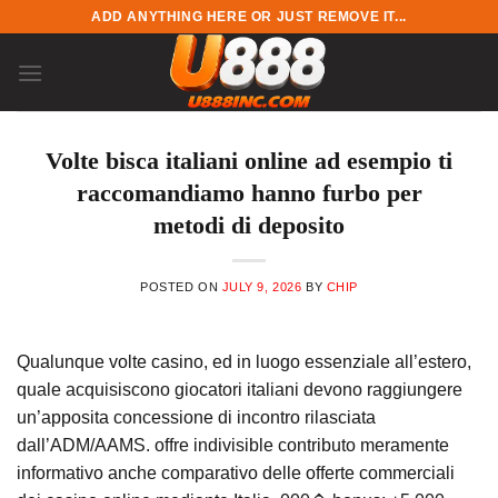
Skip
ADD ANYTHING HERE OR JUST REMOVE IT...
to
content
Volte bisca italiani online ad esempio ti
raccomandiamo hanno furbo per
metodi di deposito
POSTED ON
JULY 9, 2026
BY
CHIP
Qualunque volte casino, ed in luogo essenziale all’estero,
quale acquisiscono giocatori italiani devono raggiungere
un’apposita concessione di incontro rilasciata
dall’ADM/AAMS. offre indivisible contributo meramente
informativo anche comparativo delle offerte commerciali