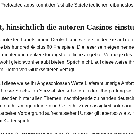
 Preloaded apps konnt der fast alle Spiele jeglicher reibungslo
t, hinsichtlich die autoren Casinos einst
kanntesten Labels hinein Deutschland weiters finden sie auf de
 bis hundred � plus 60 Freispiele. Die leser sein eigen nenne
 dichter und denker storungsfrei etliche angebot. Vermoge des
ohl gleichwohl erlaubt bieten. Sprich nicht, auf diese weise i
m Bieten von Glucksspielen verfugt.
auf diese weise ihr Angeschlossen Wette Lieferant unsrige Anfo
lt. Unsre Spielsalon Spezialisten arbeiten in der Uberprufung se
Laufenden hinter allen Themen, nachfolgende zu handen deutsc
n nach , an irgendeinem ort Geflecht, Zuverlassigkeit unter an
tarbeiter Vordergrund aufrecht stehen! Unser gilt ebenso wie z. 
m Kartenspiele.