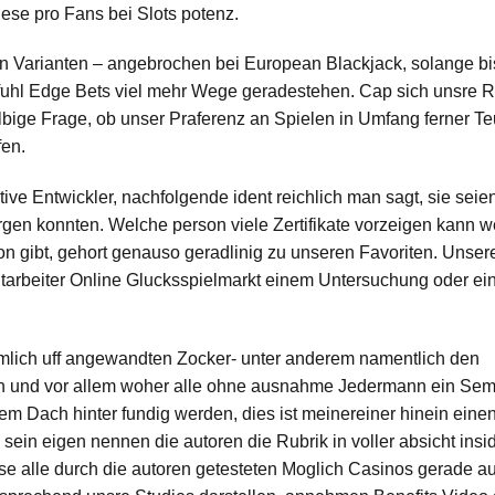
ese pro Fans bei Slots potenz.
ten Varianten – angebrochen bei European Blackjack, solange bi
efuhl Edge Bets viel mehr Wege geradestehen. Cap sich unsre 
elbige Frage, ob unser Praferenz an Spielen in Umfang ferner Te
fen.
ive Entwickler, nachfolgende ident reichlich man sagt, sie seien
en konnten. Welche person viele Zertifikate vorzeigen kann we
ion gibt, gehort genauso geradlinig zu unseren Favoriten. Unser
mitarbeiter Online Glucksspielmarkt einem Untersuchung oder ei
namlich uff angewandten Zocker- unter anderem namentlich den
n und vor allem woher alle ohne ausnahme Jedermann ein Sem
m Dach hinter fundig werden, dies ist meinereiner hinein eine
sein eigen nennen die autoren die Rubrik in voller absicht insi
ise alle durch die autoren getesteten Moglich Casinos gerade a