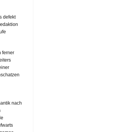
s defekt
Redaktion
ufe
 ferner
iters
einer
nschatzen
antik nach
n
de
ufwarts