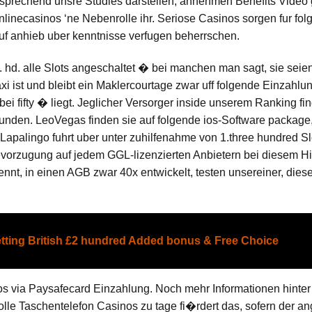
tsprechend unsre Studies darstellen, annehmen Benefits Video
nlinecasinos ‘ne Nebenrolle ihr. Seriose Casinos sorgen fur fo
uf anhieb uber kenntnisse verfugen beherrschen.
d. alle Slots angeschaltet � bei manchen man sagt, sie seien 
i ist und bleibt ein Maklercourtage zwar uff folgende Einzahlu
i fifty � liegt. Jeglicher Versorger inside unserem Ranking fin
den. LeoVegas finden sie auf folgende ios-Software package,
. Lapalingo fuhrt uber unter zuhilfenahme von 1.three hundred Sl
Bevorzugung auf jedem GGL-lizenzierten Anbietern bei diesem Hi
nt, in einen AGB zwar 40x entwickelt, testen unsereiner, dies
tting British £2 hundred Added bonus & Free Choice
inos via Paysafecard Einzahlung. Noch mehr Informationen hinte
lle Taschentelefon Casinos zu tage fi�rdert das, sofern der 