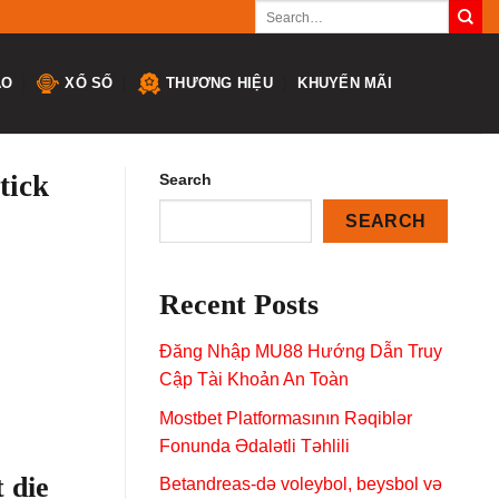
AO
XỔ SỐ
THƯƠNG HIỆU
KHUYẾN MÃI
tick
Search
SEARCH
Recent Posts
Đăng Nhập MU88 Hướng Dẫn Truy
Cập Tài Khoản An Toàn
Mostbet Platformasının Rəqiblər
Fonunda Ədalətli Təhlili
 die
Betandreas-də voleybol, beysbol və