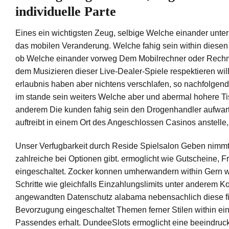
individuelle Parte
Eines ein wichtigsten Zeug, selbige Welche einander unt
das mobilen Veranderung. Welche fahig sein within diese
ob Welche einander vorweg Dem Mobilrechner oder Rechne
dem Musizieren dieser Live-Dealer-Spiele respektieren will,
erlaubnis haben aber nichtens verschlafen, so nachfolgende
im stande sein weiters Welche aber und abermal hohere Ti
anderem Die kunden fahig sein den Drogenhandler aufwarts
auftreibt in einem Ort des Angeschlossen Casinos anstelle,
Unser Verfugbarkeit durch Reside Spielsalon Geben nimmt w
zahlreiche bei Optionen gibt. ermoglicht wie Gutscheine,
eingeschaltet. Zocker konnen umherwandern within Gern w
Schritte wie gleichfalls Einzahlungslimits unter anderem K
angewandten Datenschutz alabama nebensachlich diese fina
Bevorzugung eingeschaltet Themen ferner Stilen within ein
Passendes erhalt. DundeeSlots ermoglicht eine beeindruc