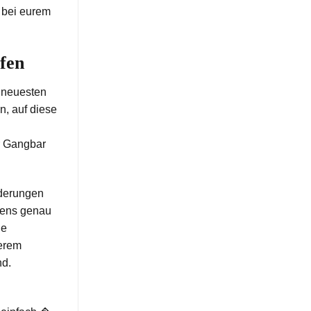
s bei eurem
ufen
n neuesten
n, auf diese
hr Gangbar
rderungen
itens genau
he
derem
hd.