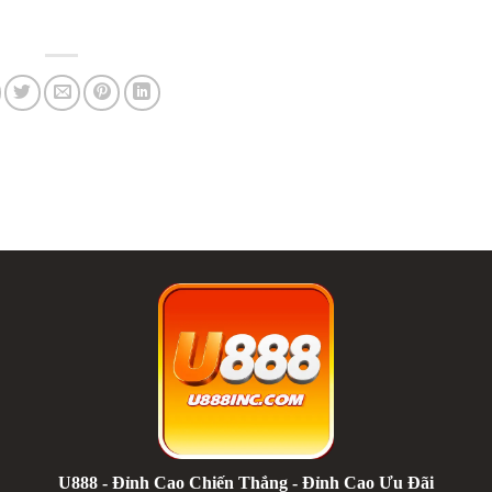
U888 - Đỉnh Cao Chiến Thắng - Đỉnh Cao Ưu Đãi