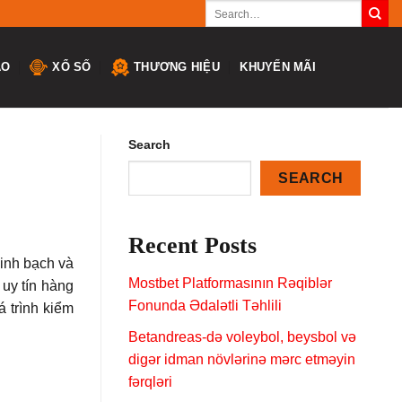
AO
XỔ SỐ
THƯƠNG HIỆU
KHUYẾN MÃI
Search
SEARCH
Recent Posts
minh bạch và
Mostbet Platformasının Rəqiblər
 uy tín hàng
Fonunda Ədalətli Təhlili
 trình kiểm
Betandreas-də voleybol, beysbol və
digər idman növlərinə mərc etməyin
fərqləri