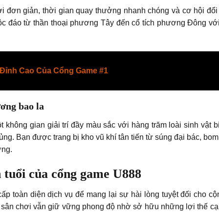
ơi đơn giản, thời gian quay thưởng nhanh chóng và cơ hội đổi 
ộc đáo từ thần thoại phương Tây đến cổ tích phương Đông vớ
 Đỉnh Cao Của Cổng Game #1
ơng bao la
không gian giải trí đầy màu sắc với hàng trăm loài sinh vật b
ng. Bạn được trang bị kho vũ khí tân tiến từ súng đại bác, bo
ởng.
n tuổi của cổng game U888
 cấp toàn diện dịch vụ để mang lại sự hài lòng tuyệt đối cho c
g, sân chơi vẫn giữ vững phong độ nhờ sở hữu những lợi thế cạ