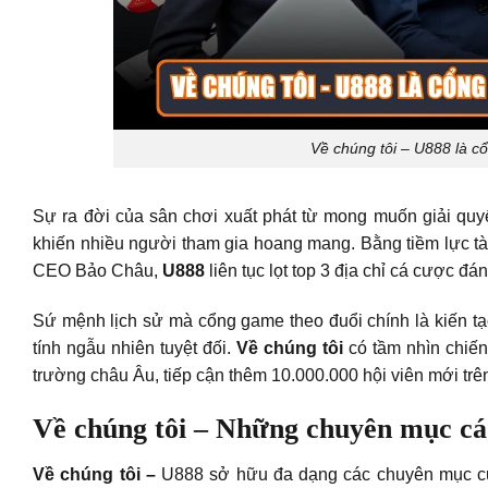
Về chúng tôi – U888 là 
Sự ra đời của sân chơi xuất phát từ mong muốn giải quyết
khiến nhiều người tham gia hoang mang. Bằng tiềm lực tà
CEO Bảo Châu,
U888
liên tục lọt top 3 địa chỉ cá cược 
Sứ mệnh lịch sử mà cổng game theo đuổi chính là kiến tạ
tính ngẫu nhiên tuyệt đối.
Về chúng tôi
có tầm nhìn chiế
trường châu Âu, tiếp cận thêm 10.000.000 hội viên mới trê
Về chúng tôi – Những chuyên mục cá
Về chúng tôi –
U888 sở hữu đa dạng các chuyên mục cư