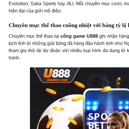
Evolution, Saba Sports hay JILI. Mỗi chuyên mục cược ma
hiện đại của giới mộ điệu:
Chuyên mục thể thao cuồng nhiệt với bảng tỷ lệ
Chuyên mục thể thao tại
cổng game U888
ghi nhận hàng
kịch tính từ những giải bóng đá hàng đầu hành tinh như 
tham gia thử tài dự đoán với nhiều loại hình đa dạng từ
tranh.