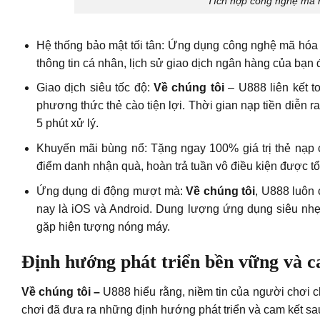
Tích hợp công nghệ mã 
Hệ thống bảo mật tối tân: Ứng dụng công nghệ mã hóa 
thông tin cá nhân, lịch sử giao dịch ngân hàng của bạ
Giao dịch siêu tốc độ:
Về chúng tôi
– U888 liên kết 
phương thức thẻ cào tiện lợi. Thời gian nạp tiền diễn ra
5 phút xử lý.
Khuyến mãi bùng nổ: Tặng ngay 100% giá trị thẻ nạp ch
điểm danh nhận quà, hoàn trả tuần vô điều kiện được tổ
Ứng dụng di động mượt mà:
Về chúng tôi
, U888 luôn 
nay là iOS và Android. Dung lượng ứng dụng siêu nh
gặp hiện tượng nóng máy.
Định hướng phát triển bền vững và 
Về chúng tôi –
U888 hiểu rằng, niềm tin của người chơi c
chơi đã đưa ra những định hướng phát triển và cam kết sa