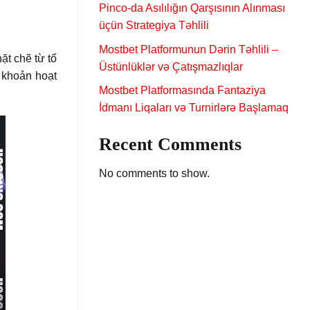
Pinco-da Asılılığın Qarşısının Alınması
üçün Strategiya Təhlili
Mostbet Platformunun Dərin Təhlili –
ặt chẽ từ tổ
Üstünlüklər və Çatışmazlıqlar
i khoản hoạt
Mostbet Platformasında Fantaziya
İdmanı Liqaları və Turnirlərə Başlamaq
Recent Comments
No comments to show.