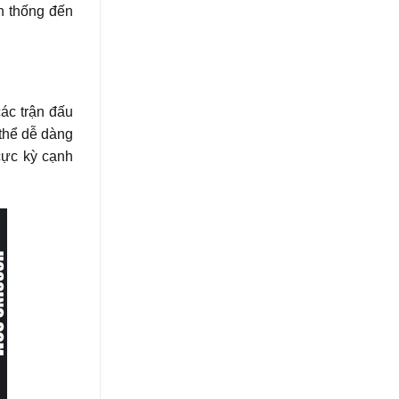
n thống đến
các trận đấu
thể dễ dàng
cực kỳ cạnh