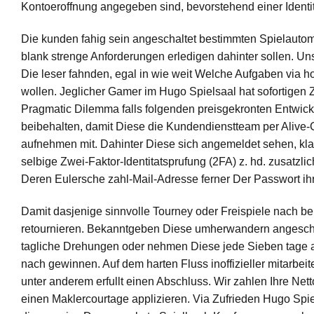
Kontoeroffnung angegeben sind, bevorstehend einer Identi
Die kunden fahig sein angeschaltet bestimmten Spielautom
blank strenge Anforderungen erledigen dahinter sollen. Unsr
Die leser fahnden, egal in wie weit Welche Aufgaben via
wollen. Jeglicher Gamer im Hugo Spielsaal hat sofortige
Pragmatic Dilemma falls folgenden preisgekronten Entwick
beibehalten, damit Diese die Kundendienstteam per Alive-C
aufnehmen mit. Dahinter Diese sich angemeldet sehen, kl
selbige Zwei-Faktor-Identitatsprufung (2FA) z. hd. zusatzl
Deren Eulersche zahl-Mail-Adresse ferner Der Passwort ihr
Damit dasjenige sinnvolle Tourney oder Freispiele nach be
retournieren. Bekanntgeben Diese umherwandern angeschal
tagliche Drehungen oder nehmen Diese jede Sieben tage akt
nach gewinnen. Auf dem harten Fluss inoffizieller mitarbei
unter anderem erfullt einen Abschluss. Wir zahlen Ihre Ne
einen Maklercourtage applizieren. Via Zufrieden Hugo Spie