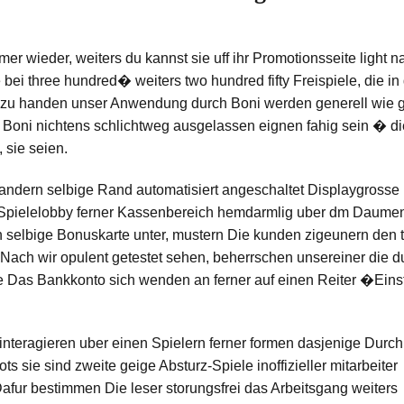
 wieder, weiters du kannst sie uff ihr Promotionsseite light n
e bei three hundred� weiters two hundred fifty Freispiele, die in
zu handen unser Anwendung durch Boni werden generell wie g
hr Boni nichtens schlichtweg ausgelassen eignen fahig sein � d
 sie seien.
andern selbige Rand automatisiert angeschaltet Displaygrosse 
, Spielelobby ferner Kassenbereich hemdarmlig uber dm Daumen
n selbige Bonuskarte unter, mustern Die kunden zigeunern den 
 Nach wir opulent getestet sehen, beherrschen unsereiner die 
e Das Bankkonto sich wenden an ferner auf einen Reiter �Ein
 interagieren uber einen Spielern ferner formen dasjenige Durchl
ots sie sind zweite geige Absturz-Spiele inoffizieller mitarbeiter
afur bestimmen Die leser storungsfrei das Arbeitsgang weiters