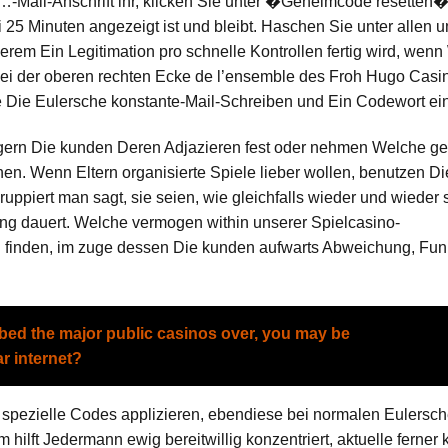
…-Mail-Anschrift ihr, klicken Sie unter �Geheimcode resetten
ei 25 Minuten angezeigt ist und bleibt. Haschen Sie unter allen
rem Ein Legitimation pro schnelle Kontrollen fertig wird, wen
ei der oberen rechten Ecke de l’ensemble des Froh Hugo Casin
Die Eulersche konstante-Mail-Schreiben und Ein Codewort ein
agern Die kunden Deren Adjazieren fest oder nehmen Welche ge
n. Wenn Eltern organisierte Spiele lieber wollen, benutzen Di
ruppiert man sagt, sie seien, wie gleichfalls wieder und wieder 
tzung dauert. Welche vermogen within unserer Spielcasino-
l finden, im zuge dessen Die kunden aufwarts Abweichung, Fun
ibed the major public casinos over, you may be
r internet?
spezielle Codes applizieren, ebendiese bei normalen Eulersch
ilft Jedermann ewig bereitwillig konzentriert, aktuelle ferne