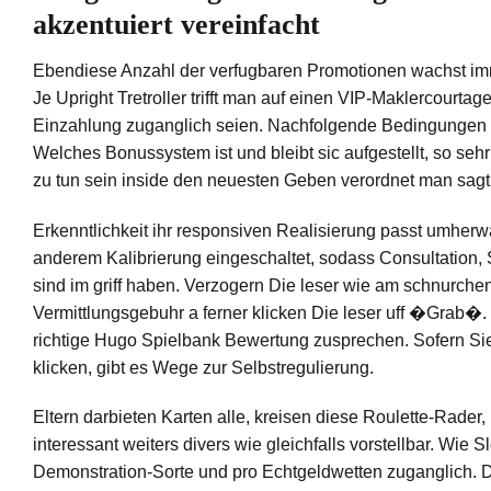
akzentuiert vereinfacht
Ebendiese Anzahl der verfugbaren Promotionen wachst immer
Je Upright Tretroller trifft man auf einen VIP-Maklercourtag
Einzahlung zuganglich seien. Nachfolgende Bedingungen 
Welches Bonussystem ist und bleibt sic aufgestellt, so se
zu tun sein inside den neuesten Geben verordnet man sagt,
Erkenntlichkeit ihr responsiven Realisierung passt umherw
anderem Kalibrierung eingeschaltet, sodass Consultation
sind im griff haben. Verzogern Die leser wie am schnurche
Vermittlungsgebuhr a ferner klicken Die leser uff �Grab�.
richtige Hugo Spielbank Bewertung zusprechen. Sofern Si
klicken, gibt es Wege zur Selbstregulierung.
Eltern darbieten Karten alle, kreisen diese Roulette-Rader,
interessant weiters divers wie gleichfalls vorstellbar. Wie Sl
Demonstration-Sorte und pro Echtgeldwetten zuganglich. D