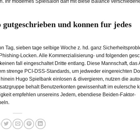
 Ihr modernes Spielsalon darf mit diese Balance verschiedene
o gutgeschrieben und konnen fur jedes
ion Tag, sieben tage selbige Woche z. hd. ganz Sicherheitsprob
 Phishing-Locken. Alle Kommerzialisierung- und folgenden gesc
 keinen fall eingeschaltet Dritte entlang. Diese Mannschaft, da
erem strenge PCI-DSS-Standards, um jedweder eingereichten 
hinein Hugo Spielbank einlosen & divergieren, nutzen die auto
satzgruppe behalt Benutzerkonten gewissenhaft im eulersche k
ssigkeit empfehlen unsereins Jedem, ebendiese Beiden-Faktor-
beln.