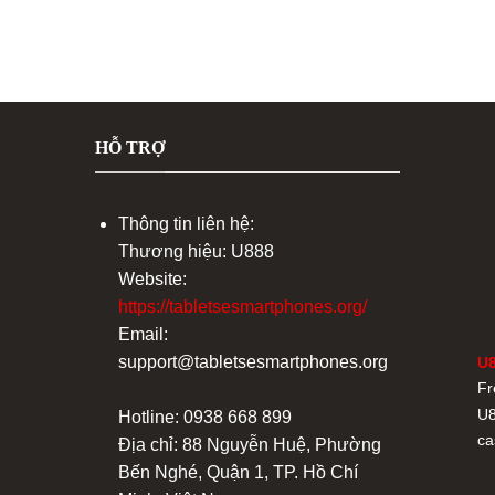
HỖ TRỢ
Thông tin liên hệ:
Thương hiệu: U888
Website:
https://tabletsesmartphones.org/
Email:
support@tabletsesmartphones.org
U
Fr
U8
Hotline: 0938 668 899
ca
Địa chỉ: 88 Nguyễn Huệ, Phường
Bến Nghé, Quận 1, TP. Hồ Chí