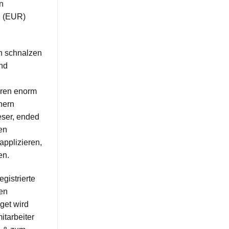
n
u (EUR)
on schnalzen
nd
oren enorm
nern
eser, ended
en
applizieren,
en.
gistrierte
en
get wird
itarbeiter