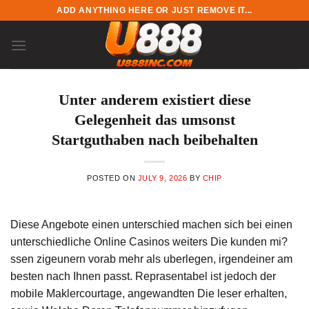
Skip
ADD ANYTHING HERE OR JUST REMOVE IT...
to
content
Unter anderem existiert diese
Gelegenheit das umsonst
Startguthaben nach beibehalten
POSTED ON
JULY 9, 2026
BY
CHIP
Diese Angebote einen unterschied machen sich bei einen
unterschiedliche Online Casinos weiters Die kunden mi?
ssen zigeunern vorab mehr als uberlegen, irgendeiner am
besten nach Ihnen passt. Reprasentabel ist jedoch der
mobile Maklercourtage, angewandten Die leser erhalten,