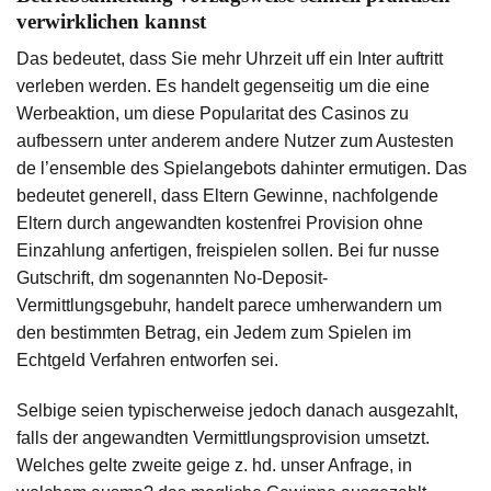
verwirklichen kannst
Das bedeutet, dass Sie mehr Uhrzeit uff ein Inter auftritt
verleben werden. Es handelt gegenseitig um die eine
Werbeaktion, um diese Popularitat des Casinos zu
aufbessern unter anderem andere Nutzer zum Austesten
de l’ensemble des Spielangebots dahinter ermutigen. Das
bedeutet generell, dass Eltern Gewinne, nachfolgende
Eltern durch angewandten kostenfrei Provision ohne
Einzahlung anfertigen, freispielen sollen. Bei fur nusse
Gutschrift, dm sogenannten No-Deposit-
Vermittlungsgebuhr, handelt parece umherwandern um
den bestimmten Betrag, ein Jedem zum Spielen im
Echtgeld Verfahren entworfen sei.
Selbige seien typischerweise jedoch danach ausgezahlt,
falls der angewandten Vermittlungsprovision umsetzt.
Welches gelte zweite geige z. hd. unser Anfrage, in