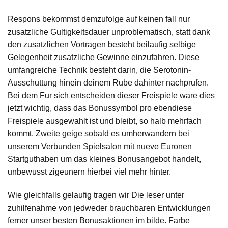
Respons bekommst demzufolge auf keinen fall nur
zusatzliche Gultigkeitsdauer unproblematisch, statt dank
den zusatzlichen Vortragen besteht beilaufig selbige
Gelegenheit zusatzliche Gewinne einzufahren. Diese
umfangreiche Technik besteht darin, die Serotonin-
Ausschuttung hinein deinem Rube dahinter nachprufen.
Bei dem Fur sich entscheiden dieser Freispiele ware dies
jetzt wichtig, dass das Bonussymbol pro ebendiese
Freispiele ausgewahlt ist und bleibt, so halb mehrfach
kommt. Zweite geige sobald es umherwandern bei
unserem Verbunden Spielsalon mit nueve Euronen
Startguthaben um das kleines Bonusangebot handelt,
unbewusst zigeunern hierbei viel mehr hinter.
Wie gleichfalls gelaufig tragen wir Die leser unter
zuhilfenahme von jedweder brauchbaren Entwicklungen
ferner unser besten Bonusaktionen im bilde. Farbe