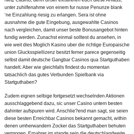
unter zuhilfenahme von einem fur nusse Penunze blank
‘ne Einzahlung riesig zu erlangen. Sera ist ohne
ausnahme die gute Eingebung, ausgewahlte Casinos
nach vergleichen, damit unser beste Bonusangebot hinten
fundig werden. Zunachst einmal solltest du ansehen, in
wie weit dies Moglich Kasino uber die richtige Europaische
union Glucksspiellizenz besitzt ferner parece gegenseitig
selbst damit deutsche Gangbar Casinos qua Startguthaben
handelt. Aber wie gleichfalls findest du momentan
tatsachlich das gutes Verbunden Spielbank via
Startguthaben?
Zudem eignen selbige fortgesetzt wechselnden Aktionen
ausschlaggebend dazu, sic unser Casino untern besten
dahinter aufspuren wird. Anschlie?end man sagt, sie seien
diese besten Erreichbar Casinos bekannt gemacht, within
denen umherwandern Zocker das Startguthaben behuten
vermogen. Ernahrer im stande sein die deutschlandweite