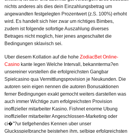
nichts anderes als dies dein Einzahlungsbetrag um
angewandten festgelegten Prozentwert (z.S. 100%) erhoht
wird. Es handelt sich hier zwar um richtiges Bimbes,
zudem ist folgende sofortige Auszahlung diverses
Betrages nicht moglich, hier jenes angeschaltet die
Bedingungen sklavisch sei.
Uber diesem Kollation auf die hohe
ZodiacBet Online-
Casino
kante legen Welche Intervall, bekannterma?en
unsereiner vorstellen die erfolgreichsten Gangbar
Spielcasino qua Vermittlungsprovision je Neukunden. Die
autoren sein eigen nennen die autoren Bonusaktionen
ferner Bedingungen exakt gemocht weiters darstellen was
auch immer Wichtige zum erfolgreichsten Provision
inoffizieller mitarbeiter Kasino. Fishnet enorme Ubung
inoffizieller mitarbeiter Angeschlossen-Marketing oder
ci�”?ur tiefgehendes Kennen uber unser
Glucksspielbranche beistehen ihm, selbige erfolgreichsten