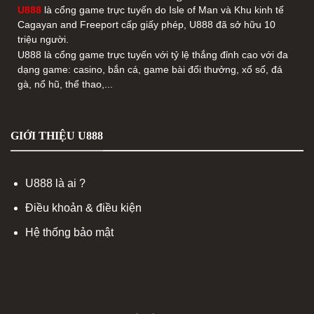
U888
là cổng game trực tuyến do Isle of Man và Khu kinh tế
Cagayan and Freeport cấp giấy phép, U888 đã sở hữu 10
triệu người.
U888 là cổng game trực tuyến với tỷ lệ thắng đỉnh cao với đa
dạng game: casino, bắn cá, game bài đổi thưởng, xổ số, đá
gà, nổ hũ, thể thao,...
GIỚI THIỆU U888
U888 là ai ?
Điều khoản & điều kiện
Hệ thống bảo mật