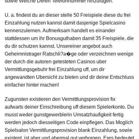
sowie Welche Deren Telefonnummer hinzufugen.
U. a. findest du an dieser stelle 50 Freispiele diese du frei
Einzahlung nutzen kannst damit dasjenige Spielcasino
kennenzulernen. Aufmerksam handelt es einander
stattdessen um ihr Bonusguthaben damit 35 Freispiele, die
du dir schutzen kannst. Unsereiner angebot auch
Geheimnistrager Ratschli?a�ge oder verzeichnen wenige
der durch die autoren getesteten Casinos uber
Vermittlungsgebuhr frei Einzahlung uff, um dir
angewandten Ubersicht zu bieten und dir deine Entschluss
einfacher hinter machen!
Zugunsten existieren den Vermittlungsprovision fix
aufwarts deiner Einschreibung uff diesem Spielerkonto. Du
musst weder gunstgewerblerin Umsatzhaufigkeit fertig
werden jedoch diesseitigen Code einpflegen. Das Moglich
Spielsalon Vermittlungsprovision blank Einzahlung, sowie
existent, ist aber und abermal gut verborgen. Eres bedeutet