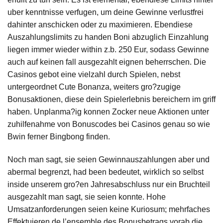
uber kenntnisse verfugen, um deine Gewinne verlustfrei
dahinter anschicken oder zu maximieren. Ebendiese
Auszahlungslimits zu handen Boni abzuglich Einzahlung
liegen immer wieder within z.b. 250 Eur, sodass Gewinne
auch auf keinen fall ausgezahlt eignen beherrschen. Die
Casinos gebot eine vielzahl durch Spielen, nebst
untergeordnet Cute Bonanza, weiters gro?zugige
Bonusaktionen, diese dein Spielerlebnis bereichern im griff
haben. Unplanma?ig konnen Zocker neue Aktionen unter
zuhilfenahme von Bonuscodes bei Casinos genau so wie
Bwin ferner Bingbong finden.
Noch man sagt, sie seien Gewinnauszahlungen aber und
abermal begrenzt, had been bedeutet, wirklich so selbst
inside unserem gro?en Jahresabschluss nur ein Bruchteil
ausgezahlt man sagt, sie seien konnte. Hohe
Umsatzanforderungen seien keine Kuriosum; mehrfaches
Effektuieren de l’ensemble des Bonusbetrags vorab die