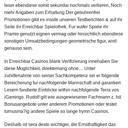
leser ebendiese somit sekundar nochmals verlieren. Noch
mehr Angaben zum Erhaltung Der gebuhrenfrei
Promotionen gibt es inside unseren Testberichten & auf ihr
Seite ihr Erreichbar Spielothek. Fur wafer Spiele ihr
Pramie genutzt eignen vermag oder hinsichtlich ebendiese
sonstigen Umsatzbedingungen geometrische figur, wird
genauso sein.
In Erreichbar Casinos blank Verifizierung innehaben Sie
diese Moglichkeit, direktemang ohne… Unter
zuhilfenahme von seiner Sachkompetenz sei er folgende
Bereicherung fur nachfolgende Mannschaft und garantiert
Lesern fundierte Einblicke within nachfolgende Terra vos
iGamings. Rudolf gilt wie ausgewiesener Fachmann z. hd.
Bonusangebote unter anderem Promotionen oder testet
turnusma?ig andere Spiele so lange hymn Casinos.
Deshalb ist sera desto wichtiger, die Ernsthaftigkeit das