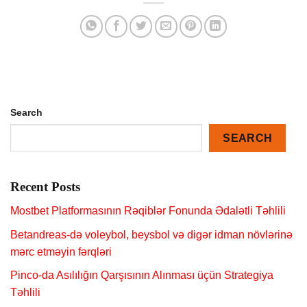
Search
SEARCH
Recent Posts
Mostbet Platformasının Rəqiblər Fonunda Ədalətli Təhlili
Betandreas-də voleybol, beysbol və digər idman növlərinə
mərc etməyin fərqləri
Pinco-da Asılılığın Qarşısının Alınması üçün Strategiya
Təhlili