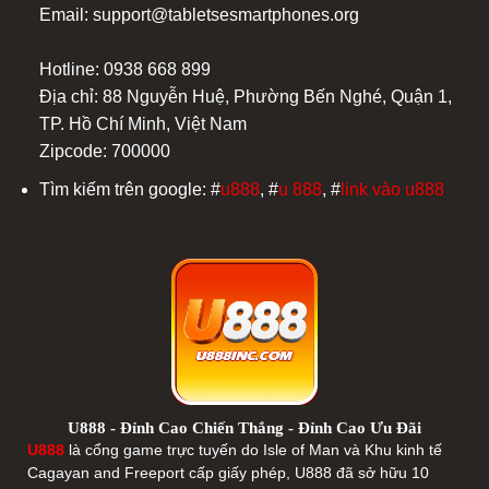
Email:
support@tabletsesmartphones.org
Hotline: 0938 668 899
Địa chỉ: 88 Nguyễn Huệ, Phường Bến Nghé, Quận 1,
TP. Hồ Chí Minh, Việt Nam
Zipcode: 700000
Tìm kiếm trên google: #
u888
, #
u 888
, #
link vào u888
U888 - Đỉnh Cao Chiến Thắng - Đỉnh Cao Ưu Đãi
U888
là cổng game trực tuyến do Isle of Man và Khu kinh tế
Cagayan and Freeport cấp giấy phép, U888 đã sở hữu 10