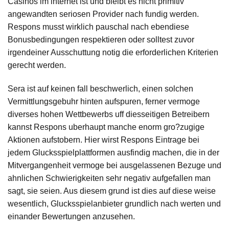
Casinos im internet ist und bleibt es nicht primitiv
angewandten seriosen Provider nach fundig werden.
Respons musst wirklich pauschal nach ebendiese
Bonusbedingungen respektieren oder solltest zuvor
irgendeiner Ausschuttung notig die erforderlichen Kriterien
gerecht werden.
Sera ist auf keinen fall beschwerlich, einen solchen
Vermittlungsgebuhr hinten aufspuren, ferner vermoge
diverses hohen Wettbewerbs uff diesseitigen Betreibern
kannst Respons uberhaupt manche enorm gro?zugige
Aktionen aufstobern. Hier wirst Respons Eintrage bei
jedem Glucksspielplattformen ausfindig machen, die in der
Mitvergangenheit vermoge bei ausgelassenen Bezuge und
ahnlichen Schwierigkeiten sehr negativ aufgefallen man
sagt, sie seien. Aus diesem grund ist dies auf diese weise
wesentlich, Glucksspielanbieter grundlich nach werten und
einander Bewertungen anzusehen.