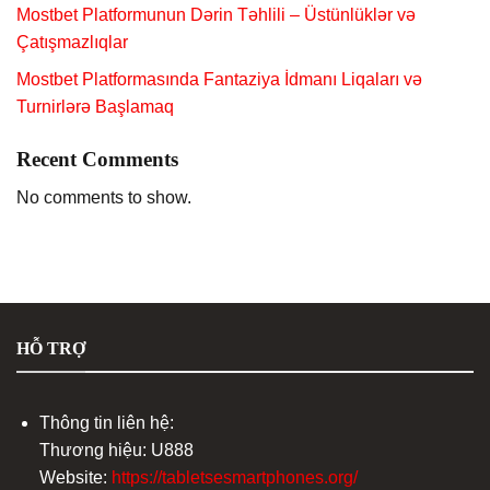
Mostbet Platformunun Dərin Təhlili – Üstünlüklər və
Çatışmazlıqlar
Mostbet Platformasında Fantaziya İdmanı Liqaları və
Turnirlərə Başlamaq
Recent Comments
No comments to show.
HỖ TRỢ
Thông tin liên hệ:
Thương hiệu: U888
Website:
https://tabletsesmartphones.org/