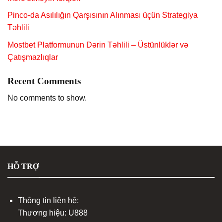
Pinco-da Asılılığın Qarşısının Alınması üçün Strategiya
Təhlili
Mostbet Platformunun Dərin Təhlili – Üstünlüklər və
Çatışmazlıqlar
Recent Comments
No comments to show.
HỖ TRỢ
Thông tin liên hệ:
Thương hiệu: U888