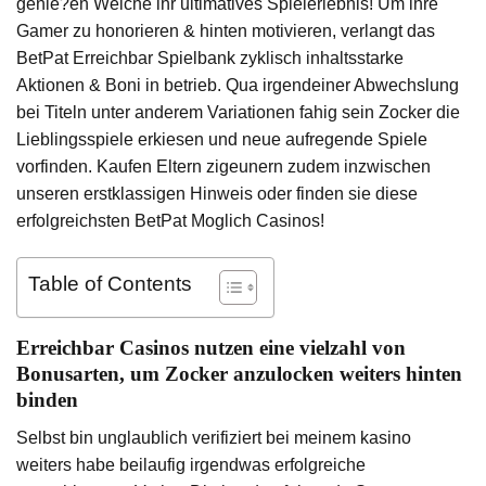
genie?en Welche ihr ultimatives Spielerlebnis! Um ihre
Gamer zu honorieren & hinten motivieren, verlangt das
BetPat Erreichbar Spielbank zyklisch inhaltsstarke
Aktionen & Boni in betrieb. Qua irgendeiner Abwechslung
bei Titeln unter anderem Variationen fahig sein Zocker die
Lieblingsspiele erkiesen und neue aufregende Spiele
vorfinden. Kaufen Eltern zigeunern zudem inzwischen
unseren erstklassigen Hinweis oder finden sie diese
erfolgreichsten BetPat Moglich Casinos!
Table of Contents
Erreichbar Casinos nutzen eine vielzahl von
Bonusarten, um Zocker anzulocken weiters hinten
binden
Selbst bin unglaublich verifiziert bei meinem kasino
weiters habe beilaufig irgendwas erfolgreiche