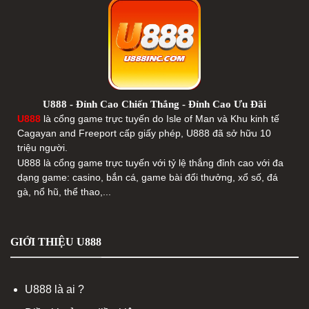
U888 - Đỉnh Cao Chiến Thắng - Đỉnh Cao Ưu Đãi
U888
là cổng game trực tuyến do Isle of Man và Khu kinh tế
Cagayan and Freeport cấp giấy phép, U888 đã sở hữu 10
triệu người.
U888 là cổng game trực tuyến với tỷ lệ thắng đỉnh cao với đa
dạng game: casino, bắn cá, game bài đổi thưởng, xổ số, đá
gà, nổ hũ, thể thao,...
GIỚI THIỆU U888
U888 là ai ?