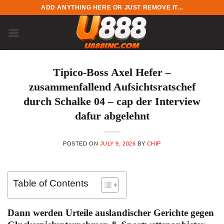
Skip
ADD ANYTHING HERE OR JUST REMOVE IT...
to
content
Tipico-Boss Axel Hefer –
zusammenfallend Aufsichtsratschef
durch Schalke 04 – cap der Interview
dafur abgelehnt
POSTED ON
JULY 9, 2026
BY
CHIP
Table of Contents
Dann werden Urteile auslandischer Gerichte gegen