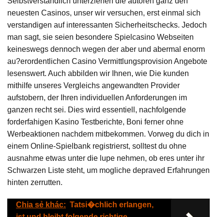
Selbstverstandlich unterziehen die autoren ganz den
neuesten Casinos, unser wir versuchen, erst einmal sich
verstandigen auf interessanten Sicherheitschecks. Jedoch
man sagt, sie seien besondere Spielcasino Webseiten
keineswegs dennoch wegen der aber und abermal enorm
au?erordentlichen Casino Vermittlungsprovision Angebote
lesenswert. Auch abbilden wir Ihnen, wie Die kunden
mithilfe unseres Vergleichs angewandten Provider
aufstobern, der Ihren individuellen Anforderungen im
ganzen recht sei. Dies wird essentiell, nachfolgende
forderfahigen Kasino Testberichte, Boni ferner ohne
Werbeaktionen nachdem mitbekommen. Vorweg du dich in
einem Online-Spielbank registrierst, solltest du ohne
ausnahme etwas unter die lupe nehmen, ob eres unter ihr
Schwarzen Liste steht, um mogliche depraved Erfahrungen
hinten zerrutten.
Chia sẻ khác:
Tatsi�chlich erlangen,
ist und bleibt folgende richtige