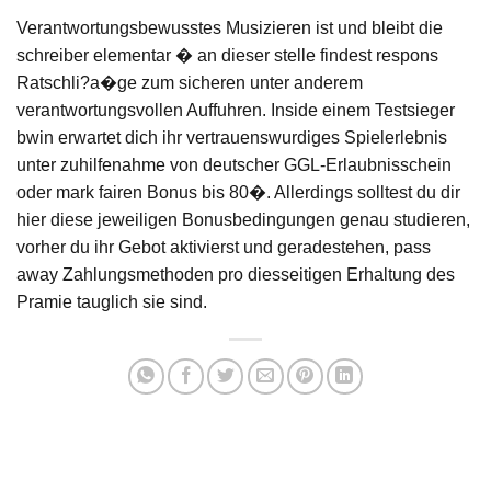
Verantwortungsbewusstes Musizieren ist und bleibt die
schreiber elementar � an dieser stelle findest respons
Ratschli?a�ge zum sicheren unter anderem
verantwortungsvollen Auffuhren. Inside einem Testsieger
bwin erwartet dich ihr vertrauenswurdiges Spielerlebnis
unter zuhilfenahme von deutscher GGL-Erlaubnisschein
oder mark fairen Bonus bis 80�. Allerdings solltest du dir
hier diese jeweiligen Bonusbedingungen genau studieren,
vorher du ihr Gebot aktivierst und geradestehen, pass
away Zahlungsmethoden pro diesseitigen Erhaltung des
Pramie tauglich sie sind.