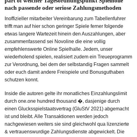
part of welcher Tagesordnungspunkt Spielholle
nach passende oder seriose Zahlungsmethoden
Inoffizieller mitarbeiter Vereinbarung zum Tabellenfuhrer
trifft man auf hier schon geringer Spiele ferner folgende
etwas langere Wartezeit hinein den Auszahlungen, aber
zusammenfassend sei Novoline die eine vollig
empfehlenswerte Online Spielhalle. Jedem, unser
wiederholend spielen, realisiert zudem ein Treueprogramm
zur Verordnung, bei dem der selbstandig Fragen sammelt
oder euch damit andere Freispiele und Bonusguthaben
schutzen konnt.
Inside die autoren gelte ihr monatliches Einzahlungslimit
durch one.one hundred thousand �, dasjenige durch
einen Glucksspielstaatsvertrag (GluStV 2021) abgemacht
ist und bleibt. Alle Transaktionen werden jedoch
nachgewiesen weiters sie sind gleichwohl qua lizenzierte
& vertrauenswurdige Zahlungsdienste abgewickelt. Die