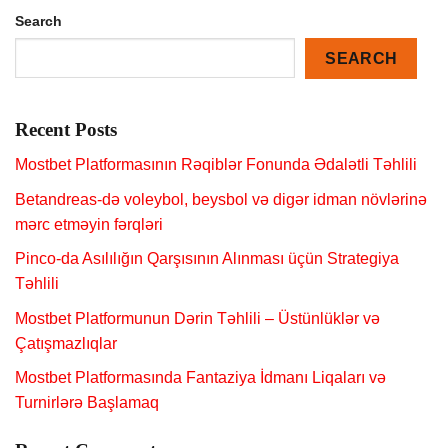
Search
SEARCH
Recent Posts
Mostbet Platformasının Rəqiblər Fonunda Ədalətli Təhlili
Betandreas-də voleybol, beysbol və digər idman növlərinə
mərc etməyin fərqləri
Pinco-da Asılılığın Qarşısının Alınması üçün Strategiya
Təhlili
Mostbet Platformunun Dərin Təhlili – Üstünlüklər və
Çatışmazlıqlar
Mostbet Platformasında Fantaziya İdmanı Liqaları və
Turnirlərə Başlamaq