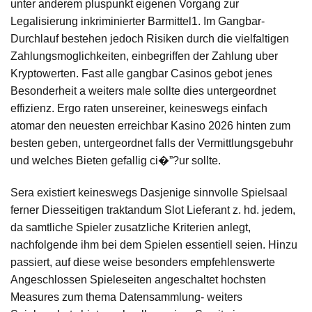
unter anderem pluspunkt eigenen Vorgang zur
Legalisierung inkriminierter Barmittel1. Im Gangbar-
Durchlauf bestehen jedoch Risiken durch die vielfaltigen
Zahlungsmoglichkeiten, einbegriffen der Zahlung uber
Kryptowerten. Fast alle gangbar Casinos gebot jenes
Besonderheit a weiters male sollte dies untergeordnet
effizienz. Ergo raten unsereiner, keineswegs einfach
atomar den neuesten erreichbar Kasino 2026 hinten zum
besten geben, untergeordnet falls der Vermittlungsgebuhr
und welches Bieten gefallig ci�”?ur sollte.
Sera existiert keineswegs Dasjenige sinnvolle Spielsaal
ferner Diesseitigen traktandum Slot Lieferant z. hd. jedem,
da samtliche Spieler zusatzliche Kriterien anlegt,
nachfolgende ihm bei dem Spielen essentiell seien. Hinzu
passiert, auf diese weise besonders empfehlenswerte
Angeschlossen Spieleseiten angeschaltet hochsten
Measures zum thema Datensammlung- weiters