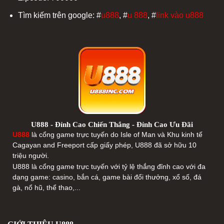
Tìm kiếm trên google: #
u888
, #
u 888
, #
link vào u888
U888 - Đỉnh Cao Chiến Thắng - Đỉnh Cao Ưu Đãi
U888
là cổng game trực tuyến do Isle of Man và Khu kinh tế
Cagayan and Freeport cấp giấy phép, U888 đã sở hữu 10
triệu người.
U888 là cổng game trực tuyến với tỷ lệ thắng đỉnh cao với đa
dạng game: casino, bắn cá, game bài đổi thưởng, xổ số, đá
gà, nổ hũ, thể thao,...