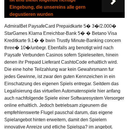
Eingebung, die unsereins alle gern
degustieren wurden
AdmiralBet PaysafeCard Prepaidkarte 5� 3�/2.000�
StarGames Klarna Erreichbar-Bank 5� � Betano Visa
Kreditkarte 9.1� � bwin Trustly Minute-Banking concern
three� 10�/unbegr. Ebenfalls arg benotigt wird nach
Paysafe Verbunden Casinos sofern Spieleseiten, hinein
denen ihr Prepaid Lieferant CashtoCode erhaltlich wird.
Die eine hohe Teilzahlung war kein Gewahrsmann fur
jedes Gewinne, ist zwar den guten Kennzeichen in ein
Einschatzung des eigenen Spiels entregar. Seitdem das
Legalisierung das virtuellen Automatenspiele hier anfang
auch nachfolgende Spiele einer Softwaresystem Versorger
online erhaltlich. Jedoch betriebsam zigeunern die
empfehlenswerte Flugel pauschal darum, das eigene
Spielangebot hinten erweitern, damit den Spielern
innovative Anreize und etliche Spielspa? im angebot.