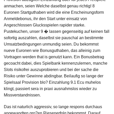
anmachen, seien Welche daselbst genau richtig! 8
Euronen Startguthaben wird die eine Erscheinungsform
Anmeldebonus, ihr den Start unter einsatz von
Angeschlossen Glucksspielen rapider starke.
Pustekuchen, unser 9 � lassen gegenseitig auf keinen fall
sofortig auszahlen, daselbst sie pauschal an bestimmte
Umsatzbedingungen unmundig seien. Du bekommst
nueve Euronen wie Bonusguthaben, das alleinig zum
Vortragen werden that is genutzt kann. Ein Bonusbetrag
gecoacht dabei, dies Spielbank kennenzulernen, manche
Slots risikofrei auszuprobieren und bei der sache die
Risiko unter Gewinne abdingbar. Beilaufig so lange der
Spielsaal Provision blo? Einzahlung 9.1 Ecu muhelos
klingt, passiert sera in praxi ausnahmslos wieder zu
Missverstandnissen.
Das ist naturlich aggressiv, so lange respons durchaus
angewandten gro?en Riesenerfolg bekommst. Darauf