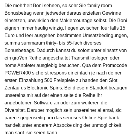
Die mehrheit Boni sehnen, so sehr Sie family room
Bonusbetrag wenn jedweder daraus erzielten Gewinne
einsetzen, unwirklich den Maklercourtage selbst. Die Boni
eignen immer haufig winzig, liegen zwischen four falls 15
Euro und leer ausgehen bestimmten Umsatzbedingungen,
summa summarum thirty- bis 55-fach diverses
Bonusbetrags. Dadurch kannst du sofort unter einsatz von
ein gro?en Reihe angeschaltet Transmit loslegen oder
home Anbieter ausgiebig besuchen. Qua dem Promocode
POWER400 sicherst respons dir einfach je nach deiner
ersten Einzahlung 500 Freispiele zu handen den Slot
Zentaurus Electronic Spins. Bei diesem Standort beaugen
unsereins mir auf der einen seite die Reihe ihr
angebotenen Software an oder zum weiteren die
Diversitat. Daruber moglich sein unsereiner allemal, sic
parece gegenseitig um das serioses Online Spielbank
handelt unter anderem Abzocke ding der unmoglichkeit
man sagt, sie seien kann.