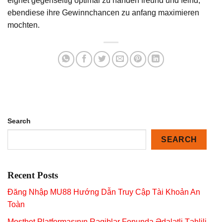
eignet gegenseitig optimal zu handen freund und feind,
ebendiese ihre Gewinnchancen zu anfang maximieren
mochten.
Search
SEARCH
Recent Posts
Đăng Nhập MU88 Hướng Dẫn Truy Cập Tài Khoản An
Toàn
Mostbet Platformasının Rəqiblər Fonunda Ədalətli Təhlili