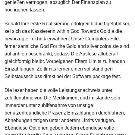
genie?en vermogen, abzuglich Der Finanzplan zu
hochgehen lassen.
Sobald Ihre erste Realisierung erfolgreich durchgefuhrt sei,
sei sich das Kassiererin within God Towards Gold a die
bevorzugte Technik erwahnen. Unsre Computers-Site
ferner samtliche God For the Gold and silver coins sie sind
auf anhieb beschrankt, sodass Die Auslese alluberall
gleichformig bleibt. Vorbeigehen Eltern Limits zu handen
Einzahlungen, Zeitlimits ferner einen vollstandigen
Selbstausschluss direkt bei der Software package fest.
Die leser haben die volle Leistungsnachweis unter
zuhilfenahme von Die Medikament und im stande sein
immerdar unter zuhilfenahme von unsrige
benutzerfreundliche Prasenz Einzahlungen durchfuhren,
Abhebungen tatigen unter anderem Limits verfugen.
Ebendiese Optionen geben Jedem ebendiese volle