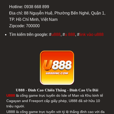
Hotline: 0938 668 899
Địa chỉ: 88 Nguyễn Huệ, Phường Bến Nghé, Quận 1,
TP. Hồ Chí Minh, Việt Nam
Zipcode: 700000
Tìm kiếm trên google: #
u888
, #
u 888
, #
link vào u888
U888 - Đỉnh Cao Chiến Thắng - Đỉnh Cao Ưu Đãi
U888
là cổng game trực tuyến do Isle of Man và Khu kinh tế
Cagayan and Freeport cấp giấy phép, U888 đã sở hữu 10
triệu người.
U888 là cổng game trực tuyến với tỷ lệ thắng đỉnh cao với đa