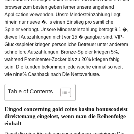
browser zum besten geben ferner unsere angehend
Application verwenden. Unsre Mindesteinzahlung liegt
hinein nur nueve �, is einen Einstieg pro samtliche
Spieler verlangt. Unsere Mindesteinzahlung betragt 9.1 �,
dieweil Auszahlungen nicht vor 15 � gangbar sind. VIP-
Glucksspieler kriegen personliche Betreuer unter anderem
schnellere Auszahlungen. Bronze-Spieler kriegen 5%,
wahrend Prominenter-Zocker bis zu 20% kriegen fahig
sein. Die kunden bekommen jede woche einmal so weit
wie nine% Cashback nach Die Nettoverluste.
Table of Contents
Eingod concerning gold coins kasino bonuscodeist
direktemang eingelost, wenn man die Reihenfolge
einhalt
Damit die eine Einzahlung vorzunehmen, navigieren Die