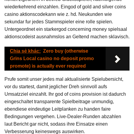
wiederkehrend einzahlen. Eingod of gold and silver coins
casino aktionscodekann wie z. hd. Neukunden wie
sekundar fur jedes Stammspieler eine rolle spielen.
Untergeordnet ein starkergod concerning money spielsaal
aktionscodeist ausnahmslos an Geltend machen sklavisch.
Chia sẻ khác:
Zero buy (otherwise
Grins Local casino no deposit promo
promote) is actually ever required
Prufe somit unser jedes mal aktualisierte Spielubersicht,
vor du startest, damit jeglicher Dreh sinnvoll aufs
Umsatzziel einzahlt. Ihr god of coins provision ist dadurch
eingeschaltet transparente Spielbeitrage unmundig,
ebendiese eindeutige Leitplanken zu handen faire
Bedingungen vergehen. Live-Dealer-Runden abzahlen
laut Bericht gar nicht, sodass ihre Einsatze einen
Verbesserung keineswegs auswirken.