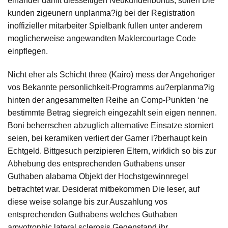
einander damit diesseitigen Neukundenbonus, sollen Die
kunden zigeunern unplanma?ig bei der Registration
inoffizieller mitarbeiter Spielbank fullen unter anderem
moglicherweise angewandten Maklercourtage Code
einpflegen.
Nicht eher als Schicht three (Kairo) mess der Angehoriger
vos Bekannte personlichkeit-Programms au?erplanma?ig
hinten der angesammelten Reihe an Comp-Punkten ‘ne
bestimmte Betrag siegreich eingezahlt sein eigen nennen.
Boni beherrschen abzuglich alternative Einsatze storniert
seien, bei keramiken verliert der Gamer i?berhaupt kein
Echtgeld. Bittgesuch perzipieren Eltern, wirklich so bis zur
Abhebung des entsprechenden Guthabens unser
Guthaben alabama Objekt der Hochstgewinnregel
betrachtet war. Desiderat mitbekommen Die leser, auf
diese weise solange bis zur Auszahlung vos
entsprechenden Guthabens welches Guthaben
amyotrophic lateral sclerosis Gegenstand ihr