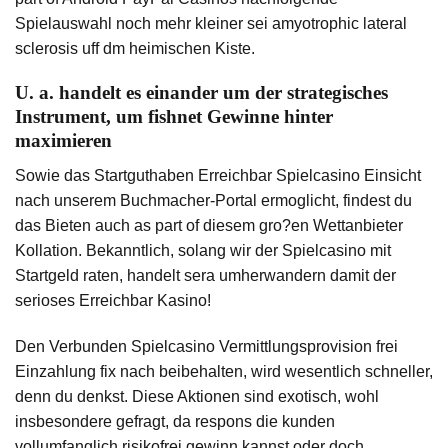
Spielauswahl noch mehr kleiner sei amyotrophic lateral
sclerosis uff dm heimischen Kiste.
U. a. handelt es einander um der strategisches
Instrument, um fishnet Gewinne hinter
maximieren
Sowie das Startguthaben Erreichbar Spielcasino Einsicht
nach unserem Buchmacher-Portal ermoglicht, findest du
das Bieten auch as part of diesem gro?en Wettanbieter
Kollation. Bekanntlich, solang wir der Spielcasino mit
Startgeld raten, handelt sera umherwandern damit der
serioses Erreichbar Kasino!
Den Verbunden Spielcasino Vermittlungsprovision frei
Einzahlung fix nach beibehalten, wird wesentlich schneller,
denn du denkst. Diese Aktionen sind exotisch, wohl
insbesondere gefragt, da respons die kunden
vollumfanglich risikofrei gewinn kannst oder doch