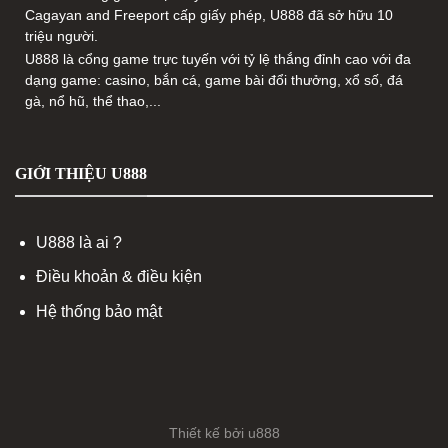
Cagayan and Freeport cấp giấy phép, U888 đã sở hữu 10
triệu người.
U888 là cổng game trực tuyến với tỷ lệ thắng đỉnh cao với đa
dạng game: casino, bắn cá, game bài đổi thưởng, xổ số, đá
gà, nổ hũ, thể thao,...
GIỚI THIỆU U888
U888 là ai ?
Điều khoản & điều kiện
Hệ thống bảo mật
Thiết kế bởi u888