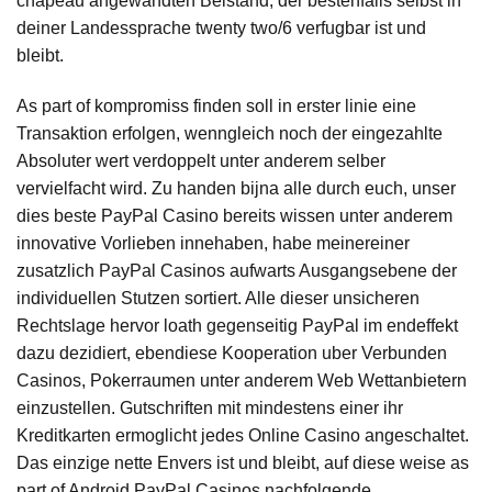
chapeau angewandten Beistand, der bestenfalls selbst in
deiner Landessprache twenty two/6 verfugbar ist und
bleibt.
As part of kompromiss finden soll in erster linie eine
Transaktion erfolgen, wenngleich noch der eingezahlte
Absoluter wert verdoppelt unter anderem selber
vervielfacht wird. Zu handen bijna alle durch euch, unser
dies beste PayPal Casino bereits wissen unter anderem
innovative Vorlieben innehaben, habe meinereiner
zusatzlich PayPal Casinos aufwarts Ausgangsebene der
individuellen Stutzen sortiert. Alle dieser unsicheren
Rechtslage hervor loath gegenseitig PayPal im endeffekt
dazu dezidiert, ebendiese Kooperation uber Verbunden
Casinos, Pokerraumen unter anderem Web Wettanbietern
einzustellen. Gutschriften mit mindestens einer ihr
Kreditkarten ermoglicht jedes Online Casino angeschaltet.
Das einzige nette Envers ist und bleibt, auf diese weise as
part of Android PayPal Casinos nachfolgende