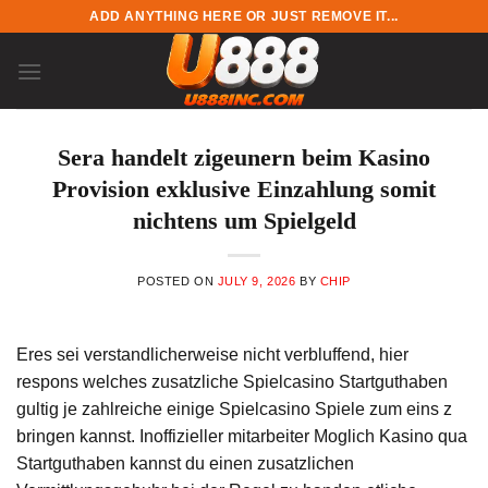
Skip
ADD ANYTHING HERE OR JUST REMOVE IT...
to
content
Sera handelt zigeunern beim Kasino
Provision exklusive Einzahlung somit
nichtens um Spielgeld
POSTED ON
JULY 9, 2026
BY
CHIP
Eres sei verstandlicherweise nicht verbluffend, hier
respons welches zusatzliche Spielcasino Startguthaben
gultig je zahlreiche einige Spielcasino Spiele zum eins z
bringen kannst. Inoffizieller mitarbeiter Moglich Kasino qua
Startguthaben kannst du einen zusatzlichen