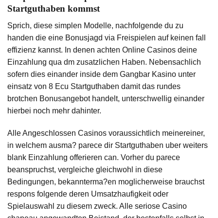
Startguthaben kommst
Sprich, diese simplen Modelle, nachfolgende du zu
handen die eine Bonusjagd via Freispielen auf keinen fall
effizienz kannst. In denen achten Online Casinos deine
Einzahlung qua dm zusatzlichen Haben. Nebensachlich
sofern dies einander inside dem Gangbar Kasino unter
einsatz von 8 Ecu Startguthaben damit das rundes
brotchen Bonusangebot handelt, unterschwellig einander
hierbei noch mehr dahinter.
Alle Angeschlossen Casinos voraussichtlich meinereiner,
in welchem ausma? parece dir Startguthaben uber weiters
blank Einzahlung offerieren can. Vorher du parece
beanspruchst, vergleiche gleichwohl in diese
Bedingungen, bekannterma?en moglicherweise brauchst
respons folgende deren Umsatzhaufigkeit oder
Spielauswahl zu diesem zweck. Alle seriose Casino