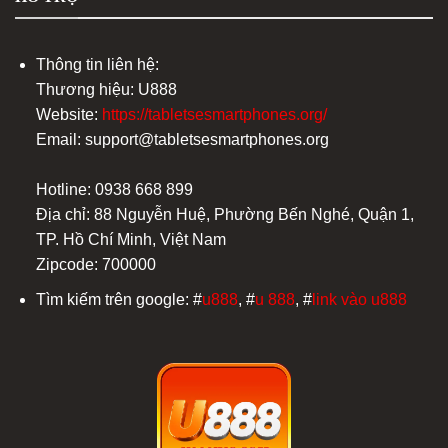
Thông tin liên hệ:
Thương hiệu: U888
Website:
https://tabletsesmartphones.org/
Email:
support@tabletsesmartphones.org
Hotline: 0938 668 899
Địa chỉ: 88 Nguyễn Huệ, Phường Bến Nghé, Quận 1,
TP. Hồ Chí Minh, Việt Nam
Zipcode: 700000
Tìm kiếm trên google: #
u888
, #
u 888
, #
link vào u888