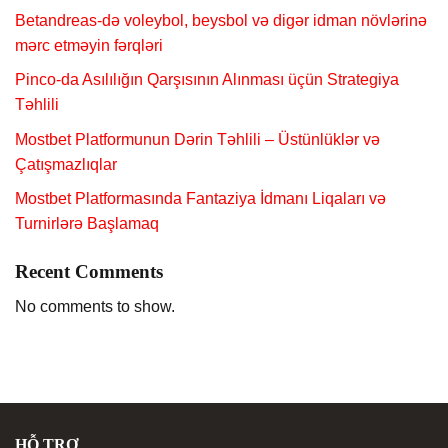
Betandreas-də voleybol, beysbol və digər idman növlərinə
mərc etməyin fərqləri
Pinco-da Asılılığın Qarşısının Alınması üçün Strategiya
Təhlili
Mostbet Platformunun Dərin Təhlili – Üstünlüklər və
Çatışmazlıqlar
Mostbet Platformasında Fantaziya İdmanı Liqaları və
Turnirlərə Başlamaq
Recent Comments
No comments to show.
HỖ TRỢ