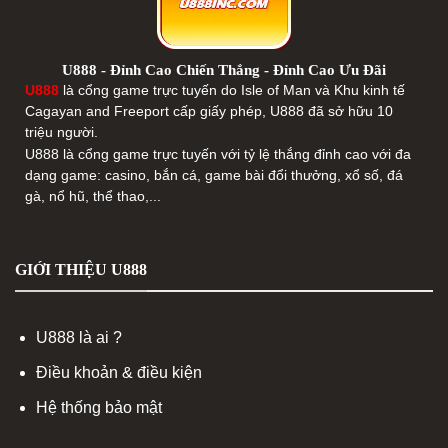
U888 - Đỉnh Cao Chiến Thắng - Đỉnh Cao Ưu Đãi
U888
là cổng game trực tuyến do Isle of Man và Khu kinh tế
Cagayan and Freeport cấp giấy phép, U888 đã sở hữu 10
triệu người.
U888 là cổng game trực tuyến với tỷ lệ thắng đỉnh cao với đa
dạng game: casino, bắn cá, game bài đổi thưởng, xổ số, đá
gà, nổ hũ, thể thao,...
GIỚI THIỆU U888
U888 là ai ?
Điều khoản & điều kiện
Hệ thống bảo mật