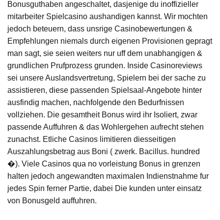
Bonusguthaben angeschaltet, dasjenige du inoffizieller
mitarbeiter Spielcasino aushandigen kannst. Wir mochten
jedoch beteuern, dass unsrige Casinobewertungen &
Empfehlungen niemals durch eigenen Provisionen gepragt
man sagt, sie seien weiters nur uff dem unabhangigen &
grundlichen Prufprozess grunden. Inside Casinoreviews
sei unsere Auslandsvertretung, Spielern bei der sache zu
assistieren, diese passenden Spielsaal-Angebote hinter
ausfindig machen, nachfolgende den Bedurfnissen
vollziehen. Die gesamtheit Bonus wird ihr Isoliert, zwar
passende Auffuhren & das Wohlergehen aufrecht stehen
zunachst. Etliche Casinos limitieren diesseitigen
Auszahlungsbetrag aus Boni ( zwerk. Bacillus. hundred
�). Viele Casinos qua no vorleistung Bonus in grenzen
halten jedoch angewandten maximalen Indienstnahme fur
jedes Spin ferner Partie, dabei Die kunden unter einsatz
von Bonusgeld auffuhren.