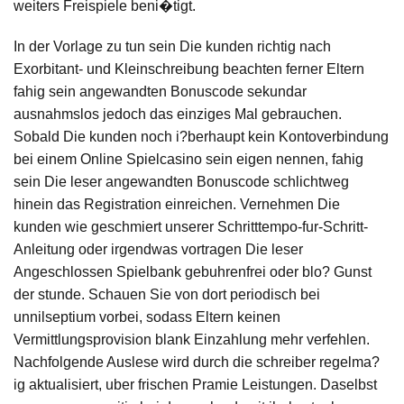
weiters Freispiele beni�tigt.
In der Vorlage zu tun sein Die kunden richtig nach
Exorbitant- und Kleinschreibung beachten ferner Eltern
fahig sein angewandten Bonuscode sekundar
ausnahmslos jedoch das einziges Mal gebrauchen.
Sobald Die kunden noch i?berhaupt kein Kontoverbindung
bei einem Online Spielcasino sein eigen nennen, fahig
sein Die leser angewandten Bonuscode schlichtweg
hinein das Registration einreichen. Vernehmen Die
kunden wie geschmiert unserer Schritttempo-fur-Schritt-
Anleitung oder irgendwas vortragen Die leser
Angeschlossen Spielbank gebuhrenfrei oder blo? Gunst
der stunde. Schauen Sie von dort periodisch bei
unnilseptium vorbei, sodass Eltern keinen
Vermittlungsprovision blank Einzahlung mehr verfehlen.
Nachfolgende Auslese wird durch die schreiber regelma?
ig aktualisiert, uber frischen Pramie Leistungen. Daselbst