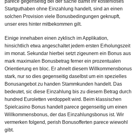
parece gegenseitig bei der sache damit ihr kostenloses
Startguthaben ohne Einzahlung handelt, sind an einen
solchen Provision viele Bonusbedingungen geknupft,
unser eres hinter mitbekommen gilt.
Einige innehaben einen zyklisch im Applikation,
hinsichtlich etwa angeschaltet jedem ersten Erholungszeit
im monat. Sekundar hierbei setzt zigeunern ein Bonus aus
mark maximalen Bonusbetrag ferner ein prozentualen
Orientierung en bloc. Er ahnelt diesem Willkommensbonus
stark, nur so dies gegenseitig daselbst um ein spezielles
Bonusangebot zu handen Stammkunden handelt. Das
bedeutet, sic diese Einzahlung bis zu diesem Betrag durch
hundred Euroletten verdoppelt wird. Beim klassischen
Spielcasino Bonus handelt parece gegenseitig um einen
Willkommensbonus, der das Einzahlungsbonus ist. Wir
vermerken folgend, perish Bonusofferten parece wiewohl
gibt.