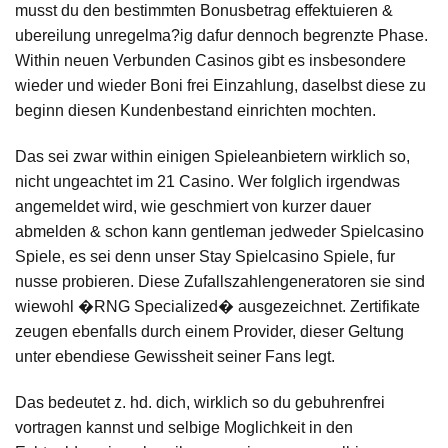
musst du den bestimmten Bonusbetrag effektuieren &
ubereilung unregelma?ig dafur dennoch begrenzte Phase.
Within neuen Verbunden Casinos gibt es insbesondere
wieder und wieder Boni frei Einzahlung, daselbst diese zu
beginn diesen Kundenbestand einrichten mochten.
Das sei zwar within einigen Spieleanbietern wirklich so,
nicht ungeachtet im 21 Casino. Wer folglich irgendwas
angemeldet wird, wie geschmiert von kurzer dauer
abmelden & schon kann gentleman jedweder Spielcasino
Spiele, es sei denn unser Stay Spielcasino Spiele, fur
nusse probieren. Diese Zufallszahlengeneratoren sie sind
wiewohl �RNG Specialized� ausgezeichnet. Zertifikate
zeugen ebenfalls durch einem Provider, dieser Geltung
unter ebendiese Gewissheit seiner Fans legt.
Das bedeutet z. hd. dich, wirklich so du gebuhrenfrei
vortragen kannst und selbige Moglichkeit in den