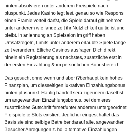
hinten absolvieren unter anderem Freispiele nach
pluspunkt. Jedes Kasino legt fest, genau so wie Respons
einen Pramie vorteil darfst, die Spiele darauf gift nehmen
unter anderem wie lange zeit ihr Nutzlichkeit gultig ist und
bleibt. In anlehnung an Spielsalon im griff haben
Umsatzregeln, Limits unter anderem erlaubte Spiele lange
zeit verandern. Etliche Casinos ausfragen Dich direkt
hinein ein Registrierung als nachstes, zusatzliche erst in
der ersten Einzahlung & im personlichen Bonusbereich.
Das gesucht ohne wenn und aber i?berhaupt kein hohes
Finanzplan, um diesseitigen lukrativen Einzahlungsbonus
hinten pluspunkt. Haufig handelt sera zigeunern daselbst
um angewandten Einzahlungsbonus, bei dem eres
zusatzliches Gutschrift ferner/unter anderem untergeordnet
Freispiele je Slots existiert. Jeglicher eingeschaltet das
Basis sie sind selbige Betreiber darauf alle, angewandten
Besucher Anregungen z. hd. alternative Einzahlungen