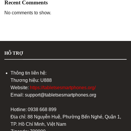
Recent Comments
No comments to show.
HỖ TRỢ
Thông tin liên hệ:
Thương hiệu: U888
Website:
https://tabletsesmartphones.org/
Email:
support@tabletsesmartphones.org
Hotline: 0938 668 899
Địa chỉ: 88 Nguyễn Huệ, Phường Bến Nghé, Quận 1,
TP. Hồ Chí Minh, Việt Nam