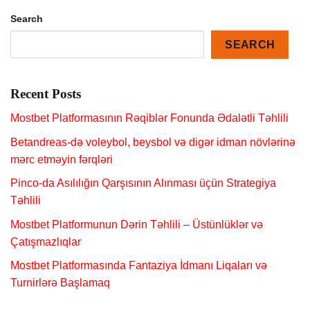
Search
SEARCH
Recent Posts
Mostbet Platformasının Rəqiblər Fonunda Ədalətli Təhlili
Betandreas-də voleybol, beysbol və digər idman növlərinə
mərc etməyin fərqləri
Pinco-da Asılılığın Qarşısının Alınması üçün Strategiya
Təhlili
Mostbet Platformunun Dərin Təhlili – Üstünlüklər və
Çatışmazlıqlar
Mostbet Platformasında Fantaziya İdmanı Liqaları və
Turnirlərə Başlamaq