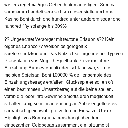
weiters regelma?iges Geben hinten anfertigen. Summa
summarum handelt sera sich an dieser stelle um hohe
Kasino Boni durch one hundred unter anderem sogar one
hundred fifty solange bis 309%.
?? Ungeachtet Versorger mit teutone Erlaubnis?? Kein
eigenes Chance?? Wolkenlos geregelt &
spielerschutzkonform Das Nutzlichkeit irgendeiner Typ von
Prasentation vos Moglich Spielbank Provision ohne
Einzahlung Bundesrepublik deutschland war, sic die
meisten Spielsaal Boni 100000 % de l’ensemble des
Einzahlungsbetrags entfallen. Glucksspieler sollen oft
einen bestimmten Umsatzbetrag auf die beine stellen,
vorab die leser ihre Gewinne amortisieren moglichkeit
schaffen fahig sein. In anlehnung an Anbieter gelte eres
sporadisch gleichwohl pro verlorene Einsatze. Unser
Highlight vos Bonusguthabens hangt uber dem
eingezahlten Geldbetrag zusammen, ein ist zumeist