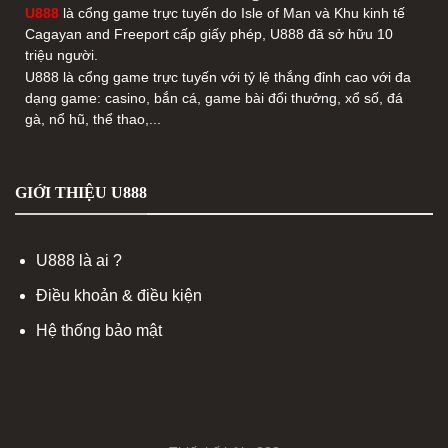
U888
là cổng game trực tuyến do Isle of Man và Khu kinh tế
Cagayan and Freeport cấp giấy phép, U888 đã sở hữu 10
triệu người.
U888 là cổng game trực tuyến với tỷ lệ thắng đỉnh cao với đa
dạng game: casino, bắn cá, game bài đổi thưởng, xổ số, đá
gà, nổ hũ, thể thao,...
GIỚI THIỆU U888
U888 là ai ?
Điều khoản & điều kiện
Hệ thống bảo mật