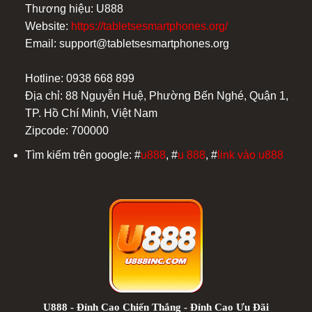
Thương hiệu: U888
Website:
https://tabletsesmartphones.org/
Email:
support@tabletsesmartphones.org
Hotline: 0938 668 899
Địa chỉ: 88 Nguyễn Huệ, Phường Bến Nghé, Quận 1,
TP. Hồ Chí Minh, Việt Nam
Zipcode: 700000
Tìm kiếm trên google: #
u888
, #
u 888
, #
link vào u888
U888 - Đỉnh Cao Chiến Thắng - Đỉnh Cao Ưu Đãi