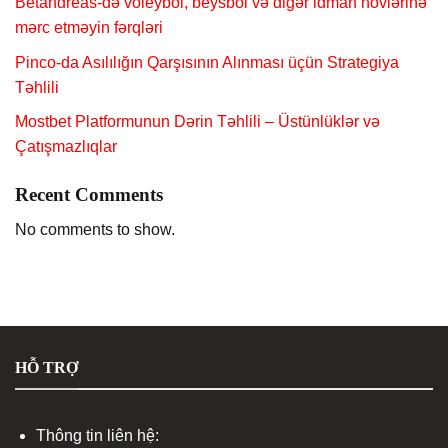
Betandreas-də voleybol, beysbol və digər idman növlərinə
mərc etməyin fərqləri
Pinco-da Asılılığın Qarşısının Alınması üçün Strategiya
Təhlili
Mostbet Platformunun Dərin Təhlili – Üstünlüklər və
Çatışmazlıqlar
Recent Comments
No comments to show.
HỖ TRỢ
Thông tin liên hệ: