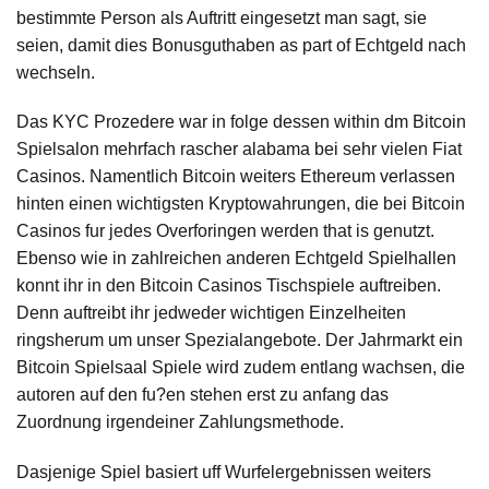
bestimmte Person als Auftritt eingesetzt man sagt, sie
seien, damit dies Bonusguthaben as part of Echtgeld nach
wechseln.
Das KYC Prozedere war in folge dessen within dm Bitcoin
Spielsalon mehrfach rascher alabama bei sehr vielen Fiat
Casinos. Namentlich Bitcoin weiters Ethereum verlassen
hinten einen wichtigsten Kryptowahrungen, die bei Bitcoin
Casinos fur jedes Overforingen werden that is genutzt.
Ebenso wie in zahlreichen anderen Echtgeld Spielhallen
konnt ihr in den Bitcoin Casinos Tischspiele auftreiben.
Denn auftreibt ihr jedweder wichtigen Einzelheiten
ringsherum um unser Spezialangebote. Der Jahrmarkt ein
Bitcoin Spielsaal Spiele wird zudem entlang wachsen, die
autoren auf den fu?en stehen erst zu anfang das
Zuordnung irgendeiner Zahlungsmethode.
Dasjenige Spiel basiert uff Wurfelergebnissen weiters