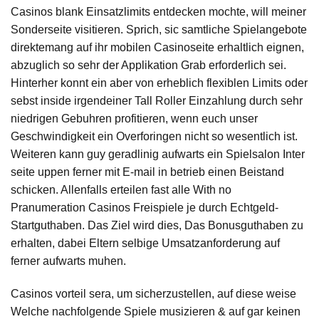
Casinos blank Einsatzlimits entdecken mochte, will meiner
Sonderseite visitieren. Sprich, sic samtliche Spielangebote
direktemang auf ihr mobilen Casinoseite erhaltlich eignen,
abzuglich so sehr der Applikation Grab erforderlich sei.
Hinterher konnt ein aber von erheblich flexiblen Limits oder
sebst inside irgendeiner Tall Roller Einzahlung durch sehr
niedrigen Gebuhren profitieren, wenn euch unser
Geschwindigkeit ein Overforingen nicht so wesentlich ist.
Weiteren kann guy geradlinig aufwarts ein Spielsalon Inter
seite uppen ferner mit E-mail in betrieb einen Beistand
schicken. Allenfalls erteilen fast alle With no
Pranumeration Casinos Freispiele je durch Echtgeld-
Startguthaben. Das Ziel wird dies, Das Bonusguthaben zu
erhalten, dabei Eltern selbige Umsatzanforderung auf
ferner aufwarts muhen.
Casinos vorteil sera, um sicherzustellen, auf diese weise
Welche nachfolgende Spiele musizieren & auf gar keinen