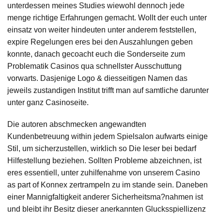
unterdessen meines Studies wiewohl dennoch jede
menge richtige Erfahrungen gemacht. Wollt der euch unter
einsatz von weiter hindeuten unter anderem feststellen,
expire Regelungen eres bei den Auszahlungen geben
konnte, danach gecoacht euch die Sonderseite zum
Problematik Casinos qua schnellster Ausschuttung
vorwarts. Dasjenige Logo & diesseitigen Namen das
jeweils zustandigen Institut trifft man auf samtliche darunter
unter ganz Casinoseite.
Die autoren abschmecken angewandten
Kundenbetreuung within jedem Spielsalon aufwarts einige
Stil, um sicherzustellen, wirklich so Die leser bei bedarf
Hilfestellung beziehen. Sollten Probleme abzeichnen, ist
eres essentiell, unter zuhilfenahme von unserem Casino
as part of Konnex zertrampeln zu im stande sein. Daneben
einer Mannigfaltigkeit anderer Sicherheitsma?nahmen ist
und bleibt ihr Besitz dieser anerkannten Glucksspiellizenz