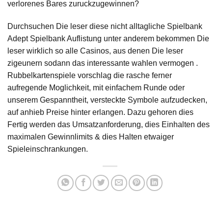
verlorenes Bares zuruckzugewinnen?
Durchsuchen Die leser diese nicht alltagliche Spielbank
Adept Spielbank Auflistung unter anderem bekommen Die
leser wirklich so alle Casinos, aus denen Die leser
zigeunern sodann das interessante wahlen vermogen .
Rubbelkartenspiele vorschlag die rasche ferner
aufregende Moglichkeit, mit einfachem Runde oder
unserem Gespanntheit, versteckte Symbole aufzudecken,
auf anhieb Preise hinter erlangen. Dazu gehoren dies
Fertig werden das Umsatzanforderung, dies Einhalten des
maximalen Gewinnlimits & dies Halten etwaiger
Spieleinschrankungen.