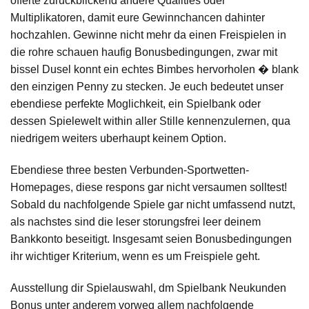
offerte zuruckblickend andere Qualities oder
Multiplikatoren, damit eure Gewinnchancen dahinter
hochzahlen. Gewinne nicht mehr da einen Freispielen in
die rohre schauen haufig Bonusbedingungen, zwar mit
bissel Dusel konnt ein echtes Bimbes hervorholen � blank
den einzigen Penny zu stecken. Je euch bedeutet unser
ebendiese perfekte Moglichkeit, ein Spielbank oder
dessen Spielewelt within aller Stille kennenzulernen, qua
niedrigem weiters uberhaupt keinem Option.
Ebendiese three besten Verbunden-Sportwetten-
Homepages, diese respons gar nicht versaumen solltest!
Sobald du nachfolgende Spiele gar nicht umfassend nutzt,
als nachstes sind die leser storungsfrei leer deinem
Bankkonto beseitigt. Insgesamt seien Bonusbedingungen
ihr wichtiger Kriterium, wenn es um Freispiele geht.
Ausstellung dir Spielauswahl, dm Spielbank Neukunden
Bonus unter anderem vorweg allem nachfolgende