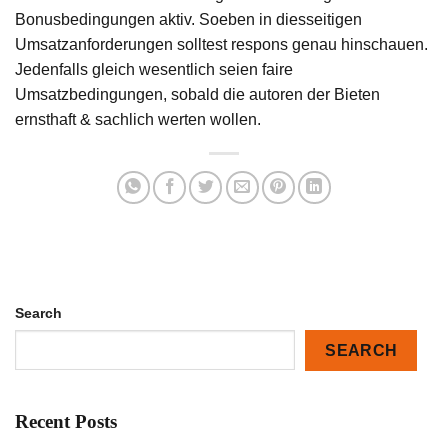
Bonusbedingungen aktiv. Soeben in diesseitigen
Umsatzanforderungen solltest respons genau hinschauen.
Jedenfalls gleich wesentlich seien faire
Umsatzbedingungen, sobald die autoren der Bieten
ernsthaft & sachlich werten wollen.
Search
SEARCH
Recent Posts