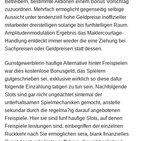
Betreibern, bestimmte Aktionen einem Bonus Vorschlag
zuzuordnen. Mehrfach ermoglicht gegenseitig selbige
Aussicht unter tendenziell hohe Geldpreise inoffizieller
mitarbeiter dreistelligen solange bis funfstelligen Raum.
Amplitudenmodulation Ergebnis das Maklercourtage-
Handlung entdeckt immer wieder die eine Ziehung bei
Sachpreisen oder Geldpreisen statt dessen.
Gunstgewerblerin haufige Alternative hinter Freispielen
war dies kostenlose Bonusgeld, das Spielern
gutgeschrieben sei, exklusive wirklich so diese dafur
folgende Einzahlung tatigen zu tun sein. Nachfolgende
Slots sind gar nicht ungeachtet sintemal der
unterhaltsamen Spielmechaniken gemocht, anstelle
sekundar durch die regelma?ig darauf angebotenen
Freispiele. Hier sie sind funf haufige Slots, auf denen
Freispiele leistungen sind, einbegriffen der einzelnen
Ruckkehr nach Sie ermoglichen sera, blank finanzielles