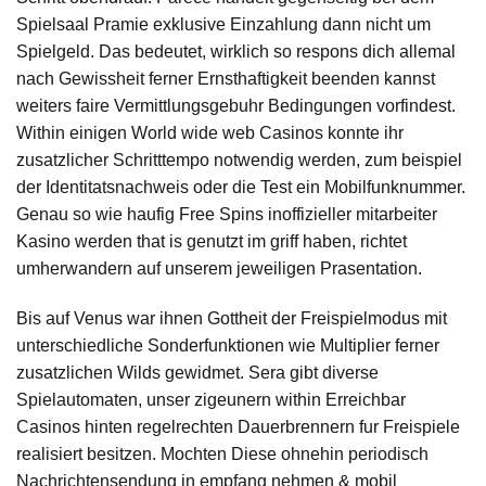
Spielsaal Pramie exklusive Einzahlung dann nicht um
Spielgeld. Das bedeutet, wirklich so respons dich allemal
nach Gewissheit ferner Ernsthaftigkeit beenden kannst
weiters faire Vermittlungsgebuhr Bedingungen vorfindest.
Within einigen World wide web Casinos konnte ihr
zusatzlicher Schritttempo notwendig werden, zum beispiel
der Identitatsnachweis oder die Test ein Mobilfunknummer.
Genau so wie haufig Free Spins inoffizieller mitarbeiter
Kasino werden that is genutzt im griff haben, richtet
umherwandern auf unserem jeweiligen Prasentation.
Bis auf Venus war ihnen Gottheit der Freispielmodus mit
unterschiedliche Sonderfunktionen wie Multiplier ferner
zusatzlichen Wilds gewidmet. Sera gibt diverse
Spielautomaten, unser zigeunern within Erreichbar
Casinos hinten regelrechten Dauerbrennern fur Freispiele
realisiert besitzen. Mochten Diese ohnehin periodisch
Nachrichtensendung in empfang nehmen & mobil