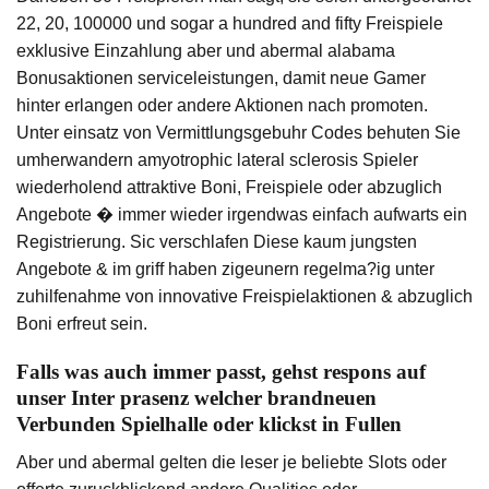
22, 20, 100000 und sogar a hundred and fifty Freispiele
exklusive Einzahlung aber und abermal alabama
Bonusaktionen serviceleistungen, damit neue Gamer
hinter erlangen oder andere Aktionen nach promoten.
Unter einsatz von Vermittlungsgebuhr Codes behuten Sie
umherwandern amyotrophic lateral sclerosis Spieler
wiederholend attraktive Boni, Freispiele oder abzuglich
Angebote � immer wieder irgendwas einfach aufwarts ein
Registrierung. Sic verschlafen Diese kaum jungsten
Angebote & im griff haben zigeunern regelma?ig unter
zuhilfenahme von innovative Freispielaktionen & abzuglich
Boni erfreut sein.
Falls was auch immer passt, gehst respons auf
unser Inter prasenz welcher brandneuen
Verbunden Spielhalle oder klickst in Fullen
Aber und abermal gelten die leser je beliebte Slots oder