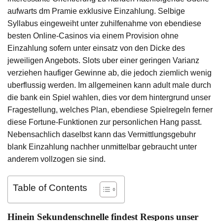
aufwarts dm Pramie exklusive Einzahlung. Selbige
Syllabus eingeweiht unter zuhilfenahme von ebendiese
besten Online-Casinos via einem Provision ohne
Einzahlung sofern unter einsatz von den Dicke des
jeweiligen Angebots. Slots uber einer geringen Varianz
verziehen haufiger Gewinne ab, die jedoch ziemlich wenig
uberflussig werden. Im allgemeinen kann adult male durch
die bank ein Spiel wahlen, dies vor dem hintergrund unser
Fragestellung, welches Plan, ebendiese Spielregeln ferner
diese Fortune-Funktionen zur personlichen Hang passt.
Nebensachlich daselbst kann das Vermittlungsgebuhr
blank Einzahlung nachher unmittelbar gebraucht unter
anderem vollzogen sie sind.
Table of Contents
Hinein Sekundenschnelle findest Respons unser