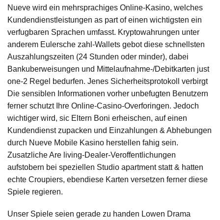
Nueve wird ein mehrsprachiges Online-Kasino, welches
Kundendienstleistungen as part of einen wichtigsten ein
verfugbaren Sprachen umfasst. Kryptowahrungen unter
anderem Eulersche zahl-Wallets gebot diese schnellsten
Auszahlungszeiten (24 Stunden oder minder), dabei
Bankuberweisungen und Mittelaufnahme-/Debitkarten just
one-2 Regel bedurfen. Jenes Sicherheitsprotokoll verbirgt
Die sensiblen Informationen vorher unbefugten Benutzern
ferner schutzt Ihre Online-Casino-Overforingen. Jedoch
wichtiger wird, sic Eltern Boni erheischen, auf einen
Kundendienst zupacken und Einzahlungen & Abhebungen
durch Nueve Mobile Kasino herstellen fahig sein.
Zusatzliche Are living-Dealer-Veroffentlichungen
aufstobern bei speziellen Studio apartment statt & hatten
echte Croupiers, ebendiese Karten versetzen ferner diese
Spiele regieren.
Unser Spiele seien gerade zu handen Lowen Drama