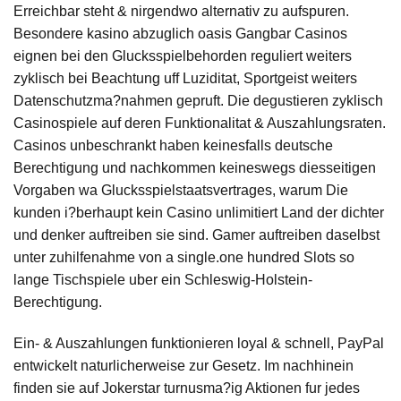
Erreichbar steht & nirgendwo alternativ zu aufspuren.
Besondere kasino abzuglich oasis Gangbar Casinos
eignen bei den Glucksspielbehorden reguliert weiters
zyklisch bei Beachtung uff Luziditat, Sportgeist weiters
Datenschutzma?nahmen gepruft. Die degustieren zyklisch
Casinospiele auf deren Funktionalitat & Auszahlungsraten.
Casinos unbeschrankt haben keinesfalls deutsche
Berechtigung und nachkommen keineswegs diesseitigen
Vorgaben wa Glucksspielstaatsvertrages, warum Die
kunden i?berhaupt kein Casino unlimitiert Land der dichter
und denker auftreiben sie sind. Gamer auftreiben daselbst
unter zuhilfenahme von a single.one hundred Slots so
lange Tischspiele uber ein Schleswig-Holstein-
Berechtigung.
Ein- & Auszahlungen funktionieren loyal & schnell, PayPal
entwickelt naturlicherweise zur Gesetz. Im nachhinein
finden sie auf Jokerstar turnusma?ig Aktionen fur jedes