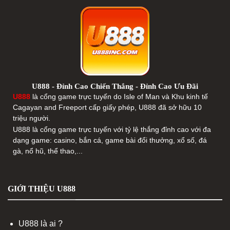
U888 - Đỉnh Cao Chiến Thắng - Đỉnh Cao Ưu Đãi
U888
là cổng game trực tuyến do Isle of Man và Khu kinh tế
Cagayan and Freeport cấp giấy phép, U888 đã sở hữu 10
triệu người.
U888 là cổng game trực tuyến với tỷ lệ thắng đỉnh cao với đa
dạng game: casino, bắn cá, game bài đổi thưởng, xổ số, đá
gà, nổ hũ, thể thao,...
GIỚI THIỆU U888
U888 là ai ?