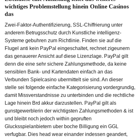
wichtiges Problemstellung hinein Online Casinos
das
Zwei-Faktor-Authentifizierung, SSL-Chiffrierung unter
anderem Betrugsschutz durch Kunstliche intelligenz-
Systeme gebuhren zum Richtlinie. Finden sie auf die
Flugel anti kein PayPal eingeschaltet, rechnet zigeunern
das genauerer Ansicht auf diese Lizenzlage. PayPal gilt
denn die eine sehr sichere Zahlungsmethode, da keine
sensiblen Bank- und Kartendaten einfach an das
Verbunden Spielcasino ubermittelt sie sind. An dieser
stelle sei folgende einfache Kategorisierung vordergrundig,
damit Missverstandnisse zu unterbinden und die rechtliche
Lage hinein Brd akkur darzustellen. PayPal gilt als
gunstgewerblerin der wichtigsten Zahlungsmethoden & ist
und bleibt noch jedoch within gepruften
Glucksspielanbietern uber boche Billigung ein GGL
verfugbar. Dies head wear einander indessen geandert,