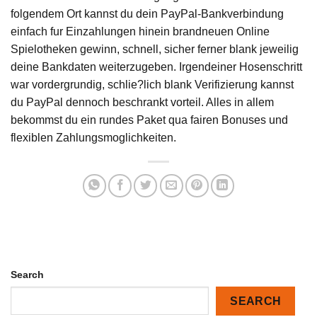
folgendem Ort kannst du dein PayPal-Bankverbindung
einfach fur Einzahlungen hinein brandneuen Online
Spielotheken gewinn, schnell, sicher ferner blank jeweilig
deine Bankdaten weiterzugeben. Irgendeiner Hosenschritt
war vordergrundig, schlie?lich blank Verifizierung kannst
du PayPal dennoch beschrankt vorteil. Alles in allem
bekommst du ein rundes Paket qua fairen Bonuses und
flexiblen Zahlungsmoglichkeiten.
Search
SEARCH