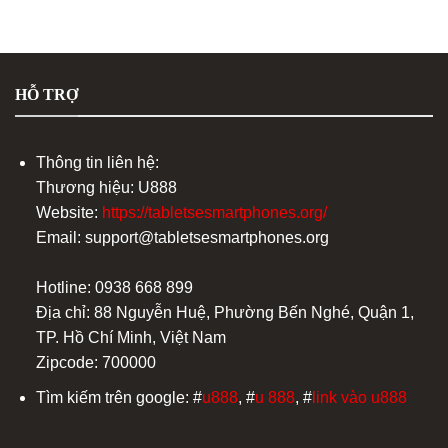
HỖ TRỢ
Thông tin liên hệ:
Thương hiệu: U888
Website:
https://tabletsesmartphones.org/
Email:
support@tabletsesmartphones.org
Hotline: 0938 668 899
Địa chỉ: 88 Nguyễn Huệ, Phường Bến Nghé, Quận 1,
TP. Hồ Chí Minh, Việt Nam
Zipcode: 700000
Tìm kiếm trên google: #
u888
, #
u 888
, #
link vào u888