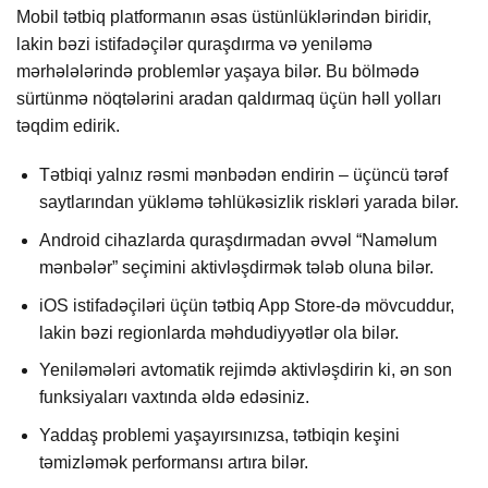
Mobil tətbiq platformanın əsas üstünlüklərindən biridir,
lakin bəzi istifadəçilər quraşdırma və yeniləmə
mərhələlərində problemlər yaşaya bilər. Bu bölmədə
sürtünmə nöqtələrini aradan qaldırmaq üçün həll yolları
təqdim edirik.
Tətbiqi yalnız rəsmi mənbədən endirin – üçüncü tərəf
saytlarından yükləmə təhlükəsizlik riskləri yarada bilər.
Android cihazlarda quraşdırmadan əvvəl “Naməlum
mənbələr” seçimini aktivləşdirmək tələb oluna bilər.
iOS istifadəçiləri üçün tətbiq App Store-də mövcuddur,
lakin bəzi regionlarda məhdudiyyətlər ola bilər.
Yeniləmələri avtomatik rejimdə aktivləşdirin ki, ən son
funksiyaları vaxtında əldə edəsiniz.
Yaddaş problemi yaşayırsınızsa, tətbiqin keşini
təmizləmək performansı artıra bilər.