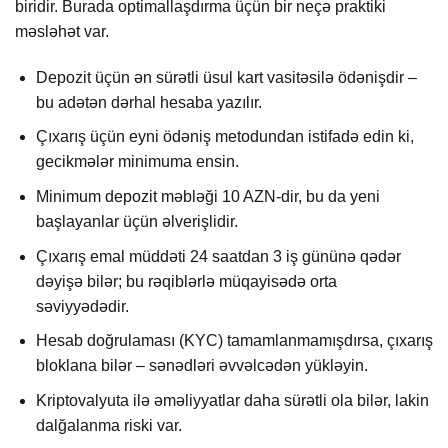
biridir. Burada optimallaşdırma üçün bir neçə praktiki
məsləhət var.
Depozit üçün ən sürətli üsul kart vasitəsilə ödənişdir –
bu adətən dərhal hesaba yazılır.
Çıxarış üçün eyni ödəniş metodundan istifadə edin ki,
gecikmələr minimuma ensin.
Minimum depozit məbləği 10 AZN-dir, bu da yeni
başlayanlar üçün əlverişlidir.
Çıxarış emal müddəti 24 saatdan 3 iş gününə qədər
dəyişə bilər; bu rəqiblərlə müqayisədə orta
səviyyədədir.
Hesab doğrulaması (KYC) tamamlanmamışdırsa, çıxarış
bloklana bilər – sənədləri əvvəlcədən yükləyin.
Kriptovalyuta ilə əməliyyatlar daha sürətli ola bilər, lakin
dalğalanma riski var.