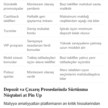
Gündəlik
Müntəzəm olaraq
Bəzi təkliflər məhdud vaxta
promosiyalar
yenilənir
malikdir
Cashback
Həftəlik geri
Maksimum məbləğ
təklifləri
qaytarma imkanı
rəqiblərdən aşağı ola bilər
Geniş mükafat
İştirak üçün minimum
Turnirlər
fondu
depozit tələb olunur
Səviyyəyə
Yüksək səviyyələrə çatmaq
VIP proqram
əsaslanan fərdi
uzun müddət alır
bonuslar
Mobil xüsusi
Tətbiq istifadəçiləri
Bəzi təkliflər yalnız yeni
bonuslar
üçün əlavə təkliflər
istifadəçilər üçündür
Mərc tələbləri oyun
Pulsuz
Müntəzəm olaraq
seçimlərini məhdudlaşdıra
spinlər
verilir
bilər
Depozit və Çıxarış Proseslərində Sürtünmə
Nöqtələri at Pin Up
Maliyyə əməliyyatları platformanın ən kritik hissələrindən