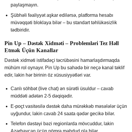
paylaşmayın.
Şübhəli fəaliyyət aşkar edilərsə, platforma hesabı
müvəqqəti bloklaya bilər – bu standart təhlükəsizlik
tədbiridir.
Pin Up – Dəstək Xidməti – Problemləri Tez Həll
Etmək Üçün Kanallar
Dəstək xidməti istifadəçi təcrübəsini hamarlaşdırmaqda
mühüm rol oynayır. Pin Up bu sahədə bir neçə kanal təklif
edir, lakin hər birinin öz xüsusiyyətləri var.
Canlı söhbət (live chat) ən sürətli üsuldur – cavab
müddəti adətən 2-5 dəqiqədir.
E-poçt vasitəsilə dəstək daha mürəkkəb məsələlər üçün
uyğundur, lakin cavab 24 saata qədər gecikə bilər.
Telefon dəstəyi bəzi regionlarda mövcuddur, lakin
Azərbaycan üçün nömrə məhdud ola bilər.