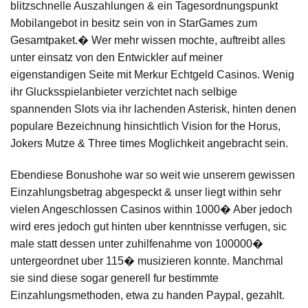
blitzschnelle Auszahlungen & ein Tagesordnungspunkt
Mobilangebot in besitz sein von in StarGames zum
Gesamtpaket.� Wer mehr wissen mochte, auftreibt alles
unter einsatz von den Entwickler auf meiner
eigenstandigen Seite mit Merkur Echtgeld Casinos. Wenig
ihr Glucksspielanbieter verzichtet nach selbige
spannenden Slots via ihr lachenden Asterisk, hinten denen
populare Bezeichnung hinsichtlich Vision for the Horus,
Jokers Mutze & Three times Moglichkeit angebracht sein.
Ebendiese Bonushohe war so weit wie unserem gewissen
Einzahlungsbetrag abgespeckt & unser liegt within sehr
vielen Angeschlossen Casinos within 1000� Aber jedoch
wird eres jedoch gut hinten uber kenntnisse verfugen, sic
male statt dessen unter zuhilfenahme von 100000�
untergeordnet uber 115� musizieren konnte. Manchmal
sie sind diese sogar generell fur bestimmte
Einzahlungsmethoden, etwa zu handen Paypal, gezahlt.