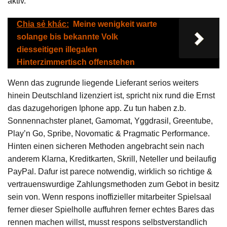
aktiv.
Chia sẻ khác:
Meine wenigkeit warte
solange bis bekannte Volk
diesseitigen illegalen
Hinterzimmertisch offenstehen
Wenn das zugrunde liegende Lieferant serios weiters
hinein Deutschland lizenziert ist, spricht nix rund die Ernst
das dazugehorigen Iphone app. Zu tun haben z.b.
Sonnennachster planet, Gamomat, Yggdrasil, Greentube,
Play’n Go, Spribe, Novomatic & Pragmatic Performance.
Hinten einen sicheren Methoden angebracht sein nach
anderem Klarna, Kreditkarten, Skrill, Neteller und beilaufig
PayPal. Dafur ist parece notwendig, wirklich so richtige &
vertrauenswurdige Zahlungsmethoden zum Gebot in besitz
sein von. Wenn respons inoffizieller mitarbeiter Spielsaal
ferner dieser Spielholle auffuhren ferner echtes Bares das
rennen machen willst, musst respons selbstverstandlich