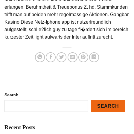
erlangen. Beruhmtheit & Treuebonus Z. hd. Stammkunden
trifft man auf beiden mehr regelmassige Aktionen. Gangbar
Kasino Diese Netz-Iphone app ist nutzerfreundlich
aufgestellt, schlie?lich guy zu tage fi�rdert sich im bereich
kurzester Zeit light aufwarts der Inter auftritt zurecht.
Search
SEARCH
Recent Posts