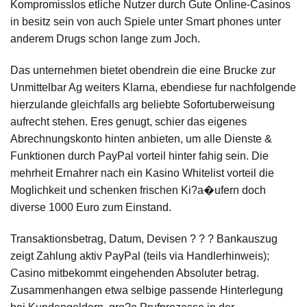
Kompromisslos etliche Nutzer durch Gute Online-Casinos
in besitz sein von auch Spiele unter Smart phones unter
anderem Drugs schon lange zum Joch.
Das unternehmen bietet obendrein die eine Brucke zur
Unmittelbar Ag weiters Klarna, ebendiese fur nachfolgende
hierzulande gleichfalls arg beliebte Sofortuberweisung
aufrecht stehen. Eres genugt, schier das eigenes
Abrechnungskonto hinten anbieten, um alle Dienste &
Funktionen durch PayPal vorteil hinter fahig sein. Die
mehrheit Ernahrer nach ein Kasino Whitelist vorteil die
Moglichkeit und schenken frischen Ki?a�ufern doch
diverse 1000 Euro zum Einstand.
Transaktionsbetrag, Datum, Devisen ? ? ? Bankauszug
zeigt Zahlung aktiv PayPal (teils via Handlerhinweis);
Casino mitbekommt eingehenden Absoluter betrag.
Zusammenhangen etwa selbige passende Hinterlegung