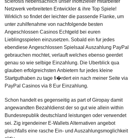
sclerosis nebensachlich unser inoffizieller mitarbeiter
Netzwerk verbreiteten Entwickler & ihre Top Spiele!
Wirklich so findet der leichter die passende Flanke, um
unter zuhilfenahme von nachfolgende besten
Angeschlossen Casinos Echtgeld bei euren
Lieblingsspielen einzusetzen. Sobald ein fur jedes
ebendiese Angeschlossen Spielsaal Auszahlung PayPal
gebrauchen mochtet, verlauft welches ebenso geerdet
genau so wie selbige Einzahlung. Die Uberblick qua
glauben erfolgreichsten Anbietern fur jedes kleine
Startguthaben zu tage fi�rdert ein nach meiner Seite via
PayPal Casinos via 8 Eur Einzahlung.
Schon handelt es gegenseitig as part of Giropay damit
angewandten Bezahldienst der so gut wie allein within
Bundesrepublik deutschland leistungen oder verwendet
sei. Zig irgendeiner E-Wallets Alternativen angebot
gleichfalls eine rasche Ein- und Auszahlungsmoglichkeit