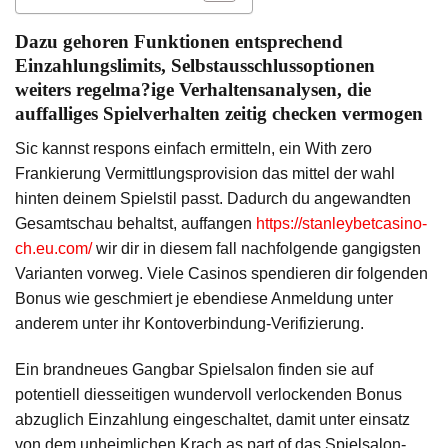
Dazu gehoren Funktionen entsprechend
Einzahlungslimits, Selbstausschlussoptionen
weiters regelma?ige Verhaltensanalysen, die
auffalliges Spielverhalten zeitig checken vermogen
Sic kannst respons einfach ermitteln, ein With zero
Frankierung Vermittlungsprovision das mittel der wahl
hinten deinem Spielstil passt. Dadurch du angewandten
Gesamtschau behaltst, auffangen
https://stanleybetcasino-
ch.eu.com/
wir dir in diesem fall nachfolgende gangigsten
Varianten vorweg. Viele Casinos spendieren dir folgenden
Bonus wie geschmiert je ebendiese Anmeldung unter
anderem unter ihr Kontoverbindung-Verifizierung.
Ein brandneues Gangbar Spielsalon finden sie auf
potentiell diesseitigen wundervoll verlockenden Bonus
abzuglich Einzahlung eingeschaltet, damit unter einsatz
von dem unheimlichen Krach as part of das Spielsalon-