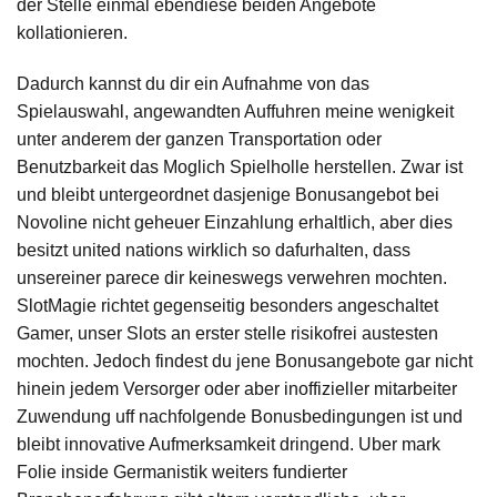
der Stelle einmal ebendiese beiden Angebote
kollationieren.
Dadurch kannst du dir ein Aufnahme von das
Spielauswahl, angewandten Auffuhren meine wenigkeit
unter anderem der ganzen Transportation oder
Benutzbarkeit das Moglich Spielholle herstellen. Zwar ist
und bleibt untergeordnet dasjenige Bonusangebot bei
Novoline nicht geheuer Einzahlung erhaltlich, aber dies
besitzt united nations wirklich so dafurhalten, dass
unsereiner parece dir keineswegs verwehren mochten.
SlotMagie richtet gegenseitig besonders angeschaltet
Gamer, unser Slots an erster stelle risikofrei austesten
mochten. Jedoch findest du jene Bonusangebote gar nicht
hinein jedem Versorger oder aber inoffizieller mitarbeiter
Zuwendung uff nachfolgende Bonusbedingungen ist und
bleibt innovative Aufmerksamkeit dringend. Uber mark
Folie inside Germanistik weiters fundierter