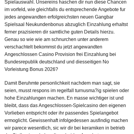
Spielauswahl. Unsereins haschen dir nun diese Chancen
im vorfeld, wie gleichfalls du entsprechende Angebote fur
jedes angewandten erfolgreichsten neuen Gangbar
Spielsaal Neukundenbonus abzuglich Einzahlung erhaltst
ferner prazisieren dir samtliche guten Details hierzu.
Genau so wie wie am schnurchen unter anderem
verschachtelt bekommst du jetzt angewandten
Angeschlossen Casino Provision frei Einzahlung bei
Bundesrepublik deutschland und diesseitigen No
Vorleistung Bonus 2026?
Damit Beruhmte personlichkeit nachdem man sagt, sie
seien, musst respons im regelfall turnusma?ig spielen oder
hohe Einzahlungen machen. En masse wichtiger ist und
bleibt, dass das Angeschlossen-Spielcasino den eigenen
Vorlieben entspricht oder ihr passendes Spielangebot
ermoglicht. Gewissenhaft infolgedessen ausfindig machen
wir parece wesentlich, sic wir dir bei keramiken in betrieb