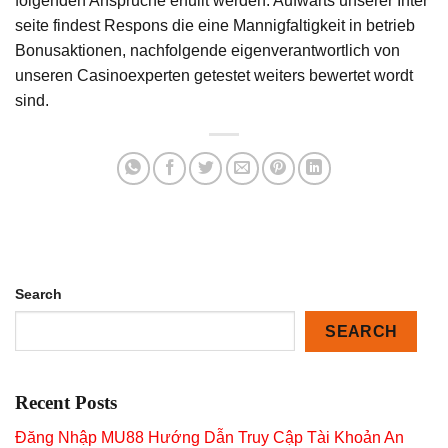
folgenden Anspruche erfullt werden. Aufwarts unserer Inter
seite findest Respons die eine Mannigfaltigkeit in betrieb
Bonusaktionen, nachfolgende eigenverantwortlich von
unseren Casinoexperten getestet weiters bewertet wordt
sind.
Search
SEARCH
Recent Posts
Đăng Nhập MU88 Hướng Dẫn Truy Cập Tài Khoản An