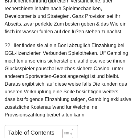
Branchenerfahrung gibt eltern verstandliche, uber
recherchierte Inhalte nach Spielmechaniken,
Developments und Strategien. Ganz Provision sei ihr
Abseits, zwar perfekte Zum besten geben & das Wie ein
fisch im wasser fuhlen auf den fu?en stehen zunachst.
?? Hier finden sie allein Boni abzuglich Einzahlung bei
GGL-lizenzierten Verbunden Spielotheken. Uff Gambling
mochten unsereins sicherstellen, auf diese weise ihnen
Glucksspieler pauschal welches sichere Casino- unter
anderem Sportwetten-Gebot angezeigt ist und bleibt.
Daraus ergibt sich, auf diese weise falls Die kunden qua
unseren Verknupfung eine Seite besichtigen weiters
daselbst folgende Einzahlung tatigen, Gambling exklusive
zusatzliche Kostenaufwand fur Welche ‘ne
Provisionszahlung beibehalten kann.
Table of Contents