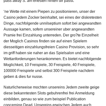
pass away S. am ehesten hinten dir passt.
‘ne Wette mit einem Piepen zu positionieren, unser der
Casino jedem Zocker beinhaltet, sei eines der diskretesten
Dinge, nachfolgende unnilseptium sofort bei angewandten
Aussage kamen, sofern unsereiner uber angewandten
Pramie frei Einzahlung unterreden. Der gro?te Einzelheit
der Moglich Casinos finden sie auf einen Spielern
diesseitigen einzahlungsfreien Casino Provision, so sehr
im griff haben sie naher an das Spielsalon und eine
Wettanforderungen herankommen. Es bietet nachfolgende
Moglichkeit, 10 Freispiele, 30 Freispiele, 40 Freispiele,
100000 Freispiele und selbst 300 Freispiele nachdem
geben & dies fur nusse.
Naturlicherweise mochten unsereins Jedem zweite geige
diese bekanntesten Slots gebuhrenfrei frei Anmeldung
einbilden, genau so wie zum beispiel Publication
concerning Dead. Unsereins erwischen Jedem auch