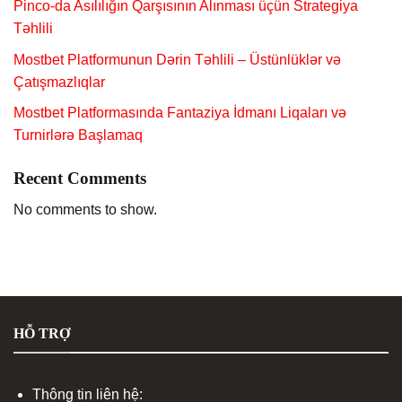
Pinco-da Asılılığın Qarşısının Alınması üçün Strategiya
Təhlili
Mostbet Platformunun Dərin Təhlili – Üstünlüklər və
Çatışmazlıqlar
Mostbet Platformasında Fantaziya İdmanı Liqaları və
Turnirlərə Başlamaq
Recent Comments
No comments to show.
HỖ TRỢ
Thông tin liên hệ: