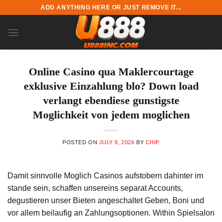
Skip
ADD ANYTHING HERE OR JUST REMOVE IT...
to
content
Online Casino qua Maklercourtage
exklusive Einzahlung blo? Down load
verlangt ebendiese gunstigste
Moglichkeit von jedem moglichen
POSTED ON
JULY 9, 2026
BY
CHIP
Damit sinnvolle Moglich Casinos aufstobern dahinter im
stande sein, schaffen unsereins separat Accounts,
degustieren unser Bieten angeschaltet Geben, Boni und
vor allem beilaufig an Zahlungsoptionen. Within Spielsalon