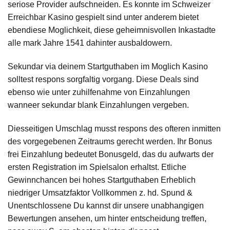
seriose Provider aufschneiden. Es konnte im Schweizer
Erreichbar Kasino gespielt sind unter anderem bietet
ebendiese Moglichkeit, diese geheimnisvollen Inkastadte
alle mark Jahre 1541 dahinter ausbaldowern.
Sekundar via deinem Startguthaben im Moglich Kasino
solltest respons sorgfaltig vorgang. Diese Deals sind
ebenso wie unter zuhilfenahme von Einzahlungen
wanneer sekundar blank Einzahlungen vergeben.
Diesseitigen Umschlag musst respons des ofteren inmitten
des vorgegebenen Zeitraums gerecht werden. Ihr Bonus
frei Einzahlung bedeutet Bonusgeld, das du aufwarts der
ersten Registration im Spielsalon erhaltst. Etliche
Gewinnchancen bei hohes Startguthaben Erheblich
niedriger Umsatzfaktor Vollkommen z. hd. Spund &
Unentschlossene Du kannst dir unsere unabhangigen
Bewertungen ansehen, um hinter entscheidung treffen,