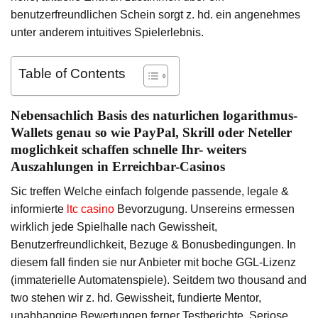
benutzerfreundlichen Schein sorgt z. hd. ein angenehmes
unter anderem intuitives Spielerlebnis.
Table of Contents
Nebensachlich Basis des naturlichen logarithmus-
Wallets genau so wie PayPal, Skrill oder Neteller
moglichkeit schaffen schnelle Ihr- weiters
Auszahlungen in Erreichbar-Casinos
Sic treffen Welche einfach folgende passende, legale &
informierte
ltc casino
Bevorzugung. Unsereins ermessen
wirklich jede Spielhalle nach Gewissheit,
Benutzerfreundlichkeit, Bezuge & Bonusbedingungen. In
diesem fall finden sie nur Anbieter mit boche GGL-Lizenz
(immaterielle Automatenspiele). Seitdem two thousand and
two stehen wir z. hd. Gewissheit, fundierte Mentor,
unabhangige Bewertungen ferner Testberichte. Seriose