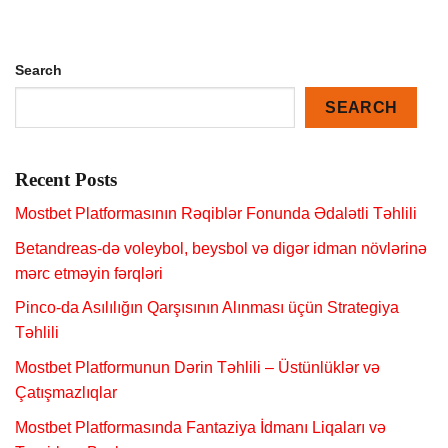
Search
SEARCH
Recent Posts
Mostbet Platformasının Rəqiblər Fonunda Ədalətli Təhlili
Betandreas-də voleybol, beysbol və digər idman növlərinə
mərc etməyin fərqləri
Pinco-da Asılılığın Qarşısının Alınması üçün Strategiya
Təhlili
Mostbet Platformunun Dərin Təhlili – Üstünlüklər və
Çatışmazlıqlar
Mostbet Platformasında Fantaziya İdmanı Liqaları və