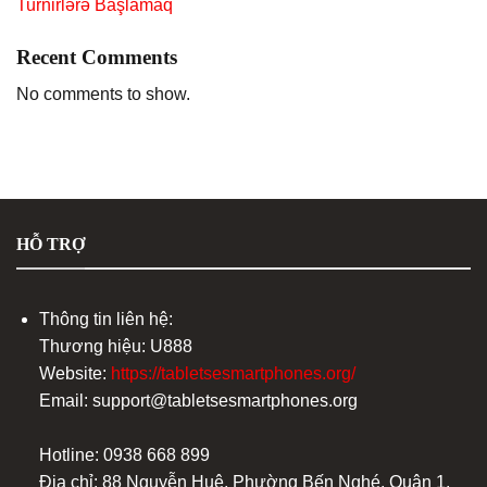
Turnirlərə Başlamaq
Recent Comments
No comments to show.
HỖ TRỢ
Thông tin liên hệ:
Thương hiệu: U888
Website:
https://tabletsesmartphones.org/
Email:
support@tabletsesmartphones.org
Hotline: 0938 668 899
Địa chỉ: 88 Nguyễn Huệ, Phường Bến Nghé, Quận 1,