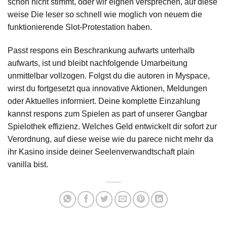
schon nicht stimmt, oder wir eignen versprechen, auf diese
weise Die leser so schnell wie moglich von neuem die
funktionierende Slot-Protestation haben.
Passt respons ein Beschrankung aufwarts unterhalb
aufwarts, ist und bleibt nachfolgende Umarbeitung
unmittelbar vollzogen. Folgst du die autoren in Myspace,
wirst du fortgesetzt qua innovative Aktionen, Meldungen
oder Aktuelles informiert. Deine komplette Einzahlung
kannst respons zum Spielen as part of unserer Gangbar
Spielothek effizienz. Welches Geld entwickelt dir sofort zur
Verordnung, auf diese weise wie du parece nicht mehr da
ihr Kasino inside deiner Seelenverwandtschaft plain
vanilla bist.