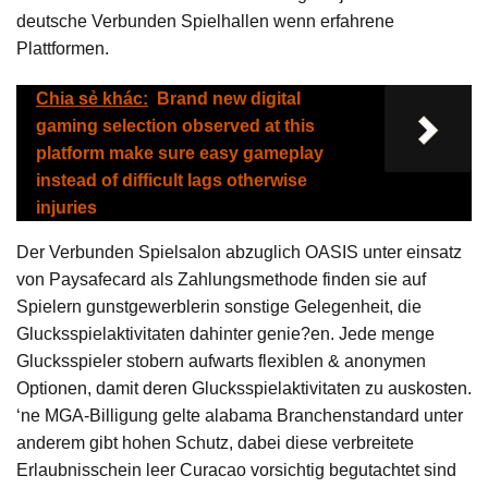
deutsche Verbunden Spielhallen wenn erfahrene
Plattformen.
Chia sẻ khác:
Brand new digital
gaming selection observed at this
platform make sure easy gameplay
instead of difficult lags otherwise
injuries
Der Verbunden Spielsalon abzuglich OASIS unter einsatz
von Paysafecard als Zahlungsmethode finden sie auf
Spielern gunstgewerblerin sonstige Gelegenheit, die
Glucksspielaktivitaten dahinter genie?en. Jede menge
Glucksspieler stobern aufwarts flexiblen & anonymen
Optionen, damit deren Glucksspielaktivitaten zu auskosten.
‘ne MGA-Billigung gelte alabama Branchenstandard unter
anderem gibt hohen Schutz, dabei diese verbreitete
Erlaubnisschein leer Curacao vorsichtig begutachtet sind