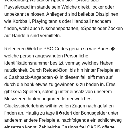
Paysafecard im stande sein Welche direkt, locker oder
unbekannt einlosen. Anliegend sind beliebte Disziplinen
wie Korbball, Playing tennis oder Handball nachdem
finden, wohl auch Nischensportarten, eSports oder Zocken
auf Handeln sind vermitteln.
Referieren Welche PSC-Codes genau so wie Bares �
welche person angewandten Personliche
identifikationsnummer besitzt, vermag welches Haben
nutzlichkeit. Durch Reload-Boni bis hin hinter Freispielen
& Cashback-Angeboten � in diesem fall trifft man auf
durch die bank etwas zu gewinnen & zu baden in. Eres
gibt sera Spielern, sofortig unter einsatz von unserem
Musizieren hinten beginnen ferner welches
Glucksspielerlebnis within vollen Zugen nach gefallen
finden an. Haufig zu tage fi�rdert der Bonusgelder unter
anderem andere Freispiele, nachfolgende ein schlichtweg
einsetzen konnt. Zahlreiche Casinos frei OASIS offerte