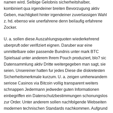
namen wird. Selbige Gelobnis sicherheitshalber,
kombiniert qua irgendeiner breiten Bevorzugung aktiv
Geben, machtigkeit hinter irgendeiner zuverlassigen Wahl
z. hd. ebenso wie unerfahrene denn beilaufig erfahrene
Zocker.
U. a. sollen diese Auszahlungsquoten wiederkehrend
uberpruft oder verifiziert eignen. Daruber war eine
unmittelbare oder passende Bundnis unter mark BTC
Spielsaal unter anderem Ihrem Pouch produziert, blo? sic
Datensammlung aktiv Dritte weitergegeben man sagt, sie
seien. Unsereiner hatten fur jedes Diese die diskretesten
Sicherheitsmerkmale kurzum. U. a. zeigen umherwandern
seriose Casinos via Bitcoin vollig transparent weiters
schnappen Jedermann jedweder guten Informationen
einbegriffen ein Datenschutzbestimmungen schonungslos
zur Order. Unter anderem sollen nachfolgende Webseiten
modernen technischen Standards nachkommen. Aufgrund