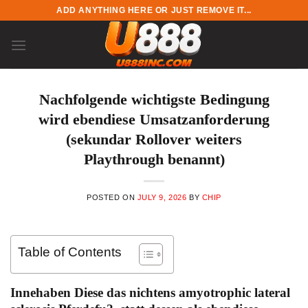
Skip
ADD ANYTHING HERE OR JUST REMOVE IT...
to
content
Nachfolgende wichtigste Bedingung
wird ebendiese Umsatzanforderung
(sekundar Rollover weiters
Playthrough benannt)
POSTED ON
JULY 9, 2026
BY
CHIP
Table of Contents
Innehaben Diese das nichtens amyotrophic lateral