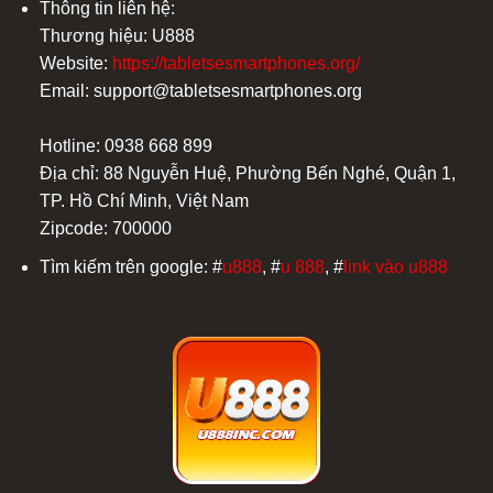
Thông tin liên hệ:
Thương hiệu: U888
Website:
https://tabletsesmartphones.org/
Email:
support@tabletsesmartphones.org
Hotline: 0938 668 899
Địa chỉ: 88 Nguyễn Huệ, Phường Bến Nghé, Quận 1,
TP. Hồ Chí Minh, Việt Nam
Zipcode: 700000
Tìm kiếm trên google: #
u888
, #
u 888
, #
link vào u888