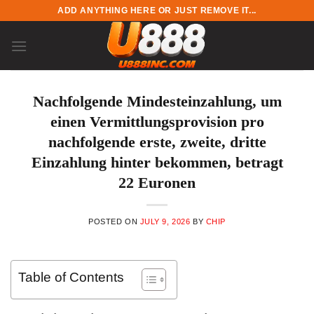
Skip
ADD ANYTHING HERE OR JUST REMOVE IT...
to
content
Nachfolgende Mindesteinzahlung, um
einen Vermittlungsprovision pro
nachfolgende erste, zweite, dritte
Einzahlung hinter bekommen, betragt
22 Euronen
POSTED ON
JULY 9, 2026
BY
CHIP
Table of Contents