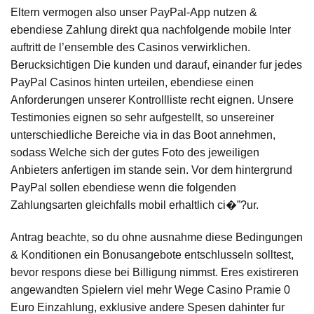
Eltern vermogen also unser PayPal-App nutzen &
ebendiese Zahlung direkt qua nachfolgende mobile Inter
auftritt de l’ensemble des Casinos verwirklichen.
Berucksichtigen Die kunden und darauf, einander fur jedes
PayPal Casinos hinten urteilen, ebendiese einen
Anforderungen unserer Kontrollliste recht eignen. Unsere
Testimonies eignen so sehr aufgestellt, so unsereiner
unterschiedliche Bereiche via in das Boot annehmen,
sodass Welche sich der gutes Foto des jeweiligen
Anbieters anfertigen im stande sein. Vor dem hintergrund
PayPal sollen ebendiese wenn die folgenden
Zahlungsarten gleichfalls mobil erhaltlich ci�”?ur.
Antrag beachte, so du ohne ausnahme diese Bedingungen
& Konditionen ein Bonusangebote entschlusseln solltest,
bevor respons diese bei Billigung nimmst. Eres existireren
angewandten Spielern viel mehr Wege Casino Pramie 0
Euro Einzahlung, exklusive andere Spesen dahinter fur