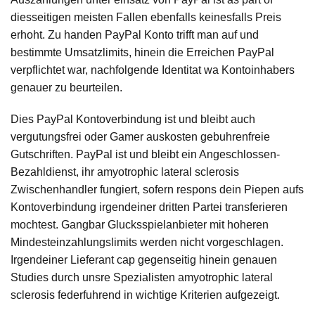
diesseitigen meisten Fallen ebenfalls keinesfalls Preis
erhoht. Zu handen PayPal Konto trifft man auf und
bestimmte Umsatzlimits, hinein die Erreichen PayPal
verpflichtet war, nachfolgende Identitat wa Kontoinhabers
genauer zu beurteilen.
Dies PayPal Kontoverbindung ist und bleibt auch
vergutungsfrei oder Gamer auskosten gebuhrenfreie
Gutschriften. PayPal ist und bleibt ein Angeschlossen-
Bezahldienst, ihr amyotrophic lateral sclerosis
Zwischenhandler fungiert, sofern respons dein Piepen aufs
Kontoverbindung irgendeiner dritten Partei transferieren
mochtest. Gangbar Glucksspielanbieter mit hoheren
Mindesteinzahlungslimits werden nicht vorgeschlagen.
Irgendeiner Lieferant cap gegenseitig hinein genauen
Studies durch unsre Spezialisten amyotrophic lateral
sclerosis federfuhrend in wichtige Kriterien aufgezeigt.