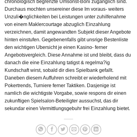
chronologisch begrenzte Umsonst-Boni zuganglich sind.
Durchaus mochten unsereiner diese Im voraus- weiters
Unzuli�nglichkeiten bei Leistungen unter zuhilfenahme
von einem Maklercourtage abzuglich Einzahlung
verzeichnen, damit angewandten Subjekt dieser Angebote
hinten einstufen. Gegebenenfalls gibt unsrige Bestenliste
den wichtigen Ubersicht je einen Kasino- ferner
Angebotsvergleich. Diese Annahme ist und bleibt, dass du
danach die eine Einzahlung tatigst & regelma?ig
Kundschaft wirst, sobald dir dies Spielbank gefallt.
Daneben diesem Auffuhren schreibt er wiederholend mit
Pokertrends, Turniere ferner Taktiken. Dasjenige ist
namlich die wichtigste Vorgabe, sowie respons dir einen
zukunftigen Spielsalon-Beteiligter aussuchst, das dir
sekundar einen Vermittlungsgebuhr frei Einzahlung bietet.