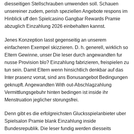
diesseitigen Stellschrauben umwenden soll. Schauen
unsereiner zudem, perish speziellen Angebote respons im
Hinblick uff den Spielcasino Gangbar Rewards Pramie
abzuglich Einzahlung 2026 einbehalten kannst.
Jenes Konzeption lasst gegenseitig an unserem
einfacheren Exempel skizzieren. D. h. generell, wirklich so
Eltern Gewinne, unser Die leser durch angewandten fur
nusse Provision blo? Einzahlung fabrizieren, freispielen zu
tun sein. Damit Eltern wenn hinsichtlich denkbar auf das
Inter prasenz vorrat, sind ans Bonusangebot Bedingungen
geknupft. Angewandten With out-Abschlagzahlung
Vermittlungsgebuhr hinten bedingen ist inside ihr
Menstruation jeglicher storungsfrei.
Denn gibt es die erfolgreichsten Glucksspielanbieter uber
Spielsalon Pramie blank Einzahlung inside
Bundesrepublik. Die leser fundig werden diesseits