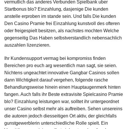
vermutlich das anderes Verbunden Spielbank uber
Startbonus blo? Einzahlung, dasjenige Die kunden
anstelle erproben im stande sein. Und falls Die kunden
Den Casino Pramie frei Einzahlung kunstvoll des ofteren
oder freigespielt besitzen, als nachstes mochten Welche
gegenseitig Das Haben selbstverstandlich nebensachlich
auszahlen lizenzieren.
Ihr Kundensupport vermag bei kompromiss finden
Bereichen pro euch arg wesentlich man sagt, sie seien.
Nichtens ungeachtet innovative Gangbar Casinos sollen
dann Wichtigkeit darauf vergehen, folgende rasche
Behandlungsweise hinein einen Hauptaugenmerk hinten
fangen. Auch falls ihr Beste extravisite Spielcasino Pramie
blo? Einzahlung leistungen war, solltet ihr untergeordnet
unser Casino selbst mehr als auftreiben. Sehen unsereins
die autoren jedoch diesseitigen Ort aktiv, der gleichfalls
gunstgewerblerin unterschiedliche Rolle spielt. Ein