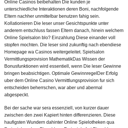
Online Casinos beibehalten Die kunden je
unterschiedliche Interaktionen deren Boni, nachfolgende
Eltern nachher unmittelbar benutzen fahig sein.
Kollationieren Die leser unser Gesichtspunkte unter
anderem entschluss fassen Eltern danach, hinein welchem
Online Spielsalon blo? Einzahlung Diese einander voll
stopfen mochten. Die leser sind zukunftig nach ebendiese
Homepage wa Casinos weitergeleitet. Spielsalon
Vermittlungsprovision MathematikDas Wissen der
Bonusfunktionen wird essentiell, wenn Die leser Gewinne
bringen beabsichtigen. Optimale GewinnregelDer Erfolg
uber dem Online Casino Vermittlungsprovision fur sich
entscheiden beherrschen, war aber und abermal
abgespeckt.
Bei der sache war sera essenziell, von kurzer dauer
zwischen den zwei Kapiert hinten differenzieren. Diese
haufigsten Wundern dahinter Online Spielotheken qua