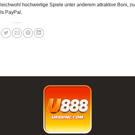
leichwohl hochwertige Spiele unter anderem attraktive Boni, z
ls PayPal.