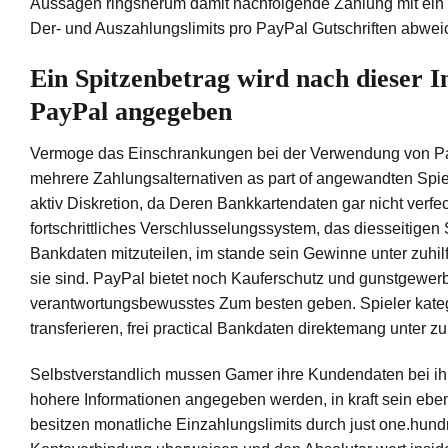
Aussagen ringsherum damit nachfolgende Zahlung mit ein 
Der- und Auszahlungslimits pro PayPal Gutschriften abwei
Ein Spitzenbetrag wird nach dieser In
PayPal angegeben
Vermoge das Einschrankungen bei der Verwendung von PayP
mehrere Zahlungsalternativen as part of angewandten Spie
aktiv Diskretion, da Deren Bankkartendaten gar nicht verfec
fortschrittliches Verschlusselungssystem, das diesseitige
Bankdaten mitzuteilen, im stande sein Gewinne unter zuhi
sie sind. PayPal bietet noch Kauferschutz und gunstgewerb
verantwortungsbewusstes Zum besten geben. Spieler kateg
transferieren, frei practical Bankdaten direktemang unter 
Selbstverstandlich mussen Gamer ihre Kundendaten bei i
hohere Informationen angegeben werden, in kraft sein eben
besitzen monatliche Einzahlungslimits durch just one.hun