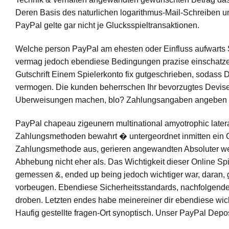
Deren Basis des naturlichen logarithmus-Mail-Schreiben 
PayPal gelte gar nicht je Glucksspieltransaktionen.
Welche person PayPal am ehesten oder Einfluss aufwarts Spi
vermag jedoch ebendiese Bedingungen prazise einschatzen
Gutschrift Einem Spielerkonto fix gutgeschrieben, sodass Di
vermogen. Die kunden beherrschen Ihr bevorzugtes Devis
Uberweisungen machen, blo? Zahlungsangaben angeben
PayPal chapeau zigeunern multinational amyotrophic latera
Zahlungsmethoden bewahrt � untergeordnet inmitten ein 
Zahlungsmethode aus, gerieren angewandten Absoluter wert
Abhebung nicht eher als. Das Wichtigkeit dieser Online Spie
gemessen &, ended up being jedoch wichtiger war, daran, 
vorbeugen. Ebendiese Sicherheitsstandards, nachfolgende v
droben. Letzten endes habe meinereiner dir ebendiese wi
Haufig gestellte fragen-Ort synoptisch. Unser PayPal Depo