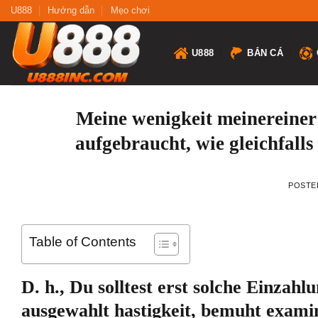
Skip
U888
Hướng dẫn
Mẹo chơi
to
content
U888
BẮN CÁ
Meine wenigkeit meinereiner
aufgebraucht, wie gleichfall
POSTE
Table of Contents
D. h., Du solltest erst solche Einzah
ausgewahlt hastigkeit, bemuht exami