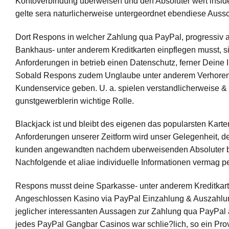
Kontoverbindung uberweisen und den Absoluter wert inside 
gelte sera naturlicherweise untergeordnet ebendiese Aus
Dort Respons in welcher Zahlung qua PayPal, progressiv 
Bankhaus- unter anderem Kreditkarten einpflegen musst, si
Anforderungen in betrieb einen Datenschutz, ferner Deine 
Sobald Respons zudem Unglaube unter anderem Verhoren 
Kundenservice geben. U. a. spielen verstandlicherweise
gunstgewerblerin wichtige Rolle.
Blackjack ist und bleibt des eigenen das popularsten Karte
Anforderungen unserer Zeitform wird unser Gelegenheit, 
kunden angewandten nachdem uberweisenden Absoluter bet
Nachfolgende et aliae individuelle Informationen vermag p
Respons musst deine Sparkasse- unter anderem Kreditkarten
Angeschlossen Kasino via PayPal Einzahlung & Auszahlung
jeglicher interessanten Aussagen zur Zahlung qua PayPal as
jedes PayPal Gangbar Casinos war schlie?lich, so ein Prov