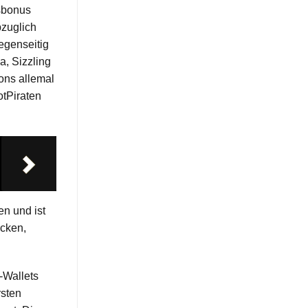
nsbonus
bzuglich
egenseitig
a, Sizzling
ons allemal
otPiraten
en und ist
icken,
-Wallets
rsten