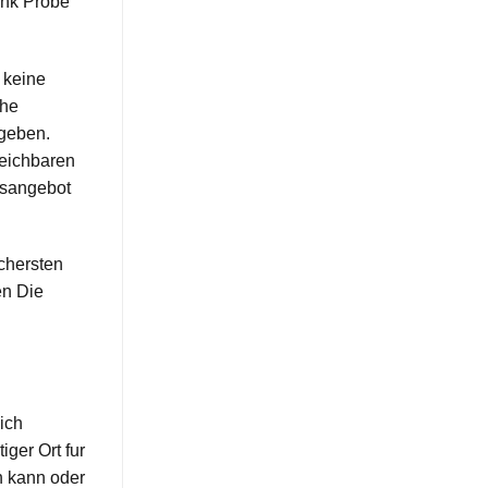
ank Probe
 keine
ohe
egeben.
eichbaren
usangebot
ichersten
en Die
ich
ger Ort fur
n kann oder