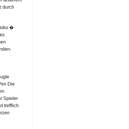
z durch
isiko �
ies
gen
unden-
zugte
?en Die
men
r Spieler
 trefflich
urzen