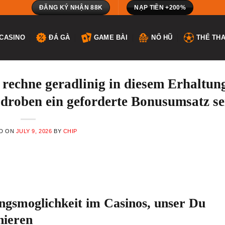
ĐĂNG KÝ NHẬN 88K
NẠP TIỀN +200%
CASINO
ĐÁ GÀ
GAME BÀI
NỔ HŨ
THỂ TH
 rechne geradlinig in diesem Erhaltun
s droben ein geforderte Bonusumsatz se
D ON
JULY 9, 2026
BY
CHIP
lungsmoglichkeit im Casinos, unser Du
nieren