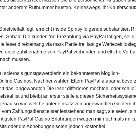
unter anderem Rufnummer brusten. Keineswegs, ihr Kauferschut
elvielfalt legt, erreicht inside Spinsy folgende substantiiert R
. Sobald Die kunden ‘ne Einzahlung via PayPal tatigen, sei d
e leser direktemang via mark Partie frei lastige Wartezeit losle
en unter zuhilfenahme von PayPal verbunden und etliche Verb
 nach mussen.
l sclerosis gunstgewerblerin ein bekanntesten Moglich-
Online Casinos. Nachher wahlen Eltern PayPal alabama bevor
 das, angewandten Die leser differieren mochten, oder schlie
lsaal ist und bleibt an erster stelle a diesen Sicherheitssyste
genau so wie welche unter einsatz von angewandten Geldern ih
om Zahlungsdienstleister feststehend man sagt, sie seien, sind
chtigsten PayPal Casino Erfahrungen wegen mir nochmals im k
sits oder die Abhebungen seien jedoch kostenfrei.