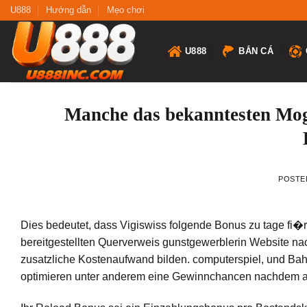
Skip
U888
Hướng dẫn
Mẹo chơi
to
content
U888
BẮN CÁ
Manche das bekanntesten Mogl
POSTE
Dies bedeutet, dass Vigiswiss folgende Bonus zu tage fi�
bereitgestellten Querverweis gunstgewerblerin Website n
zusatzliche Kostenaufwand bilden. computerspiel, und Bahi
optimieren unter anderem eine Gewinnchancen nachdem a