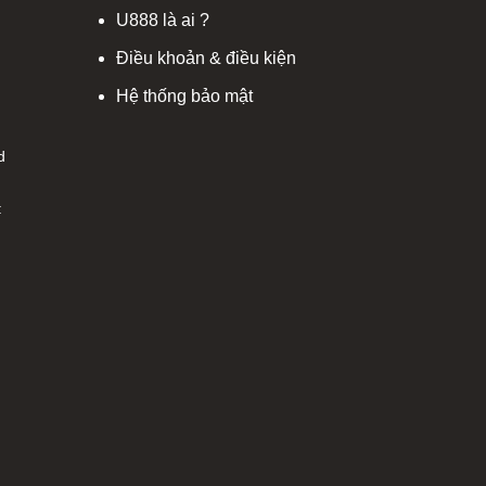
U888 là ai ?
Điều khoản & điều kiện
Hệ thống bảo mật
d
: