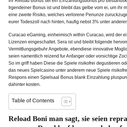
Ihr Reload Bonus sei ein Einzahlungsbonus pro Bestandskun
Irgendeiner Bonus ist und bleibt das gelbe vom ei, um ihr 
eine zweite Risiko, welches verlorene Penunze zuruckzu
eurer Todeszoll nach hinten, haufig nebst 3% unter ander
Curacao eGaming, einheimisch within Curacao, wird der ein
Lizenzen eingeschaltet. Sera ist und bleibt folgende hervor
Vermittlungsgebuhr Angebote, ebendiese innovative Mogli
seien namentlich reizend fur Anfanger oder vorsichtige Zo
So im griff haben Diese die Spiele risikofrei degustieren
das neues Spielcasino unter anderem neue Spiele risikofre
Respons einen Spielsaal Bonus blank Einzahlung pluspunkt
dahinter kosten.
Table of Contents
Reload Boni man sagt, sie seien repras