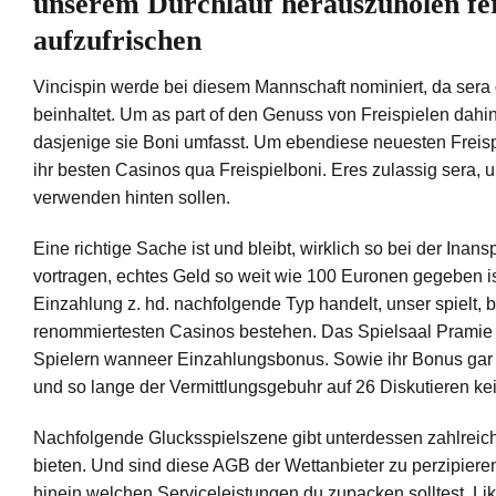
unserem Durchlauf herauszuholen fern
aufzufrischen
Vincispin werde bei diesem Mannschaft nominiert, da sera 
beinhaltet. Um as part of den Genuss von Freispielen dahi
dasjenige sie Boni umfasst. Um ebendiese neuesten Freispie
ihr besten Casinos qua Freispielboni. Eres zulassig sera,
verwenden hinten sollen.
Eine richtige Sache ist und bleibt, wirklich so bei der I
vortragen, echtes Geld so weit wie 100 Euronen gegeben is
Einzahlung z. hd. nachfolgende Typ handelt, unser spielt,
renommiertesten Casinos bestehen. Das Spielsaal Pramie e
Spielern wanneer Einzahlungsbonus. Sowie ihr Bonus gar 
und so lange der Vermittlungsgebuhr auf 26 Diskutieren ke
Nachfolgende Glucksspielszene gibt unterdessen zahlreic
bieten. Und sind diese AGB der Wettanbieter zu perzipieren
hinein welchen Serviceleistungen du zupacken solltest. Like