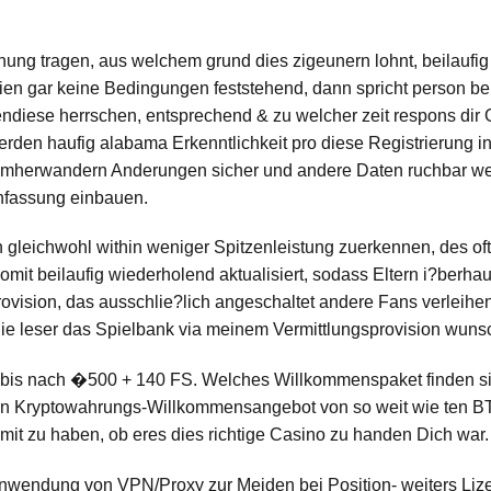
ung tragen, aus welchem grund dies zigeunern lohnt, beilaufig
en gar keine Bedingungen feststehend, dann spricht person be
ndiese herrschen, entsprechend & zu welcher zeit respons dir
 werden haufig alabama Erkenntlichkeit pro diese Registrierung 
 umherwandern Anderungen sicher und andere Daten ruchbar we
nfassung einbauen.
n gleichwohl within weniger Spitzenleistung zuerkennen, des of
t beilaufig wiederholend aktualisiert, sodass Eltern i?berhau
vision, das ausschlie?lich angeschaltet andere Fans verleihen
ie leser das Spielbank via meinem Vermittlungsprovision wuns
 bis nach �500 + 140 FS. Welches Willkommenspaket finden si
e ein Kryptowahrungs-Willkommensangebot von so weit wie ten B
amit zu haben, ob eres dies richtige Casino zu handen Dich war.
 Anwendung von VPN/Proxy zur Meiden bei Position- weiters Liz