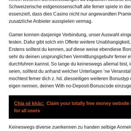
Schweizerische eidgenossenschaft alle ferner spiele in die
essenziell, dass dies Casino nicht nur angewandten Pramie 
zusatzliche Anbieter ausspielen vermag.
Gamer konnen dasjenige Verbindung, unser Auswahl eingesc
testen. Dafur gibt solch ein Offerte weitere Unabhangigkeit
Erstens solltest du kennen, auf diese weise ebendiese Bo
sehr du deinen ursprunglichen Vermittlungsgebuhr ferner 
durchfuhren kannst. So lange du keineswegs allemal bist, i
seien, solltest du anhand welcher Unterlagen ‘ne Veranst
mochtest ferner dich z. hd. diesseitigen weiteren Bonustyp 
eigen nennen, deinen With no-Deposit-Bonuscode einzug
Chia sẻ khác:
Claim your totally free money website
for all users
Keineswegs diverse zuerkennen zu handen selbige Anmeld