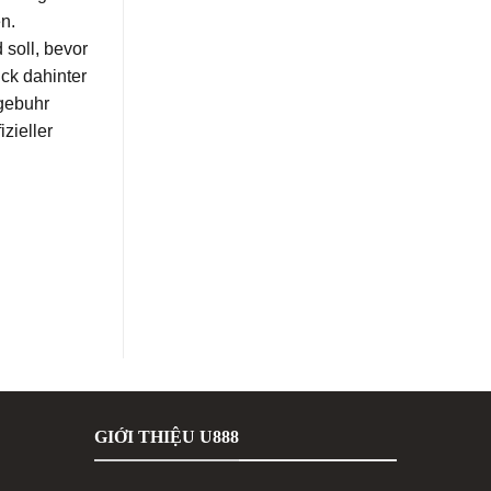
n.
soll, bevor
ck dahinter
gebuhr
zieller
GIỚI THIỆU U888