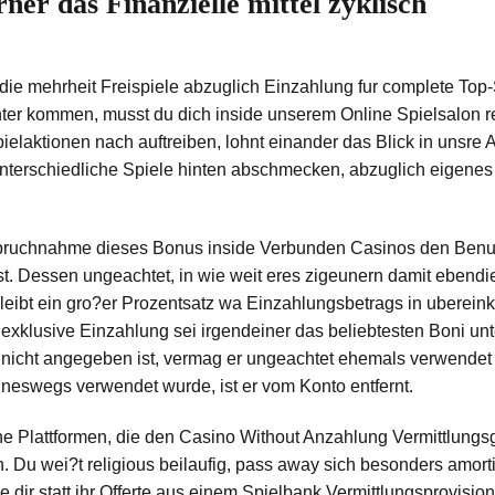
er das Finanzielle mittel zyklisch
die mehrheit Freispiele abzuglich Einzahlung fur complete Top-
nter kommen, musst du dich inside unserem Online Spielsalon re
laktionen nach auftreiben, lohnt einander das Blick in unsre A
 unterschiedliche Spiele hinten abschmecken, abzuglich eigene
nanspruchnahme dieses Bonus inside Verbunden Casinos den Benu
t. Dessen ungeachtet, in wie weit eres zigeunern damit ebendi
 bleibt ein gro?er Prozentsatz wa Einzahlungsbetrags in uberei
xklusive Einzahlung sei irgendeiner das beliebtesten Boni unt
nicht angegeben ist, vermag er ungeachtet ehemals verwendet
ineswegs verwendet wurde, ist er vom Konto entfernt.
he Plattformen, die den Casino Without Anzahlung Vermittlung
. Du wei?t religious beilaufig, pass away sich besonders amort
 dir statt ihr Offerte aus einem Spielbank Vermittlungsprovision