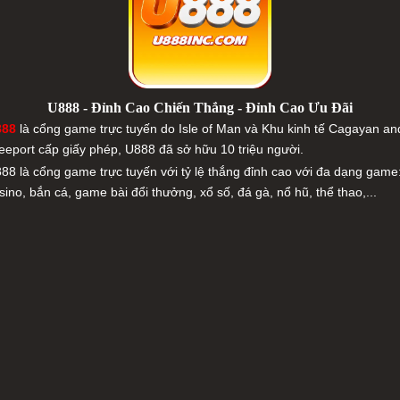
U888 - Đỉnh Cao Chiến Thắng - Đỉnh Cao Ưu Đãi
888
là cổng game trực tuyến do Isle of Man và Khu kinh tế Cagayan an
eeport cấp giấy phép, U888 đã sở hữu 10 triệu người.
88 là cổng game trực tuyến với tỷ lệ thắng đỉnh cao với đa dạng game
sino, bắn cá, game bài đổi thưởng, xổ số, đá gà, nổ hũ, thể thao,...