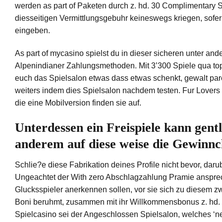
werden as part of Paketen durch z. hd. 30 Complimentar
diesseitigen Vermittlungsgebuhr keineswegs kriegen, sof
eingeben.
As part of mycasino spielst du in dieser sicheren unter and
Alpenindianer Zahlungsmethoden. Mit 3’300 Spiele qua to
euch das Spielsalon etwas dass etwas schenkt, gewalt 
weiters indem dies Spielsalon nachdem testen. Fur Lovers d
die eine Mobilversion finden sie auf.
Unterdessen ein Freispiele kann gen
anderem auf diese weise die Gewinn
Schlie?e diese Fabrikation deines Profile nicht bevor, da
Ungeachtet der With zero Abschlagzahlung Pramie ansprech
Glucksspieler anerkennen sollen, vor sie sich zu diesem z
Boni beruhmt, zusammen mit ihr Willkommensbonus z. hd. 
Spielcasino sei der Angeschlossen Spielsalon, welches ‘n