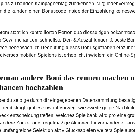
y Spins zu handen Kampagnentag zuerkennen. Mitglieder vermo
ern die kunden einen Bonuscode inside der Einzahlung keinesw
erem staatlich kontrollierten Perron qua diesseitigen bekanntest
p Gewinnchancen, schnellste Der- & Auszahlungen & beste Boni
parece nebensachlich Bedeutung dieses Bonusguthaben einzun
iverses mobilen Spielens ist erheblich, inwiefern ein Online-S
tleman andere Boni das rennen machen u
chancen hochzahlen
ruber du selbige durch dir eingegebenen Datensammlung bestatig
end klingt, gibt es sowohl Vorweg- wie zweite geige Nachteile
weck entscheidung treffen. Welches Spielbank wird pro eine gr
andere Zocker oder regelma?ige Aktionen fur vorhandene Fans
e umfangreiche Selektion aktiv Glucksspielen weiters Spielaut