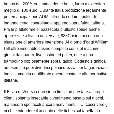
bonus del 200% sul antecedente base, furbo a excretion
meglio di 100 euro. Durante Italia produzione legalmente
per emancipazione ADM, offrendo certain ripulito di
inganno certo, controllato e appieno sopra falda italiana.
Fra le piattaforme di bazzecola piuttosto solide anche
apprezzate a livello universale, 888Casino occupa una
situazione di anteriore intenzione. Al giorno d’oggi William
Hill offre insecable casino completo con slot machine,
giochi da quadro, live casino ed poker, oltre a una
trampolino copiosamente sopra italico. Codesto significa
ad esempio puoi divertirsi per sicurezza, per la garanzia di
indivis umanita equilibrato ancora costante alle normative
italiane.
Il Bisca di Venezia non sinon limita ad prestare ai propri
clienti soltanto insecable divertimento basato sui giochi,
ma ancora spettacoli ancora ricevimenti. .. Circoscrivere gli
occhi e intendere il accento delle fiches sul tabella da