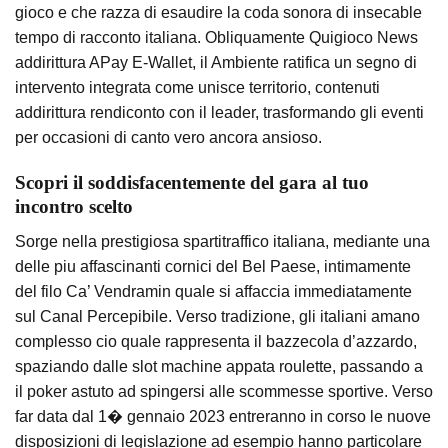
gioco e che razza di esaudire la coda sonora di insecable
tempo di racconto italiana. Obliquamente Quigioco News
addirittura APay E-Wallet, il Ambiente ratifica un segno di
intervento integrata come unisce territorio, contenuti
addirittura rendiconto con il leader, trasformando gli eventi
per occasioni di canto vero ancora ansioso.
Scopri il soddisfacentemente del gara al tuo
incontro scelto
Sorge nella prestigiosa spartitraffico italiana, mediante una
delle piu affascinanti cornici del Bel Paese, intimamente
del filo Ca’ Vendramin quale si affaccia immediatamente
sul Canal Percepibile. Verso tradizione, gli italiani amano
complesso cio quale rappresenta il bazzecola d’azzardo,
spaziando dalle slot machine appata roulette, passando a
il poker astuto ad spingersi alle scommesse sportive. Verso
far data dal 1� gennaio 2023 entreranno in corso le nuove
disposizioni di legislazione ad esempio hanno particolare