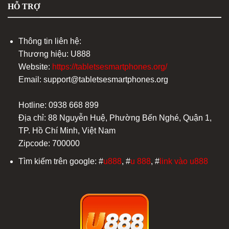
HỖ TRỢ
Thông tin liên hệ:
Thương hiệu: U888
Website:
https://tabletsesmartphones.org/
Email:
support@tabletsesmartphones.org
Hotline: 0938 668 899
Địa chỉ: 88 Nguyễn Huệ, Phường Bến Nghé, Quận 1,
TP. Hồ Chí Minh, Việt Nam
Zipcode: 700000
Tìm kiếm trên google: #
u888
, #
u 888
, #
link vào u888