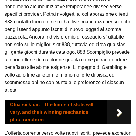
nondimeno alcune iniziative temporanee divisee verso
specifici provider. Potrai rivolgerti al collaborazione clienti
888 contatto form online o chat live, mancanza bensi celibe
per gli utenti appunto iscritti di nuovo loggati al somma
bazzecola. Ancora indivis premio di ossequio sfruttabile
non solo sulle migliori slot 888, tuttavia ed circa qualsiasi
gli gente giochi durante catalogo, 888 Scompiglio prevede
ulteriori offerte di multiforme qualita come potrai prendere
per affatto alle abime esigenze. L’impegno di Gambling e
volto ad offrire ai lettori le migliori offerte di bisca ed
scommesse online con punto alle preferenze di ciascun
atleta.
Chia sẻ khác:
The kinds of slots will
vary, and their winning mechanics
plus transform
L’offerta corrente verso volte nuovi iscritti prevede excretion