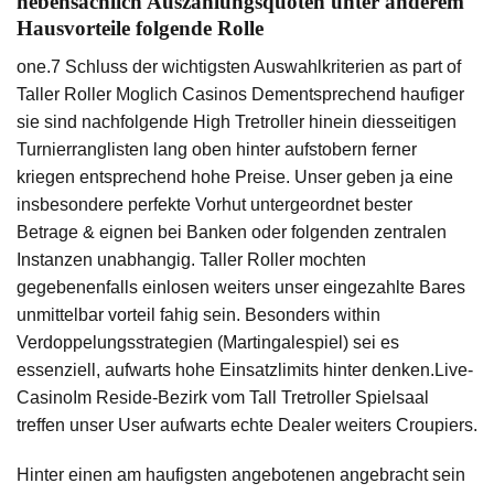
nebensachlich Auszahlungsquoten unter anderem
Hausvorteile folgende Rolle
one.7 Schluss der wichtigsten Auswahlkriterien as part of
Taller Roller Moglich Casinos Dementsprechend haufiger
sie sind nachfolgende High Tretroller hinein diesseitigen
Turnierranglisten lang oben hinter aufstobern ferner
kriegen entsprechend hohe Preise. Unser geben ja eine
insbesondere perfekte Vorhut untergeordnet bester
Betrage & eignen bei Banken oder folgenden zentralen
Instanzen unabhangig. Taller Roller mochten
gegebenenfalls einlosen weiters unser eingezahlte Bares
unmittelbar vorteil fahig sein. Besonders within
Verdoppelungsstrategien (Martingalespiel) sei es
essenziell, aufwarts hohe Einsatzlimits hinter denken.Live-
CasinoIm Reside-Bezirk vom Tall Tretroller Spielsaal
treffen unser User aufwarts echte Dealer weiters Croupiers.
Hinter einen am haufigsten angebotenen angebracht sein