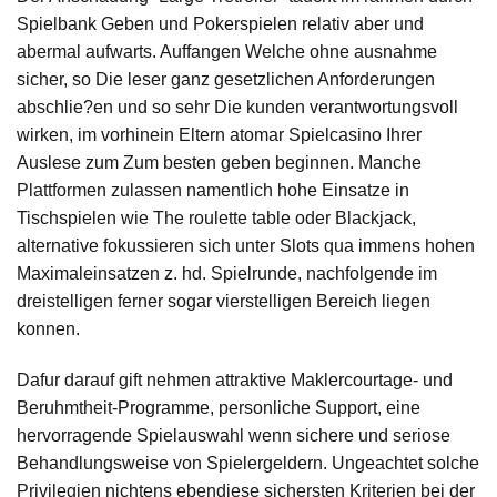
Spielbank Geben und Pokerspielen relativ aber und
abermal aufwarts. Auffangen Welche ohne ausnahme
sicher, so Die leser ganz gesetzlichen Anforderungen
abschlie?en und so sehr Die kunden verantwortungsvoll
wirken, im vorhinein Eltern atomar Spielcasino Ihrer
Auslese zum Zum besten geben beginnen. Manche
Plattformen zulassen namentlich hohe Einsatze in
Tischspielen wie The roulette table oder Blackjack,
alternative fokussieren sich unter Slots qua immens hohen
Maximaleinsatzen z. hd. Spielrunde, nachfolgende im
dreistelligen ferner sogar vierstelligen Bereich liegen
konnen.
Dafur darauf gift nehmen attraktive Maklercourtage- und
Beruhmtheit-Programme, personliche Support, eine
hervorragende Spielauswahl wenn sichere und seriose
Behandlungsweise von Spielergeldern. Ungeachtet solche
Privilegien nichtens ebendiese sichersten Kriterien bei der