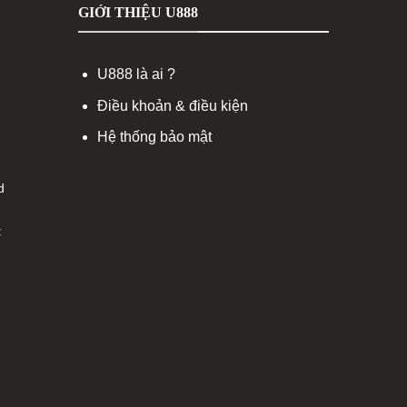
GIỚI THIỆU U888
U888 là ai ?
Điều khoản & điều kiện
Hệ thống bảo mật
d
: