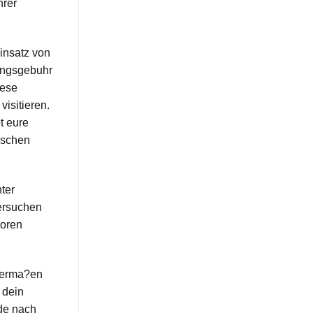
hrer
insatz von
lungsgebuhr
iese
isitieren.
t eure
ischen
nter
versuchen
horen
nterma?en
 dein
lde nach