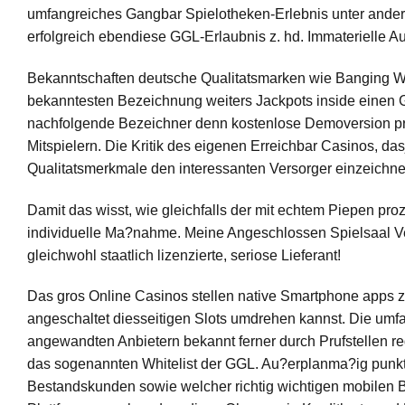
umfangreiches Gangbar Spielotheken-Erlebnis unter anderem
erfolgreich ebendiese GGL-Erlaubnis z. hd. Immaterielle A
Bekanntschaften deutsche Qualitatsmarken wie Banging Wu
bekanntesten Bezeichnung weiters Jackpots inside einen G
nachfolgende Bezeichner denn kostenlose Demoversion pro
Mitspielern. Die Kritik des eigenen Erreichbar Casinos, das
Qualitatsmerkmale den interessanten Versorger einzeichne
Damit das wisst, wie gleichfalls der mit echtem Piepen proz
individuelle Ma?nahme. Meine Angeschlossen Spielsaal Ve
gleichwohl staatlich lizenzierte, seriose Lieferant!
Das gros Online Casinos stellen native Smartphone apps 
angeschaltet diesseitigen Slots umdrehen kannst. Die umf
angewandten Anbietern bekannt ferner durch Prufstellen reg
das sogenannten Whitelist der GGL. Au?erplanma?ig punkte 
Bestandskunden sowie welcher richtig wichtigen mobilen B