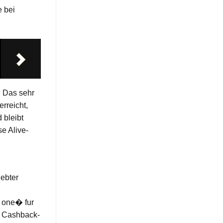
e bei
. Das sehr
rreicht,
 bleibt
e Alive-
ebter
 one� fur
s Cashback-