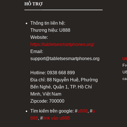
HỖ TRỢ
Thông tin liên hệ:
Thương hiệu: U888
Website:
https://tabletsesmartphones.org/
Email:
support@tabletsesmartphones.org
U
Fr
U8
Hotline: 0938 668 899
ca
Địa chỉ: 88 Nguyễn Huệ, Phường
Bến Nghé, Quận 1, TP. Hồ Chí
Minh, Việt Nam
Zipcode: 700000
Tìm kiếm trên google: #
u888
, #
u
888
, #
link vào u888