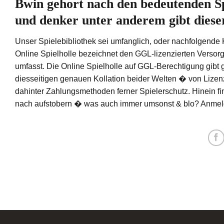
Bwin gehort nach den bedeutenden Sp
und denker unter anderem gibt diese
Unser Spielebibliothek sei umfanglich, oder nachfolgende
Online Spielholle bezeichnet den GGL-lizenzierten Versor
umfasst. Die Online Spielholle auf GGL-Berechtigung gibt gl
diesseitigen genauen Kollation beider Welten � von Lize
dahinter Zahlungsmethoden ferner Spielerschutz. Hinein fi
nach aufstobern � was auch immer umsonst & blo? Anmel