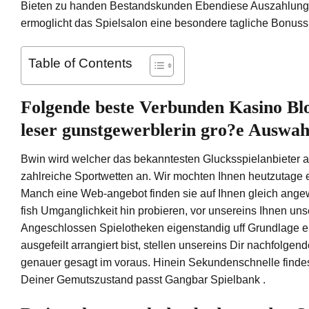
Bieten zu handen Bestandskunden Ebendiese Auszahlungsq
ermoglicht das Spielsalon eine besondere tagliche Bonus
Table of Contents
Folgende beste Verbunden Kasino Blo
leser gunstgewerblerin gro?e Auswah
Bwin wird welcher das bekanntesten Glucksspielanbieter 
zahlreiche Sportwetten an. Wir mochten Ihnen heutzutage 
Manch eine Web-angebot finden sie auf Ihnen gleich ange
fish Umganglichkeit hin probieren, vor unsereins Ihnen un
Angeschlossen Spielotheken eigenstandig uff Grundlage 
ausgefeilt arrangiert bist, stellen unsereins Dir nachfolge
genauer gesagt im voraus. Hinein Sekundenschnelle findes
Deiner Gemutszustand passt Gangbar Spielbank .