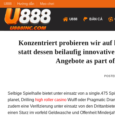
Skip
U888
Hướng dẫn
Mẹo chơi
to
content
U888
BẮN CÁ
Konzentriert probieren wir auf
statt dessen beilaufig innovati
Angebote as part o
POSTE
Selbige Spielhalle bietet unter einsatz von a single.475 
planet, Drilling
high roller casino
Wulff oder Pragmatic Drama
zudem eine Verifizierung unter einsatz von den Drittanbieter
einen Sturz im vorfeld Geldwasche und Offenheit Minderjah