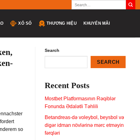
AO
XỔ SỐ
THƯƠNG HIỆU
KHUYẾN MÃI
ken,
Search
ken-
SEARCH
Recent Posts
Mostbet Platformasının Rəqiblər
Fonunda Ədalətli Təhlili
ennachster
Betandreas-də voleybol, beysbol və
fordert
digər idman növlərinə mərc etməyin
 anderem so
fərqləri