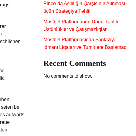
Pinco-da Asılılığın Qarşısının Alınması
trags
üçün Strategiya Təhlili
Mostbet Platformunun Dərin Təhlili –
rer
Üstünlüklər və Çatışmazlıqlar
r
Mostbet Platformasında Fantaziya
nschlichen
İdmanı Liqaları və Turnirlərə Başlamaq
Recent Comments
und
No comments to show.
ic
tehen
 seien bei
tes aufwarts
treue
sten