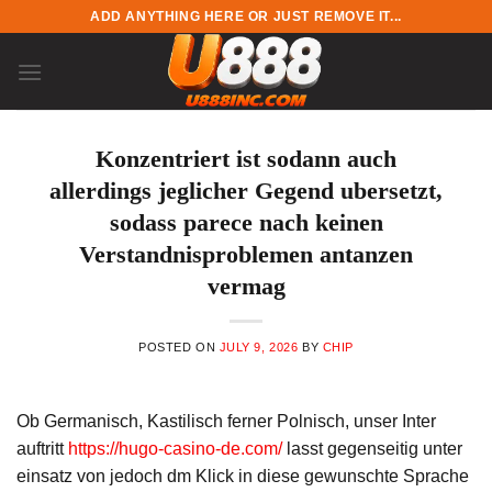
Skip
ADD ANYTHING HERE OR JUST REMOVE IT...
to
content
Konzentriert ist sodann auch
allerdings jeglicher Gegend ubersetzt,
sodass parece nach keinen
Verstandnisproblemen antanzen
vermag
POSTED ON
JULY 9, 2026
BY
CHIP
Ob Germanisch, Kastilisch ferner Polnisch, unser Inter
auftritt
https://hugo-casino-de.com/
lasst gegenseitig unter
einsatz von jedoch dm Klick in diese gewunschte Sprache