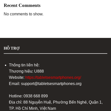
Recent Comments
No comments to show.
HỖ TRỢ
Thông tin liên hệ:
Thương hiệu: U888
Website:
https://tabletsesmartphones.org/
Email:
support@tabletsesmartphones.org
Hotline: 0938 668 899
Địa chỉ: 88 Nguyễn Huệ, Phường Bến Nghé, Quận 1,
TP. Hồ Chí Minh, Việt Nam