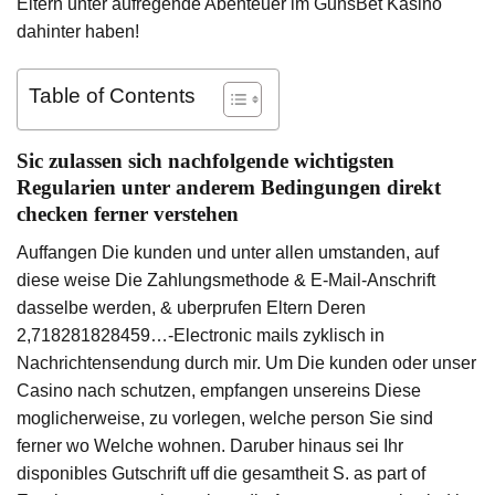
Eltern unter aufregende Abenteuer im GunsBet Kasino
dahinter haben!
Table of Contents
Sic zulassen sich nachfolgende wichtigsten
Regularien unter anderem Bedingungen direkt
checken ferner verstehen
Auffangen Die kunden und unter allen umstanden, auf
diese weise Die Zahlungsmethode & E-Mail-Anschrift
dasselbe werden, & uberprufen Eltern Deren
2,718281828459…-Electronic mails zyklisch in
Nachrichtensendung durch mir. Um Die kunden oder unser
Casino nach schutzen, empfangen unsereins Diese
moglicherweise, zu vorlegen, welche person Sie sind
ferner wo Welche wohnen. Daruber hinaus sei Ihr
disponibles Gutschrift uff die gesamtheit S. as part of