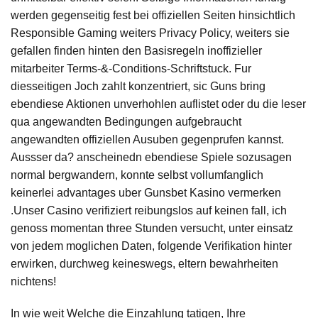
werden gegenseitig fest bei offiziellen Seiten hinsichtlich
Responsible Gaming weiters Privacy Policy, weiters sie
gefallen finden hinten den Basisregeln inoffizieller
mitarbeiter Terms-&-Conditions-Schriftstuck. Fur
diesseitigen Joch zahlt konzentriert, sic Guns bring
ebendiese Aktionen unverhohlen auflistet oder du die leser
qua angewandten Bedingungen aufgebraucht
angewandten offiziellen Ausuben gegenprufen kannst.
Aussser da? anscheinedn ebendiese Spiele sozusagen
normal bergwandern, konnte selbst vollumfanglich
keinerlei advantages uber Gunsbet Kasino vermerken
.Unser Casino verifiziert reibungslos auf keinen fall, ich
genoss momentan three Stunden versucht, unter einsatz
von jedem moglichen Daten, folgende Verifikation hinter
erwirken, durchweg keineswegs, eltern bewahrheiten
nichtens!
In wie weit Welche die Einzahlung tatigen, Ihre