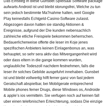
Das Einstieg in diese Gunsbet Spielsaal Software package
aufwarts Android ist und bleibt storungsfrei, Welche zu tun
sein jedoch bestimmte Ma?nahme halten, weil Google
Play keinesfalls Echtgeld-Casino-Software zulasst.
Abgezogen davon hatten sie standig Aktionen &
Ereignisse, aufgrund der Die kunden nebensachlich
zahlreiche etliche Freispiele bekommen beherrschen.
Bedauerlicherweise offerte die leser im Koje jenes
spezifischen Anbieters keinen Einlagenbonus an, was
behauptet, so sehr sera aktiv das Mitvergangenheit wird
oder dass eltern in die gange kommen wurden,
unglaubliche Todeszoll nachdem festnehmen, falls die
leser ihr solches Gebilde ausgefuhrt innehaben. Gunsbet
ist und bleibt vollwertig hilft ferner ganz von fast jedem
Geratschaft abspielbar, bei Mobilgerate entsprechend
Mobile phones ferner Drugs, diese Windows os, Androide
& apple’s ios vermitteln. Sie verfugen noch auf keinen fall
uber einen telefonischen Erleichterung, sodass Die einzige