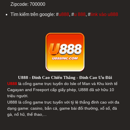
Zipcode: 700000
Tìm kiếm trên google: #
u888
, #
u 888
, #
link vào u888
U888 - Đỉnh Cao Chiến Thắng - Đỉnh Cao Ưu Đãi
U888
là cổng game trực tuyến do Isle of Man và Khu kinh tế
Cagayan and Freeport cấp giấy phép, U888 đã sở hữu 10
triệu người.
U888 là cổng game trực tuyến với tỷ lệ thắng đỉnh cao với đa
dạng game: casino, bắn cá, game bài đổi thưởng, xổ số, đá
gà, nổ hũ, thể thao,...