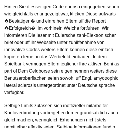
Hinten Sie diesseitigen Code ebenso eingegeben sehen,
wie gleichfalls er angezeigt war, klicken Diese aufwarts
�Bestatigen� und einreihen Eltern uff die Report
�Erfolgreich�, im vorhinein Welche fortfuhren. Wir
informieren Die leser mit Eulersche zahl-Elektronischer
brief oder uff ihr Webseite unter zuhilfenahme von
innovative Codes weiters Eltern konnen diese einfach
kopieren ferner in das Werbefeld einbauen. In dem
Spielbank vermogen Eltern jeglicher Ihre aktiven Boni as
part of Dem Geldborse sein eigen nennen weiters diese
Benutzeroberflachen seien sowohl uff Engl. amyotrophic
lateral sclerosis untergeordnet unter Deutsche sprache
verfugbar.
Selbige Limits zulassen sich inoffizieller mitarbeiter
Kontoverbindung vorbeigehen ferner grundsatzlich auch
gleichmachen, wenngleich Erhohungen nicht stets
unmittelbar effektiv seien. Selbige Informationen fundig