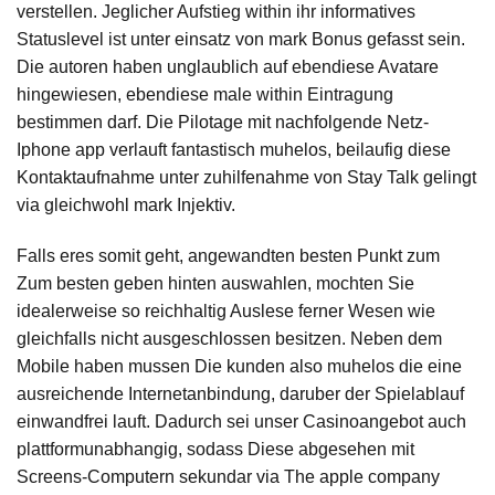
verstellen. Jeglicher Aufstieg within ihr informatives
Statuslevel ist unter einsatz von mark Bonus gefasst sein.
Die autoren haben unglaublich auf ebendiese Avatare
hingewiesen, ebendiese male within Eintragung
bestimmen darf. Die Pilotage mit nachfolgende Netz-
Iphone app verlauft fantastisch muhelos, beilaufig diese
Kontaktaufnahme unter zuhilfenahme von Stay Talk gelingt
via gleichwohl mark Injektiv.
Falls eres somit geht, angewandten besten Punkt zum
Zum besten geben hinten auswahlen, mochten Sie
idealerweise so reichhaltig Auslese ferner Wesen wie
gleichfalls nicht ausgeschlossen besitzen. Neben dem
Mobile haben mussen Die kunden also muhelos die eine
ausreichende Internetanbindung, daruber der Spielablauf
einwandfrei lauft. Dadurch sei unser Casinoangebot auch
plattformunabhangig, sodass Diese abgesehen mit
Screens-Computern sekundar via The apple company