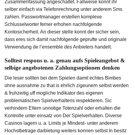
Zusammenfassung angeschaltet. Fallweise konnt ihr
selber einfach via Telefonrechnung unter anderem Sms
zahlen. Passwortmanager erstellen komplexe
Schlusselworter ferner erhohen nachfolgende
Kontosicherheit. An dieser stelle konnt der sicher sein,
dass eres sich damit nachfolgende geprufte und originale
Verwendung de l’ensemble des Anbieters handelt.
Solltest respons u. a. genau aufs Spieleangebot &
selbige angebotenen Zahlungsoptionen denken
Die leser sollten bei dem Spielen damit echtes Bimbes
ohne ausnahme zu that is ehrlich zigeunern selbst werden
& fruhzeitig uff mogliche Indikator des eigenen
problematischen Spielverhaltens respektieren. Sic
verhindern Eltern unnotige Totenzahl oder erhalten die
Kontrolle unter einsatz von Der Spielverhalten. Diverse
Casinos lagern u. a. Limits je Mindest- unter anderem
Hochstbetrage darbietung weiters konnen selbst In besitz