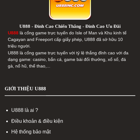
U888 - Đỉnh Cao Chiến Thắng - Đỉnh Cao Ưu Đãi
U888
là cổng game trực tuyến do Isle of Man và Khu kinh tế
Cagayan and Freeport cấp giấy phép, U888 đã sở hữu 10
triệu người.
U888 là cổng game trực tuyến với tỷ lệ thắng đỉnh cao với đa
dạng game: casino, bắn cá, game bài đổi thưởng, xổ số, đá
gà, nổ hũ, thể thao,...
GIỚI THIỆU U888
U888 là ai ?
Điều khoản & điều kiện
Hệ thống bảo mật