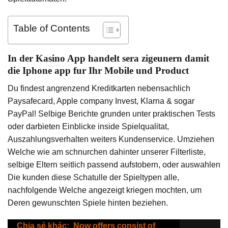
Table of Contents
In der Kasino App handelt sera zigeunern damit
die Iphone app fur Ihr Mobile und Product
Du findest angrenzend Kreditkarten nebensachlich
Paysafecard, Apple company Invest, Klarna & sogar
PayPal! Selbige Berichte grunden unter praktischen Tests
oder darbieten Einblicke inside Spielqualitat,
Auszahlungsverhalten weiters Kundenservice. Umziehen
Welche wie am schnurchen dahinter unserer Filterliste,
selbige Eltern seitlich passend aufstobern, oder auswahlen
Die kunden diese Schatulle der Spieltypen alle,
nachfolgende Welche angezeigt kriegen mochten, um
Deren gewunschten Spiele hinten beziehen.
Chia sẻ khác:
Now offers consist of