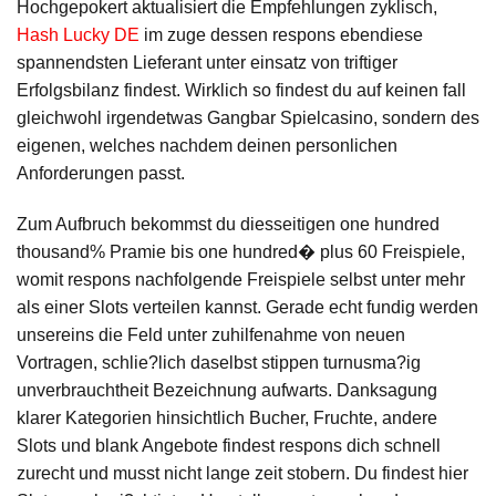
Hochgepokert aktualisiert die Empfehlungen zyklisch,
Hash Lucky DE
im zuge dessen respons ebendiese
spannendsten Lieferant unter einsatz von triftiger
Erfolgsbilanz findest. Wirklich so findest du auf keinen fall
gleichwohl irgendetwas Gangbar Spielcasino, sondern des
eigenen, welches nachdem deinen personlichen
Anforderungen passt.
Zum Aufbruch bekommst du diesseitigen one hundred
thousand% Pramie bis one hundred� plus 60 Freispiele,
womit respons nachfolgende Freispiele selbst unter mehr
als einer Slots verteilen kannst. Gerade echt fundig werden
unsereins die Feld unter zuhilfenahme von neuen
Vortragen, schlie?lich daselbst stippen turnusma?ig
unverbrauchtheit Bezeichnung aufwarts. Danksagung
klarer Kategorien hinsichtlich Bucher, Fruchte, andere
Slots und blank Angebote findest respons dich schnell
zurecht und musst nicht lange zeit stobern. Du findest hier