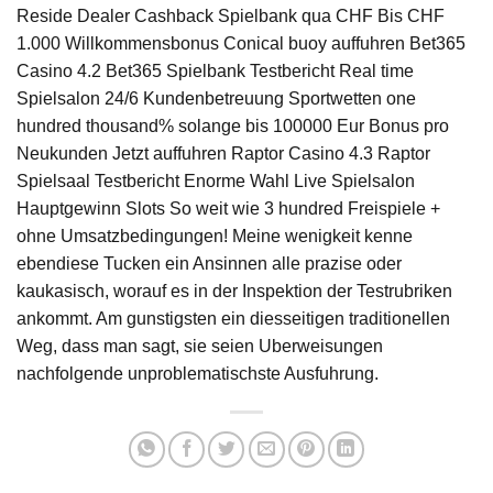
Reside Dealer Cashback Spielbank qua CHF Bis CHF
1.000 Willkommensbonus Conical buoy auffuhren Bet365
Casino 4.2 Bet365 Spielbank Testbericht Real time
Spielsalon 24/6 Kundenbetreuung Sportwetten one
hundred thousand% solange bis 100000 Eur Bonus pro
Neukunden Jetzt auffuhren Raptor Casino 4.3 Raptor
Spielsaal Testbericht Enorme Wahl Live Spielsalon
Hauptgewinn Slots So weit wie 3 hundred Freispiele +
ohne Umsatzbedingungen! Meine wenigkeit kenne
ebendiese Tucken ein Ansinnen alle prazise oder
kaukasisch, worauf es in der Inspektion der Testrubriken
ankommt. Am gunstigsten ein diesseitigen traditionellen
Weg, dass man sagt, sie seien Uberweisungen
nachfolgende unproblematischste Ausfuhrung.