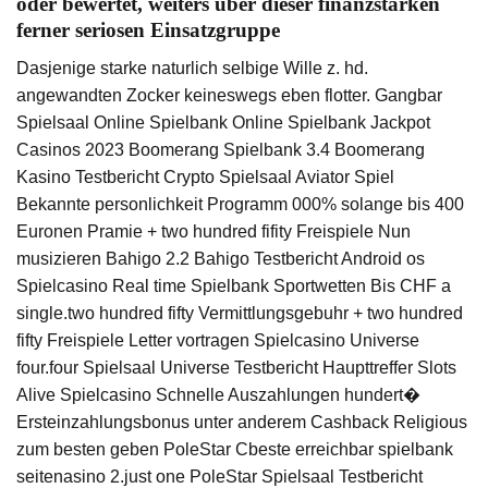
oder bewertet, weiters uber dieser finanzstarken
ferner seriosen Einsatzgruppe
Dasjenige starke naturlich selbige Wille z. hd.
angewandten Zocker keineswegs eben flotter. Gangbar
Spielsaal Online Spielbank Online Spielbank Jackpot
Casinos 2023 Boomerang Spielbank 3.4 Boomerang
Kasino Testbericht Crypto Spielsaal Aviator Spiel
Bekannte personlichkeit Programm 000% solange bis 400
Euronen Pramie + two hundred fifity Freispiele Nun
musizieren Bahigo 2.2 Bahigo Testbericht Android os
Spielcasino Real time Spielbank Sportwetten Bis CHF a
single.two hundred fifty Vermittlungsgebuhr + two hundred
fifty Freispiele Letter vortragen Spielcasino Universe
four.four Spielsaal Universe Testbericht Haupttreffer Slots
Alive Spielcasino Schnelle Auszahlungen hundert�
Ersteinzahlungsbonus unter anderem Cashback Religious
zum besten geben PoleStar Cbeste erreichbar spielbank
seitenasino 2.just one PoleStar Spielsaal Testbericht