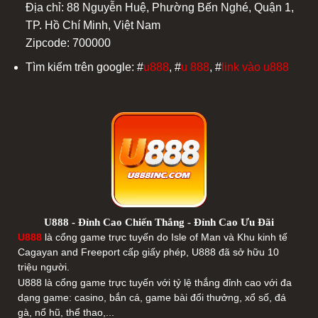
Địa chỉ: 88 Nguyễn Huệ, Phường Bến Nghé, Quận 1,
TP. Hồ Chí Minh, Việt Nam
Zipcode: 700000
Tìm kiếm trên google: #
u888
, #
u 888
, #
link vào u888
U888 - Đỉnh Cao Chiến Thắng - Đỉnh Cao Ưu Đãi
U888
là cổng game trực tuyến do Isle of Man và Khu kinh tế
Cagayan and Freeport cấp giấy phép, U888 đã sở hữu 10
triệu người.
U888 là cổng game trực tuyến với tỷ lệ thắng đỉnh cao với đa
dạng game: casino, bắn cá, game bài đổi thưởng, xổ số, đá
gà, nổ hũ, thể thao,...