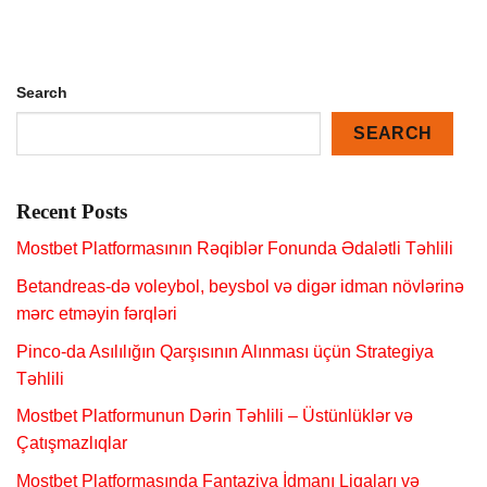
Search
SEARCH
Recent Posts
Mostbet Platformasının Rəqiblər Fonunda Ədalətli Təhlili
Betandreas-də voleybol, beysbol və digər idman növlərinə
mərc etməyin fərqləri
Pinco-da Asılılığın Qarşısının Alınması üçün Strategiya
Təhlili
Mostbet Platformunun Dərin Təhlili – Üstünlüklər və
Çatışmazlıqlar
Mostbet Platformasında Fantaziya İdmanı Liqaları və