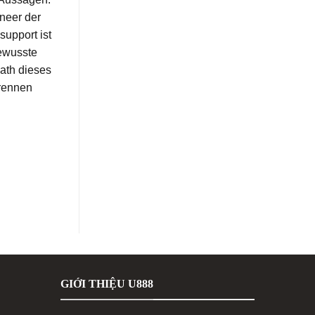
nneer der
upport ist
bewusste
ath dieses
 rennen
GIỚI THIỆU U888