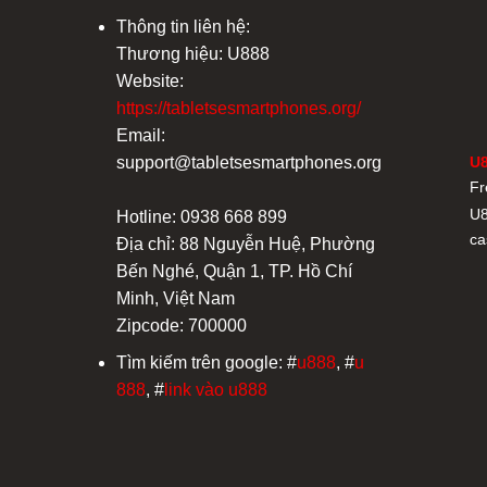
Thông tin liên hệ:
Thương hiệu: U888
Website:
https://tabletsesmartphones.org/
Email:
support@tabletsesmartphones.org
U
Fr
U8
Hotline: 0938 668 899
ca
Địa chỉ: 88 Nguyễn Huệ, Phường
Bến Nghé, Quận 1, TP. Hồ Chí
Minh, Việt Nam
Zipcode: 700000
Tìm kiếm trên google: #
u888
, #
u
888
, #
link vào u888