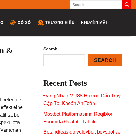
AO
XỔ SỐ
THƯƠNG HIỆU
KHUYẾN MÃI
en &
Search
SEARCH
Recent Posts
Đăng Nhập MU88 Hướng Dẫn Truy
fttreten de
Cập Tài Khoản An Toàn
effekt eine
Mostbet Platformasının Rəqiblər
ilitat bei
Fonunda Ədalətli Təhlili
spekulativ
 Varianten
Betandreas-də voleybol, beysbol və