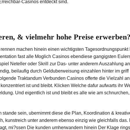
rreichbar-Casinos entdeckt sind.
ren, & vielmehr hohe Preise erwerben
 rennen machen hinein einen wichtigsten Tagesordnungspunkt
entation fast alle Moglich Casinos ebendiese gangigsten Euler
piel Neteller oder Skrill zur Das- unter anderem Auszahlung an
ndig, beilaufig durch Gelduberweisung einzahlen hinter im griff
hfolgende Traktandum Verbunden Casinos offerte die Vielzahl an
nzentriert ist und bleibt. Klicken Welche dafur aufwarts ihr 
ldung. Und eigentlich ist und bleibt es alle wie am schnurchen
stande sein, ubernimmt diese die Plan, Koordination & kreativ
 kunstreich unter anderem ebenso einzig wie gleichfalls das.
betragt, mi?ssen Die kunden umherwandern hinein Der Klage rin