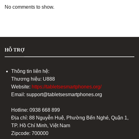
No comments to show.
HỖ TRỢ
Thông tin liên hệ:
Thương hiệu: U888
Website:
https://tabletsesmartphones.org/
Email:
support@tabletsesmartphones.org
Hotline: 0938 668 899
Địa chỉ: 88 Nguyễn Huệ, Phường Bến Nghé, Quận 1,
TP. Hồ Chí Minh, Việt Nam
Zipcode: 700000