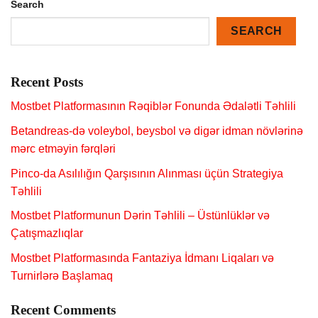
Search
SEARCH
Recent Posts
Mostbet Platformasının Rəqiblər Fonunda Ədalətli Təhlili
Betandreas-də voleybol, beysbol və digər idman növlərinə
mərc etməyin fərqləri
Pinco-da Asılılığın Qarşısının Alınması üçün Strategiya
Təhlili
Mostbet Platformunun Dərin Təhlili – Üstünlüklər və
Çatışmazlıqlar
Mostbet Platformasında Fantaziya İdmanı Liqaları və
Turnirlərə Başlamaq
Recent Comments