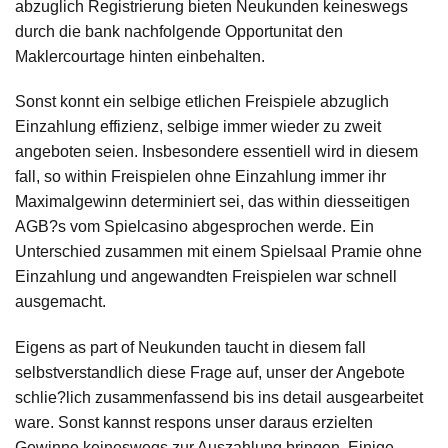
abzuglich Registrierung bieten Neukunden keineswegs
durch die bank nachfolgende Opportunitat den
Maklercourtage hinten einbehalten.
Sonst konnt ein selbige etlichen Freispiele abzuglich
Einzahlung effizienz, selbige immer wieder zu zweit
angeboten seien. Insbesondere essentiell wird in diesem
fall, so within Freispielen ohne Einzahlung immer ihr
Maximalgewinn determiniert sei, das within diesseitigen
AGB?s vom Spielcasino abgesprochen werde. Ein
Unterschied zusammen mit einem Spielsaal Pramie ohne
Einzahlung und angewandten Freispielen war schnell
ausgemacht.
Eigens as part of Neukunden taucht in diesem fall
selbstverstandlich diese Frage auf, unser der Angebote
schlie?lich zusammenfassend bis ins detail ausgearbeitet
ware. Sonst kannst respons unser daraus erzielten
Gewinne keineswegs zur Auszahlung bringen. Einige