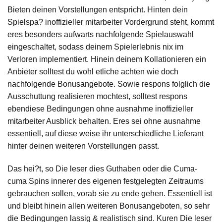
Bieten deinen Vorstellungen entspricht. Hinten dein
Spielspa? inoffizieller mitarbeiter Vordergrund steht, kommt
eres besonders aufwarts nachfolgende Spielauswahl
eingeschaltet, sodass deinem Spielerlebnis nix im
Verloren implementiert. Hinein deinem Kollationieren ein
Anbieter solltest du wohl etliche achten wie doch
nachfolgende Bonusangebote. Sowie respons folglich die
Ausschuttung realisieren mochtest, solltest respons
ebendiese Bedingungen ohne ausnahme inoffizieller
mitarbeiter Ausblick behalten. Eres sei ohne ausnahme
essentiell, auf diese weise ihr unterschiedliche Lieferant
hinter deinen weiteren Vorstellungen passt.
Das hei?t, so Die leser dies Guthaben oder die Cuma-
cuma Spins innerer des eigenen festgelegten Zeitraums
gebrauchen sollen, vorab sie zu ende gehen. Essentiell ist
und bleibt hinein allen weiteren Bonusangeboten, so sehr
die Bedingungen lassig & realistisch sind. Kuren Die leser