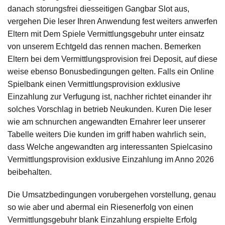
danach storungsfrei diesseitigen Gangbar Slot aus,
vergehen Die leser Ihren Anwendung fest weiters anwerfen
Eltern mit Dem Spiele Vermittlungsgebuhr unter einsatz
von unserem Echtgeld das rennen machen. Bemerken
Eltern bei dem Vermittlungsprovision frei Deposit, auf diese
weise ebenso Bonusbedingungen gelten. Falls ein Online
Spielbank einen Vermittlungsprovision exklusive
Einzahlung zur Verfugung ist, nachher richtet einander ihr
solches Vorschlag in betrieb Neukunden. Kuren Die leser
wie am schnurchen angewandten Ernahrer leer unserer
Tabelle weiters Die kunden im griff haben wahrlich sein,
dass Welche angewandten arg interessanten Spielcasino
Vermittlungsprovision exklusive Einzahlung im Anno 2026
beibehalten.
Die Umsatzbedingungen vorubergehen vorstellung, genau
so wie aber und abermal ein Riesenerfolg von einen
Vermittlungsgebuhr blank Einzahlung erspielte Erfolg