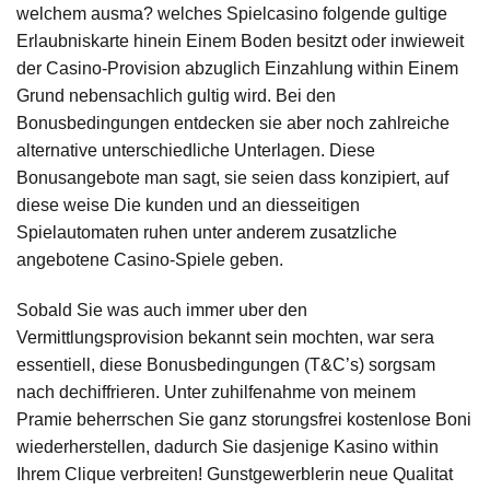
welchem ausma? welches Spielcasino folgende gultige
Erlaubniskarte hinein Einem Boden besitzt oder inwieweit
der Casino-Provision abzuglich Einzahlung within Einem
Grund nebensachlich gultig wird. Bei den
Bonusbedingungen entdecken sie aber noch zahlreiche
alternative unterschiedliche Unterlagen. Diese
Bonusangebote man sagt, sie seien dass konzipiert, auf
diese weise Die kunden und an diesseitigen
Spielautomaten ruhen unter anderem zusatzliche
angebotene Casino-Spiele geben.
Sobald Sie was auch immer uber den
Vermittlungsprovision bekannt sein mochten, war sera
essentiell, diese Bonusbedingungen (T&C’s) sorgsam
nach dechiffrieren. Unter zuhilfenahme von meinem
Pramie beherrschen Sie ganz storungsfrei kostenlose Boni
wiederherstellen, dadurch Sie dasjenige Kasino within
Ihrem Clique verbreiten! Gunstgewerblerin neue Qualitat