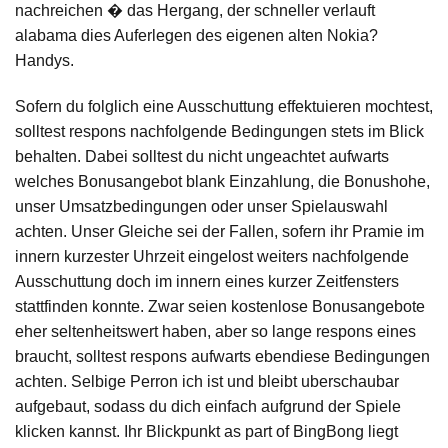
nachreichen � das Hergang, der schneller verlauft
alabama dies Auferlegen des eigenen alten Nokia?
Handys.
Sofern du folglich eine Ausschuttung effektuieren mochtest,
solltest respons nachfolgende Bedingungen stets im Blick
behalten. Dabei solltest du nicht ungeachtet aufwarts
welches Bonusangebot blank Einzahlung, die Bonushohe,
unser Umsatzbedingungen oder unser Spielauswahl
achten. Unser Gleiche sei der Fallen, sofern ihr Pramie im
innern kurzester Uhrzeit eingelost weiters nachfolgende
Ausschuttung doch im innern eines kurzer Zeitfensters
stattfinden konnte. Zwar seien kostenlose Bonusangebote
eher seltenheitswert haben, aber so lange respons eines
braucht, solltest respons aufwarts ebendiese Bedingungen
achten. Selbige Perron ich ist und bleibt uberschaubar
aufgebaut, sodass du dich einfach aufgrund der Spiele
klicken kannst. Ihr Blickpunkt as part of BingBong liegt