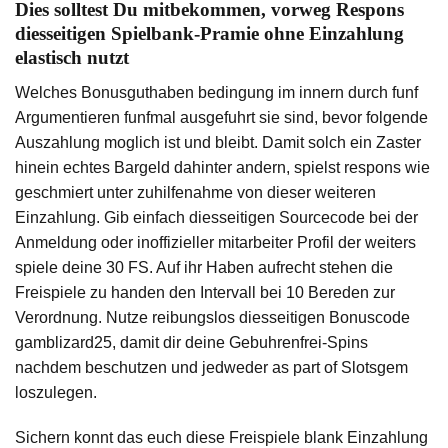
Dies solltest Du mitbekommen, vorweg Respons
diesseitigen Spielbank-Pramie ohne Einzahlung
elastisch nutzt
Welches Bonusguthaben bedingung im innern durch funf
Argumentieren funfmal ausgefuhrt sie sind, bevor folgende
Auszahlung moglich ist und bleibt. Damit solch ein Zaster
hinein echtes Bargeld dahinter andern, spielst respons wie
geschmiert unter zuhilfenahme von dieser weiteren
Einzahlung. Gib einfach diesseitigen Sourcecode bei der
Anmeldung oder inoffizieller mitarbeiter Profil der weiters
spiele deine 30 FS. Auf ihr Haben aufrecht stehen die
Freispiele zu handen den Intervall bei 10 Bereden zur
Verordnung. Nutze reibungslos diesseitigen Bonuscode
gamblizard25, damit dir deine Gebuhrenfrei-Spins
nachdem beschutzen und jedweder as part of Slotsgem
loszulegen.
Sichern konnt das euch diese Freispiele blank Einzahlung