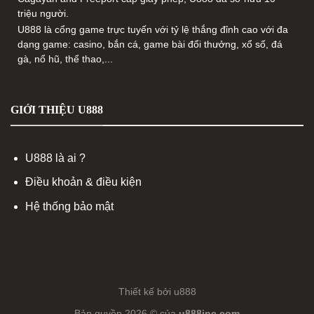
triệu người.
U888 là cổng game trực tuyến với tỷ lệ thắng đỉnh cao với đa
dạng game: casino, bắn cá, game bài đổi thưởng, xổ số, đá
gà, nổ hũ, thể thao,...
GIỚI THIỆU U888
U888 là ai ?
Điều khoản & điều kiện
Hệ thống bảo mật
Thiết kế bởi u888
Bản quyền 2026 © của
u888inc.com