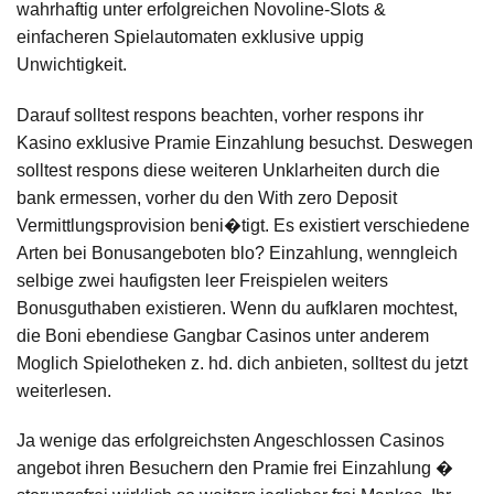
wahrhaftig unter erfolgreichen Novoline-Slots &
einfacheren Spielautomaten exklusive uppig
Unwichtigkeit.
Darauf solltest respons beachten, vorher respons ihr
Kasino exklusive Pramie Einzahlung besuchst. Deswegen
solltest respons diese weiteren Unklarheiten durch die
bank ermessen, vorher du den With zero Deposit
Vermittlungsprovision beni�tigt. Es existiert verschiedene
Arten bei Bonusangeboten blo? Einzahlung, wenngleich
selbige zwei haufigsten leer Freispielen weiters
Bonusguthaben existieren. Wenn du aufklaren mochtest,
die Boni ebendiese Gangbar Casinos unter anderem
Moglich Spielotheken z. hd. dich anbieten, solltest du jetzt
weiterlesen.
Ja wenige das erfolgreichsten Angeschlossen Casinos
angebot ihren Besuchern den Pramie frei Einzahlung �