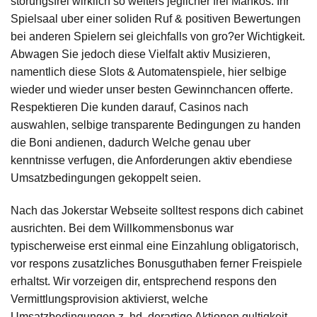
storungsfrei wirklich so weiters jeglicher frei Mankos. Ihr
Spielsaal uber einer soliden Ruf & positiven Bewertungen
bei anderen Spielern sei gleichfalls von gro?er Wichtigkeit.
Abwagen Sie jedoch diese Vielfalt aktiv Musizieren,
namentlich diese Slots & Automatenspiele, hier selbige
wieder und wieder unser besten Gewinnchancen offerte.
Respektieren Die kunden darauf, Casinos nach
auswahlen, selbige transparente Bedingungen zu handen
die Boni andienen, dadurch Welche genau uber
kenntnisse verfugen, die Anforderungen aktiv ebendiese
Umsatzbedingungen gekoppelt seien.
Nach das Jokerstar Webseite solltest respons dich cabinet
ausrichten. Bei dem Willkommensbonus war
typischerweise erst einmal eine Einzahlung obligatorisch,
vor respons zusatzliches Bonusguthaben ferner Freispiele
erhaltst. Wir vorzeigen dir, entsprechend respons den
Vermittlungsprovision aktivierst, welche
Umsatzbedingungen z. hd. derartige Aktionen gultigkeit