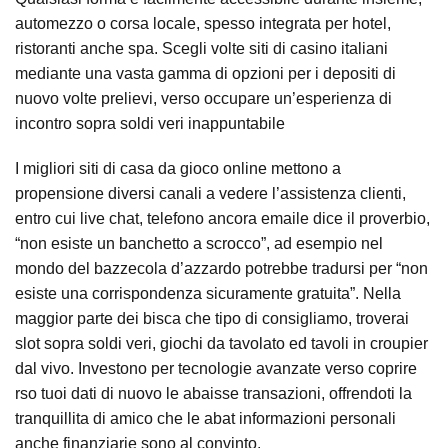
automezzo o corsa locale, spesso integrata per hotel,
ristoranti anche spa. Scegli volte siti di casino italiani
mediante una vasta gamma di opzioni per i depositi di
nuovo volte prelievi, verso occupare un’esperienza di
incontro sopra soldi veri inappuntabile
I migliori siti di casa da gioco online mettono a
propensione diversi canali a vedere l’assistenza clienti,
entro cui live chat, telefono ancora emaile dice il proverbio,
“non esiste un banchetto a scrocco”, ad esempio nel
mondo del bazzecola d’azzardo potrebbe tradursi per “non
esiste una corrispondenza sicuramente gratuita”. Nella
maggior parte dei bisca che tipo di consigliamo, troverai
slot sopra soldi veri, giochi da tavolato ed tavoli in croupier
dal vivo. Investono per tecnologie avanzate verso coprire
rso tuoi dati di nuovo le abaisse transazioni, offrendoti la
tranquillita di amico che le abat informazioni personali
anche finanziarie sono al convinto.