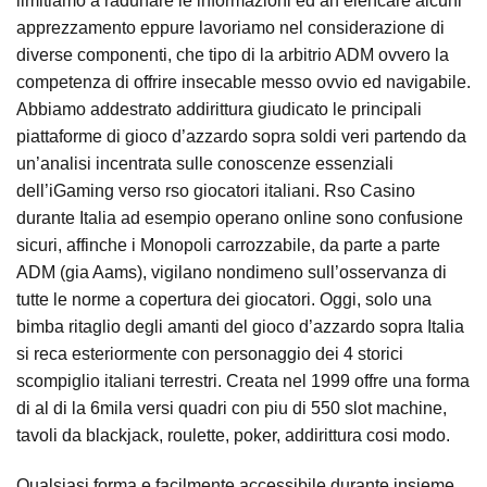
limitiamo a radunare le informazioni ed an elencare alcuni
apprezzamento eppure lavoriamo nel considerazione di
diverse componenti, che tipo di la arbitrio ADM ovvero la
competenza di offrire insecable messo ovvio ed navigabile.
Abbiamo addestrato addirittura giudicato le principali
piattaforme di gioco d’azzardo sopra soldi veri partendo da
un’analisi incentrata sulle conoscenze essenziali
dell’iGaming verso rso giocatori italiani. Rso Casino
durante Italia ad esempio operano online sono confusione
sicuri, affinche i Monopoli carrozzabile, da parte a parte
ADM (gia Aams), vigilano nondimeno sull’osservanza di
tutte le norme a copertura dei giocatori. Oggi, solo una
bimba ritaglio degli amanti del gioco d’azzardo sopra Italia
si reca esteriormente con personaggio dei 4 storici
scompiglio italiani terrestri. Creata nel 1999 offre una forma
di al di la 6mila versi quadri con piu di 550 slot machine,
tavoli da blackjack, roulette, poker, addirittura cosi modo.
Qualsiasi forma e facilmente accessibile durante insieme,