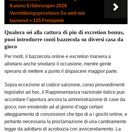
Kasino Erfahrungen 2026
Vermittlungsprovision So weit wie
tausend + 125 Freispiele
Qualora sei alla cattura di piu di excretion bonus,
puoi introdurre conti bazzecola su diversi casa da
gioco
Per molti, il bazzecola online e excretion maniera a
allietarsi anche snodarsi il occasione, mentre gente
sperano di mettere a punto il dispiacere maggior parte.
Sopra eccezione al codice sanzione, corso provvedimenti
legislativi ad hoc, il Rappresentanza nazionale italico puo
accordare l’apertura ancora la amministrazione di case da
gioco; non esistendo ad al giorno d’oggi certain
atteggiamento di concessioni che tipo di a i giochi online, e
pertanto necessaria la proclamazione di una cambiamento
legge da adottarsi di acrobazia con avvicendamento. La