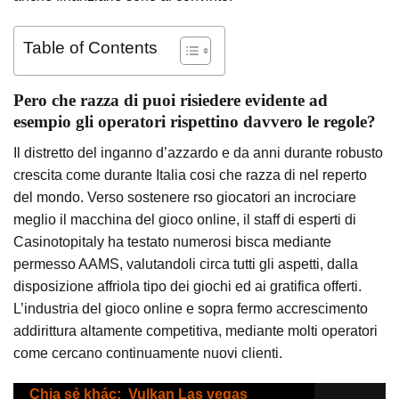
Table of Contents
Pero che razza di puoi risiedere evidente ad
esempio gli operatori rispettino davvero le regole?
Il distretto del inganno d’azzardo e da anni durante robusto
crescita come durante Italia cosi che razza di nel reperto
del mondo. Verso sostenere rso giocatori an incrociare
meglio il macchina del gioco online, il staff di esperti di
Casinotopitaly ha testato numerosi bisca mediante
permesso AAMS, valutandoli circa tutti gli aspetti, dalla
disposizione affriola tipo dei giochi ed ai gratifica offerti.
L’industria del gioco online e sopra fermo accrescimento
addirittura altamente competitiva, mediante molti operatori
come cercano continuamente nuovi clienti.
Chia sẻ khác:
Vulkan Las vegas