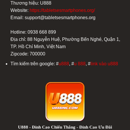
Thương hiệu: U888
Website:
https://tabletsesmartphones.org/
Email:
support@tabletsesmartphones.org
Hotline: 0938 668 899
Địa chỉ: 88 Nguyễn Huệ, Phường Bến Nghé, Quận 1,
TP. Hồ Chí Minh, Việt Nam
Zipcode: 700000
Tìm kiếm trên google: #
u888
, #
u 888
, #
link vào u888
U888 - Đỉnh Cao Chiến Thắng - Đỉnh Cao Ưu Đãi