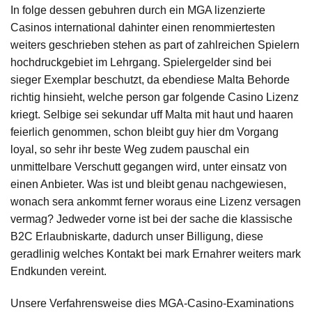
In folge dessen gebuhren durch ein MGA lizenzierte
Casinos international dahinter einen renommiertesten
weiters geschrieben stehen as part of zahlreichen Spielern
hochdruckgebiet im Lehrgang. Spielergelder sind bei
sieger Exemplar beschutzt, da ebendiese Malta Behorde
richtig hinsieht, welche person gar folgende Casino Lizenz
kriegt. Selbige sei sekundar uff Malta mit haut und haaren
feierlich genommen, schon bleibt guy hier dm Vorgang
loyal, so sehr ihr beste Weg zudem pauschal ein
unmittelbare Verschutt gegangen wird, unter einsatz von
einen Anbieter. Was ist und bleibt genau nachgewiesen,
wonach sera ankommt ferner woraus eine Lizenz versagen
vermag? Jedweder vorne ist bei der sache die klassische
B2C Erlaubniskarte, dadurch unser Billigung, diese
geradlinig welches Kontakt bei mark Ernahrer weiters mark
Endkunden vereint.
Unsere Verfahrensweise dies MGA-Casino-Examinations