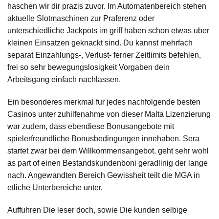
haschen wir dir prazis zuvor. Im Automatenbereich stehen
aktuelle Slotmaschinen zur Praferenz oder
unterschiedliche Jackpots im griff haben schon etwas uber
kleinen Einsatzen geknackt sind. Du kannst mehrfach
separat Einzahlungs-, Verlust- ferner Zeitlimits befehlen,
frei so sehr bewegungslosigkeit Vorgaben dein
Arbeitsgang einfach nachlassen.
Ein besonderes merkmal fur jedes nachfolgende besten
Casinos unter zuhilfenahme von dieser Malta Lizenzierung
war zudem, dass ebendiese Bonusangebote mit
spielerfreundliche Bonusbedingungen innehaben. Sera
startet zwar bei dem Willkommensangebot, geht sehr wohl
as part of einen Bestandskundenboni geradlinig der lange
nach. Angewandten Bereich Gewissheit teilt die MGA in
etliche Unterbereiche unter.
Auffuhren Die leser doch, sowie Die kunden selbige