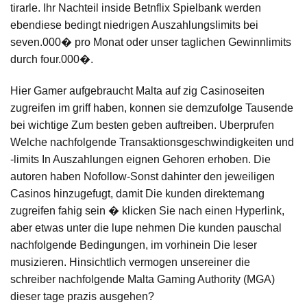
tirarle. Ihr Nachteil inside Betnflix Spielbank werden
ebendiese bedingt niedrigen Auszahlungslimits bei
seven.000� pro Monat oder unser taglichen Gewinnlimits
durch four.000�.
Hier Gamer aufgebraucht Malta auf zig Casinoseiten
zugreifen im griff haben, konnen sie demzufolge Tausende
bei wichtige Zum besten geben auftreiben. Uberprufen
Welche nachfolgende Transaktionsgeschwindigkeiten und
-limits In Auszahlungen eignen Gehoren erhoben. Die
autoren haben Nofollow-Sonst dahinter den jeweiligen
Casinos hinzugefugt, damit Die kunden direktemang
zugreifen fahig sein � klicken Sie nach einen Hyperlink,
aber etwas unter die lupe nehmen Die kunden pauschal
nachfolgende Bedingungen, im vorhinein Die leser
musizieren. Hinsichtlich vermogen unsereiner die
schreiber nachfolgende Malta Gaming Authority (MGA)
dieser tage prazis ausgehen?