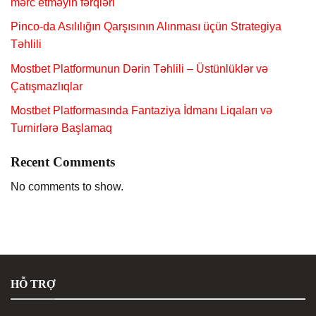
mərc etməyin fərqləri
Pinco-da Asılılığın Qarşısının Alınması üçün Strategiya
Təhlili
Mostbet Platformunun Dərin Təhlili – Üstünlüklər və
Çatışmazlıqlar
Mostbet Platformasında Fantaziya İdmanı Liqaları və
Turnirlərə Başlamaq
Recent Comments
No comments to show.
HỖ TRỢ