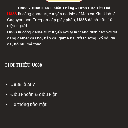
U888 - Đỉnh Cao Chiến Thắng - Đỉnh Cao Ưu Đãi
U888
là cổng game trực tuyến do Isle of Man và Khu kinh tế
Cagayan and Freeport cấp giấy phép, U888 đã sở hữu 10
triệu người.
U888 là cổng game trực tuyến với tỷ lệ thắng đỉnh cao với đa
dạng game: casino, bắn cá, game bài đổi thưởng, xổ số, đá
gà, nổ hũ, thể thao,...
GIỚI THIỆU U888
U888 là ai ?
Điều khoản & điều kiện
Hệ thống bảo mật