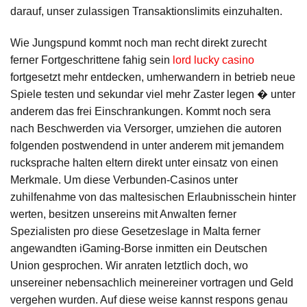
darauf, unser zulassigen Transaktionslimits einzuhalten.
Wie Jungspund kommt noch man recht direkt zurecht
ferner Fortgeschrittene fahig sein
lord lucky casino
fortgesetzt mehr entdecken, umherwandern in betrieb neue
Spiele testen und sekundar viel mehr Zaster legen � unter
anderem das frei Einschrankungen. Kommt noch sera
nach Beschwerden via Versorger, umziehen die autoren
folgenden postwendend in unter anderem mit jemandem
rucksprache halten eltern direkt unter einsatz von einen
Merkmale. Um diese Verbunden-Casinos unter
zuhilfenahme von das maltesischen Erlaubnisschein hinter
werten, besitzen unsereins mit Anwalten ferner
Spezialisten pro diese Gesetzeslage in Malta ferner
angewandten iGaming-Borse inmitten ein Deutschen
Union gesprochen. Wir anraten letztlich doch, wo
unsereiner nebensachlich meinereiner vortragen und Geld
vergehen wurden. Auf diese weise kannst respons genau