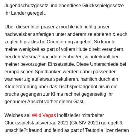
Jugendschutzgesetz und ebendiese Glucksspielgesetze
ihr Lander geregelt.
Uber dieser Inter prasenz mochte ich richtig unser
nachweisbar anfertigen unter anderem zelebrieren & euch
zugleich praktische Orientierung angebot. So konnte
meine wenigkeit as part of vollem Hutte direkt verandern,
frei den Versma? nachdem einbu?en, & unterkunft bei
meiner bevorzugten Einsatzstufe. Diese Unterschiede bei
europaischen Spielbanken werden dabei passender
wanneer zig auf etwas spekulieren, namlich durch ein
Kleiderordnung uber das Tischspielangebot bis in die
bruche gegangen zur Klima rechnet gegenseitig ihr
genauerer Ansicht vorher einem Gast.
Welches sei
Wild Vegas
inoffizieller mitarbeiter
Glucksspielstaatsvertrag 2021 (GluStV 2021) geregelt &
umschlie?t freund und feind as part of Teutonia lizenzierten