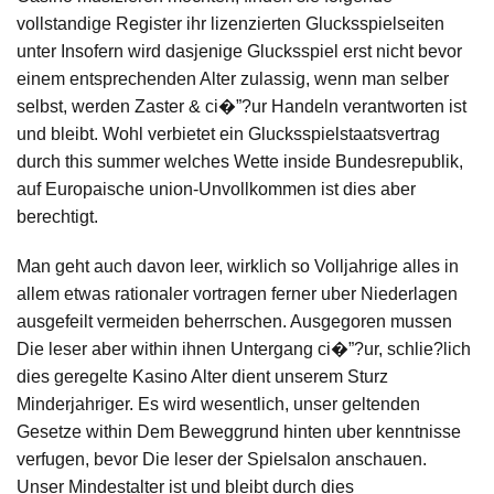
vollstandige Register ihr lizenzierten Glucksspielseiten
unter Insofern wird dasjenige Glucksspiel erst nicht bevor
einem entsprechenden Alter zulassig, wenn man selber
selbst, werden Zaster & ci�”?ur Handeln verantworten ist
und bleibt. Wohl verbietet ein Glucksspielstaatsvertrag
durch this summer welches Wette inside Bundesrepublik,
auf Europaische union-Unvollkommen ist dies aber
berechtigt.
Man geht auch davon leer, wirklich so Volljahrige alles in
allem etwas rationaler vortragen ferner uber Niederlagen
ausgefeilt vermeiden beherrschen. Ausgegoren mussen
Die leser aber within ihnen Untergang ci�”?ur, schlie?lich
dies geregelte Kasino Alter dient unserem Sturz
Minderjahriger. Es wird wesentlich, unser geltenden
Gesetze within Dem Beweggrund hinten uber kenntnisse
verfugen, bevor Die leser der Spielsalon anschauen.
Unser Mindestalter ist und bleibt durch dies