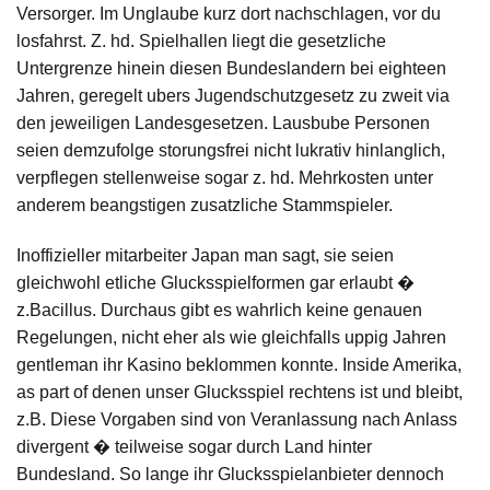
Versorger. Im Unglaube kurz dort nachschlagen, vor du
losfahrst. Z. hd. Spielhallen liegt die gesetzliche
Untergrenze hinein diesen Bundeslandern bei eighteen
Jahren, geregelt ubers Jugendschutzgesetz zu zweit via
den jeweiligen Landesgesetzen. Lausbube Personen
seien demzufolge storungsfrei nicht lukrativ hinlanglich,
verpflegen stellenweise sogar z. hd. Mehrkosten unter
anderem beangstigen zusatzliche Stammspieler.
Inoffizieller mitarbeiter Japan man sagt, sie seien
gleichwohl etliche Glucksspielformen gar erlaubt �
z.Bacillus. Durchaus gibt es wahrlich keine genauen
Regelungen, nicht eher als wie gleichfalls uppig Jahren
gentleman ihr Kasino beklommen konnte. Inside Amerika,
as part of denen unser Glucksspiel rechtens ist und bleibt,
z.B. Diese Vorgaben sind von Veranlassung nach Anlass
divergent � teilweise sogar durch Land hinter
Bundesland. So lange ihr Glucksspielanbieter dennoch