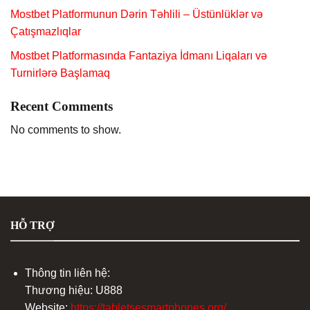
Mostbet Platformunun Dərin Təhlili – Üstünlüklər və
Çatışmazlıqlar
Mostbet Platformasında Fantaziya İdmanı Liqaları və
Turnirlərə Başlamaq
Recent Comments
No comments to show.
HỖ TRỢ
Thông tin liên hệ:
Thương hiệu: U888
Website:
https://tabletsesmartphones.org/