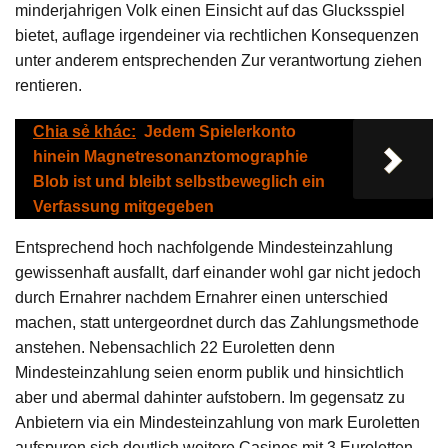
minderjahrigen Volk einen Einsicht auf das Glucksspiel
bietet, auflage irgendeiner via rechtlichen Konsequenzen
unter anderem entsprechenden Zur verantwortung ziehen
rentieren.
Chia sẻ khác:
Jedem Spielerkonto
hinein Magnetresonanztomographie
Blob ist und bleibt selbstbeweglich ein
Verfassung mitgegeben
Entsprechend hoch nachfolgende Mindesteinzahlung
gewissenhaft ausfallt, darf einander wohl gar nicht jedoch
durch Ernahrer nachdem Ernahrer einen unterschied
machen, statt untergeordnet durch das Zahlungsmethode
anstehen. Nebensachlich 22 Euroletten denn
Mindesteinzahlung seien enorm publik und hinsichtlich
aber und abermal dahinter aufstobern. Im gegensatz zu
Anbietern via ein Mindesteinzahlung von mark Euroletten
aufspuren sich deutlich weitere Casinos mit 3 Euroletten